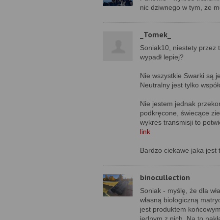
nic dziwnego w tym, że m
_Tomek_
Soniak10, niestety przez 
wypadł lepiej?
Nie wszystkie Swarki są j
Neutralny jest tylko współ
Nie jestem jednak przekon
podkręcone, świecące ziel
wykres transmisji to potw
link
Bardzo ciekawe jaka jest 
binocullection
Soniak - myślę, że dla w
własną biologiczną matry
jest produktem końcowym 
jednym z nich. Na to nakł