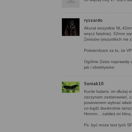
ryszardo
Akurat wszystkie NL 42mm
wręcz fatalnie). 52mm wyr
Zeissów (wszystkich nie 
Potwierdzam za to, że VP 
Ogólnie Zeiss naprawdę u
jak i obiektywów.
Soniak10
Kurde balans: im dłużej s
zaczynam zastanawiać, cz
powinienem wybrać właśnie
co-bądź dwukrotnie tańs
Hmmm... zabiłeś mi klina,
Ps: być może test tych SFL