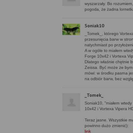
wyszarzały. Bo rozumiem, 
pogoda, że żadna lornetk
Soniak10
_Tomek_, którego Vortexa
przesunięcia barw w stron
natychmiast po przyłożen
A w ogóle to miałem wtedy
Forge 10x42 i Vortexa Vip
Dlatego właśnie chętnie 
Zeissa. Być może że bym w
mówi: w środku pasma jes
na odbiór barw, bez wzgl
_Tomek_
Soniak10, "miałem wtedy p
10x42 i Vortexa Vipera HD
Teraz jasne. Wszystkie ma
powinno dużo zmienić):
link