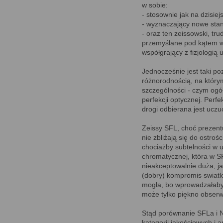
w sobie:
- stosownie jak na dzisie
- wyznaczający nowe stan
- oraz ten zeissowski, tr
przemyślane pod kątem w
współgrający z fizjologią 
Jednocześnie jest taki po
różnorodnością, na który
szczególności - czym ogół
perfekcji optycznej. Perf
drogi odbierana jest uczu
Zeissy SFL, choć prezentu
nie zbliżają się do ostro
chociażby subtelności w u
chromatycznej, która w S
nieakceptowalnie duża, ja
(dobry) kompromis swiatlo
mogła, bo wprowadzałaby 
może tylko piękno obser
Stąd porównanie SFLa i N
kategorii jakościowych i