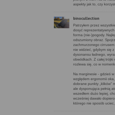
aspekty jak to, czy korzys
binocullection
Patrzyłem przez wszystk
dosyć reprezentatywnych 
forma (nie-)pogody. Najl
odszumiony obraz. Spojrz
zachmurzonego cirrusem n
nie widzieć, gdybym się z
dysonansu ładnego, wyraź
obwódkach. Z całej trójki
rozlewa się, co w nomenkl
Na marginesie - gdzieś w
względem ergonomii oka, 
dobrane punkty „klików” 
ale dysponująca pełnią a
wszedłem dużo lepiej, ch
wcześniej dawało dopiero
którego nie sposób uciec,