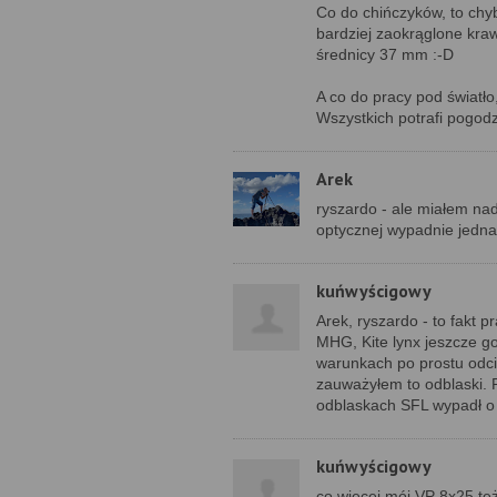
Co do chińczyków, to chy
bardziej zaokrąglone kra
średnicy 37 mm :-D
A co do pracy pod światło
Wszystkich potrafi pogodz
Arek
ryszardo - ale miałem na
optycznej wypadnie jednak 
kuńwyścigowy
Arek, ryszardo - to fakt p
MHG, Kite lynx jeszcze g
warunkach po prostu odci
zauważyłem to odblaski. 
odblaskach SFL wypadł o n
kuńwyścigowy
co więcej mój VP 8x25 też