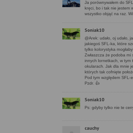
Ja porównywałem do SFL, 
kręci, bo i tak nie jestem
wszystko objąć na raz. Wi
Soniak10
@Arek: udało, oj udało, j
jakiegoś SFL-ka, które s
tylko kolorystyka mogłaby
Zwłaszcza że podoba mi si
innych lornetkach, w tym 
okularach. Jak dla mnie j
których tak cofnięte poł
Pod tym względem SFL-e są
Pzdr. 👍
Soniak10
Ps: gdyby tylko nie te ceny
cauchy