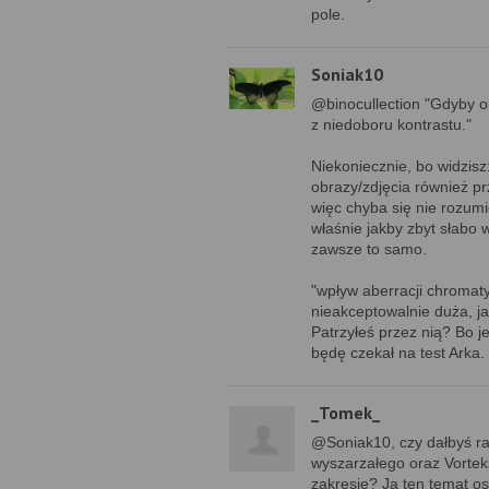
pole.
Soniak10
@binocullection "Gdyby obr
z niedoboru kontrastu."
Niekoniecznie, bo widzisz
obrazy/zdjęcia również pr
więc chyba się nie rozumi
właśnie jakby zbyt słabo
zawsze to samo.
"wpływ aberracji chromaty
nieakceptowalnie duża, j
Patrzyłeś przez nią? Bo je
będę czekał na test Arka.
_Tomek_
@Soniak10, czy dałbyś ra
wyszarzałego oraz Vortek
zakresie? Ja ten temat os