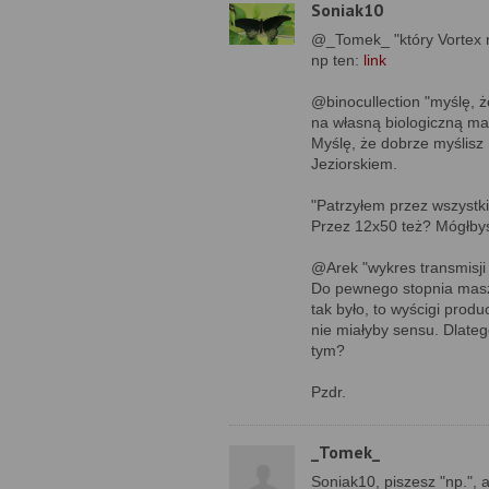
Soniak10
@_Tomek_ "który Vortex n
np ten:
link
@binocullection "myślę, 
na własną biologiczną ma
Myślę, że dobrze myślisz
Jeziorskiem.
"Patrzyłem przez wszyst
Przez 12x50 też? Mógłbyś
@Arek "wykres transmisji 
Do pewnego stopnia masz r
tak było, to wyścigi prod
nie miałyby sensu. Dlate
tym?
Pzdr.
_Tomek_
Soniak10, piszesz "np.", 