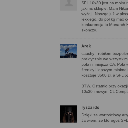
SFL 10x30 jest na moim r
jakimś sklepie. Mam Nikon
wyżej.. Nosząc już w ple
lekkiego, do pół kg max 
konkurencja to Monarch H
skończy.
Arek
cauchy - robiłem bezpośr
praktycznie we wszystkim b
pola i mniejsza CA. Pola
źrenicy i lepszym minima
kosztuje 3500 zł, a SFL 6
BTW. Ostatnio przy okazji
10x30 i nowym CL Compan
ryszardo
Dzięki za wartościowy art
Ja wiem, że któregoś SFLa