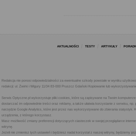
AKTUALNOŚCI
TESTY
ARTYKUŁY
PORADN
Redakcja nie ponosi odpowiedzialności za ewentualne szkody powstałe w wyniku użytkowa
redakcji: ul. Żwirki i Wigury 11/34 83-000 Pruszcz Gdański Kopiowanie lub wykorzystywan
Serwis Optyczne.pl wykorzystuje pliki cookies, które są zapisywane na Twoim komputerze
dostarczać im odpowiednie treści oraz reklamy, a także ułatwia korzystanie z serwisu, 
narzędzie Google Analytics, które jest przez nas wykorzystywane do zbierania statystyk. 
urządzenia, z którego korzystasz.
Masz możliwość zmiany preferencji dotyczących ciasteczek w swojej przeglądarce internet
witrynę.
Jeżeli nie zmienisz tych ustawień i będziesz nadal korzystał z naszej witryny, będziemy 