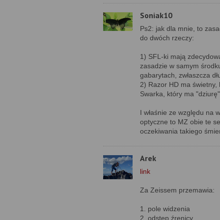
Soniak10
Ps2: jak dla mnie, to za
do dwóch rzeczy:
1) SFL-ki mają zdecydowan
zasadzie w samym środku 
gabarytach, zwłaszcza dł
2) Razor HD ma świetny, 
Swarka, który ma "dziurę"
I właśnie ze względu na w
optyczne to MZ obie te s
oczekiwania takiego śmiert
Arek
link
Za Zeissem przemawia:
1. pole widzenia
2. odstęp źrenicy