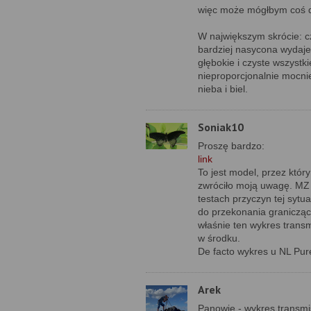
więc może mógłbym coś d
W największym skrócie: cz
bardziej nasycona wydaje 
głębokie i czyste wszystk
nieproporcjonalnie mocnie
nieba i biel.
Soniak10
Proszę bardzo:
link
To jest model, przez któr
zwróciło moją uwagę. MZ 
testach przyczyn tej sytua
do przekonania graniczą
właśnie ten wykres transm
w środku.
De facto wykres u NL Pur
Arek
Panowie - wykres transmis