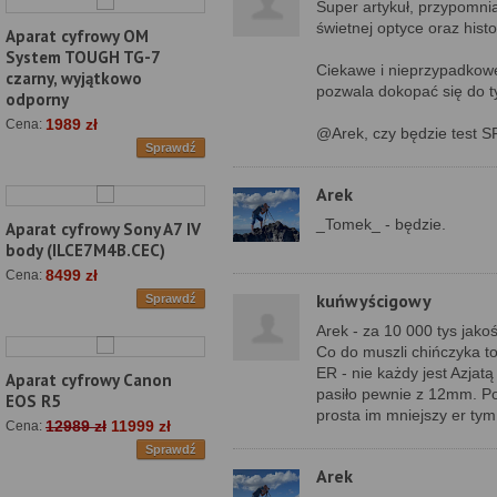
Super artykuł, przypomni
świetnej optyce oraz histo
Aparat cyfrowy OM
System TOUGH TG-7
Ciekawe i nieprzypadkowe
czarny, wyjątkowo
pozwala dokopać się do ty
odporny
1989 zł
Cena:
@Arek, czy będzie test SF
Sprawdź
Arek
_Tomek_ - będzie.
Aparat cyfrowy Sony A7 IV
body (ILCE7M4B.CEC)
8499 zł
Cena:
kuńwyścigowy
Sprawdź
Arek - za 10 000 tys jako
Co do muszli chińczyka t
ER - nie każdy jest Azjat
Aparat cyfrowy Canon
pasiło pewnie z 12mm. Po
EOS R5
prosta im mniejszy er tym 
12989 zł
11999 zł
Cena:
Sprawdź
Arek