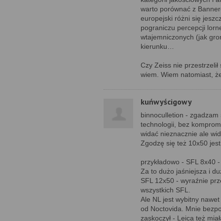
warto porównać z Bannerc
europejski różni się jeszc
pograniczu percepcji lorn
wtajemniczonych (jak gro
kierunku…
Czy Zeiss nie przestrzeli
wiem. Wiem natomiast, że 
kuńwyścigowy
binnoculletion - zgadzam s
technologii, bez komprom
widać nieznacznie ale wid
Zgodzę się też 10x50 jest
przykładowo - SFL 8x40 -
Za to dużo jaśniejsza i d
SFL 12x50 - wyraźnie prz
wszystkich SFL.
Ale NL jest wybitny nawet 
od Noctovida. Mnie bezp
zaskoczył - Leica też mia