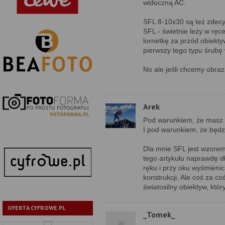
widoczną AC.
SFL 8-10x30 są też zdecy
SFL - świetnie leży w ręc
lornetkę za przód obiekty
pierwszy tego typu śrubę
No ale jeśli chcemy obraz 
Arek
Pod warunkiem, że masz t
I pod warunkiem, że będzi
Dla mnie SFL jest wzore
tego artykułu naprawdę d
ręku i przy oku wyśmienici
konstrukcji. Ale coś za c
światosilny obiektyw, któ
OFERTA CYFROWE.PL
_Tomek_