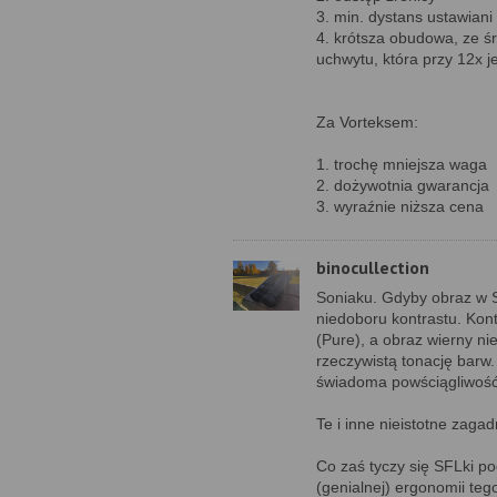
3. min. dystans ustawiani 
4. krótsza obudowa, ze śr
uchwytu, która przy 12x 
Za Vorteksem:
1. trochę mniejsza waga
2. dożywotnia gwarancja
3. wyraźnie niższa cena
binocullection
Soniaku. Gdyby obraz w Swa
niedoboru kontrastu. Kon
(Pure), a obraz wierny n
rzeczywistą tonację barw.
świadoma powściągliwość
Te i inne nieistotne zaga
Co zaś tyczy się SFLki p
(genialnej) ergonomii teg