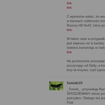
link
link
Z wykresów widać, że wsz
w barwach roślinności mo
Razora HD 8x42, który jest
link
W takim razie w przypadk
jest większa niż w każdej 
świetna transmisja w nieb
link
Na pocieszenie pozostaje 
poczynając od Delty, a ko
leży ta krzywa, czyli (upr
Soniak10
_Tomek_: przywołuję Razo
SPODZIEWANY obraz powini
patrzyłem. Dlatego też j
Pzdr.