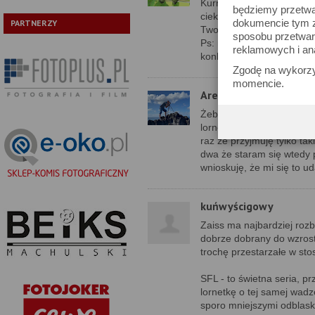
Kurrdeee, pokażcie mi ch
będziemy przetwa
ciekawie, a przy tym mer
dokumencie tym zn
PARTNERZY
Twojego autorstwa!
sposobu przetwar
Ps: nie znam autorów zag
reklamowych i an
konkurencję także za gra
Zgodę na wykorzy
momencie.
Arek
Żeby daleko nie szukać Ho
lornetkach. Ale dziękuję
raz że przyjmuję tylko ta
dwa że staram się wtedy p
wnioskuję, że mi się to ud
kuńwyścigowy
Zaiss ma najbardziej rozb
dobrze dobrany do wzrostu
trochę przestarzałe w st
SFL - to świetna seria, 
lornetkę o tej samej wadz
sporo mniejszymi odblask