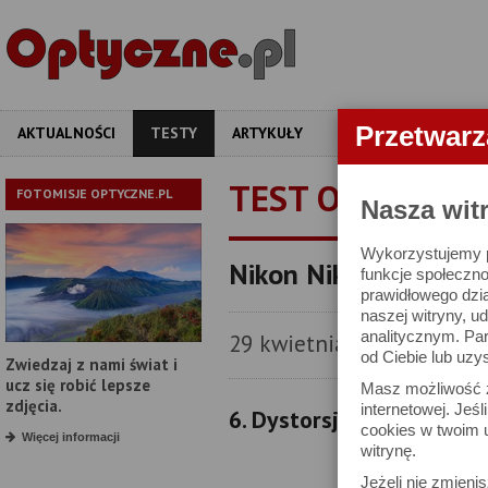
Przetwar
AKTUALNOŚCI
TESTY
ARTYKUŁY
APARATY
OBIEKT
TEST OBIEKTYW
FOTOMISJE OPTYCZNE.PL
Nasza wit
Wykorzystujemy pl
Nikon Nikkor Z 135 m
funkcje społeczno
prawidłowego dzia
naszej witryny, 
analitycznym. Pa
29 kwietnia 2025
od Ciebie lub uzy
Zwiedzaj z nami świat i
ucz się robić lepsze
Masz możliwość z
zdjęcia.
internetowej. Jeś
6. Dystorsja i pole widze
cookies w twoim u
Więcej informacji
witrynę.
Jeżeli nie zmienis