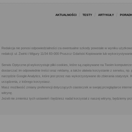
AKTUALNOŚCI
TESTY
ARTYKUŁY
PORADN
Redakcja nie ponosi odpowiedzialności za ewentualne szkody powstałe w wyniku użytkowa
redakcji: ul. Żwirki i Wigury 11/34 83-000 Pruszcz Gdański Kopiowanie lub wykorzystywan
Serwis Optyczne.pl wykorzystuje pliki cookies, które są zapisywane na Twoim komputerze
dostarczać im odpowiednie treści oraz reklamy, a także ułatwia korzystanie z serwisu, 
narzędzie Google Analytics, które jest przez nas wykorzystywane do zbierania statystyk. 
urządzenia, z którego korzystasz.
Masz możliwość zmiany preferencji dotyczących ciasteczek w swojej przeglądarce internet
witrynę.
Jeżeli nie zmienisz tych ustawień i będziesz nadal korzystał z naszej witryny, będziemy 