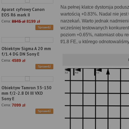
Na pełnej klatce dystorsja podusz
Aparat cyfrowy Canon
wartością +0.83%. Nadal nie jest
EOS R6 mark II
narzekań. Warto jednak nadmienić
8945 zł
8199 zł
Cena:
wcześniej testowanych konkuren
Sprawdź
poziom +0.65%, natomiast obu 
f/1.8 FE, u którego odnotowaliśm
Obiektyw Sigma A 20 mm
f/1.4 DG DN Sony E
4589 zł
Cena:
Sprawdź
Obiektyw Tamron 35-150
mm f/2-2.8 DI III VXD
Sony E
7099 zł
Cena:
Sprawdź