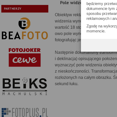
Pole widzenia
będziemy przetwa
dokumencie tym zn
PARTNERZY
sposobu przetwar
Obiektyw rektalinearny o ognisk
reklamowych i an
widzenia wynoszący 18.21 stopnia
Zgodę na wykorzy
wartość 18 stopni i 10 minut łuku
momencie.
owo pole wynosi w rzeczywistośc
fotografując je na nieskorygowan
Następnie dokonaliśmy transforma
i deklinacja) opisującego położe
wyznaczyć pole widzenia obiektywu
z nieskończoności. Transformacja
rozłożonych na całym obrazku. Śr
sekund łuku.