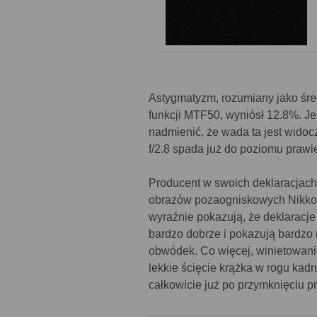
Astygmatyzm, rozumiany jako śre
funkcji MTF50, wyniósł 12.8%. Jes
nadmienić, że wada ta jest widoczn
f/2.8 spada już do poziomu praw
Producent w swoich deklaracjach
obrazów pozaogniskowych Nikkora
wyraźnie pokazują, że deklaracje
bardzo dobrze i pokazują bardzo 
obwódek. Co więcej, winietowani
lekkie ścięcie krążka w rogu ka
całkowicie już po przymknięciu p