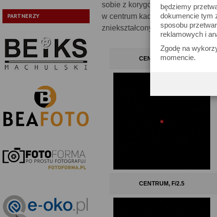
sobie z korygowaniem komy. W r
będziemy przetwa
dokumencie tym zn
w centrum kadru, natomiast w rogu
PARTNERZY
sposobu przetwar
zniekształcony.
reklamowych i an
Zgodę na wykorzy
momencie.
CENTRUM, F/1.8
CENTRUM, F/2.5