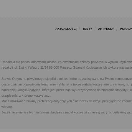
AKTUALNOŚCI
TESTY
ARTYKUŁY
PORADN
Redakcja nie ponosi odpowiedzialności za ewentualne szkody powstałe w wyniku użytkowa
redakcji: ul. Żwirki i Wigury 11/34 83-000 Pruszcz Gdański Kopiowanie lub wykorzystywan
Serwis Optyczne.pl wykorzystuje pliki cookies, które są zapisywane na Twoim komputerze
dostarczać im odpowiednie treści oraz reklamy, a także ułatwia korzystanie z serwisu, 
narzędzie Google Analytics, które jest przez nas wykorzystywane do zbierania statystyk. 
urządzenia, z którego korzystasz.
Masz możliwość zmiany preferencji dotyczących ciasteczek w swojej przeglądarce internet
witrynę.
Jeżeli nie zmienisz tych ustawień i będziesz nadal korzystał z naszej witryny, będziemy 