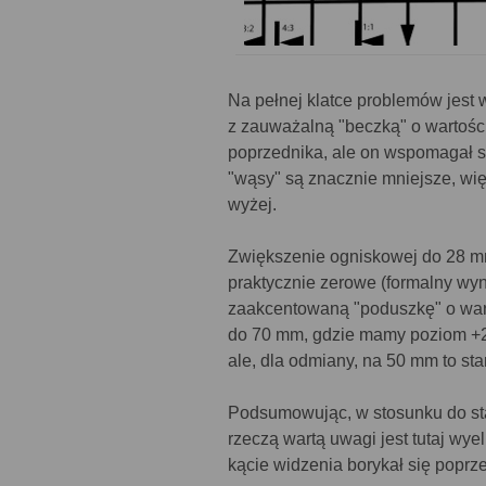
Na pełnej klatce problemów jest 
z zauważalną "beczką" o wartości 
poprzednika, ale on wspomagał si
"wąsy" są znacznie mniejsze, wi
wyżej.
Zwiększenie ogniskowej do 28 m
praktycznie zerowe (formalny wy
zaakcentowaną "poduszkę" o warto
do 70 mm, gdzie mamy poziom +2.
ale, dla odmiany, na 50 mm to sta
Podsumowując, w stosunku do star
rzeczą wartą uwagi jest tutaj wyel
kącie widzenia borykał się poprze