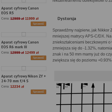
rektalinearnemu obiektywowi o z
Aparat cyfrowy Canon
EOS R5
Dystorsja
12989 zł
11999 zł
Cena:
Sprawdź
Sprawdźmy najpierw, jak Nikkor Z
mniejszej matrycy APS-C/DX. Na
Aparat cyfrowy Canon
zniekształceniami beczkowymi o 
EOS R6 mark III
zmniejsza się do -1.32%, natom
12999 zł
12499 zł
Cena:
znak i na 50 mm mamy już do czyn
Sprawdź
zwiększa się do poziomu +0.93%
Aparat cyfrowy Nikon Zf +
24-70 mm f/4 S
12234 zł
Cena:
Sprawdź