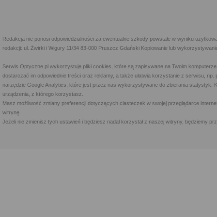
Redakcja nie ponosi odpowiedzialności za ewentualne szkody powstałe w wyniku użytkowa
redakcji: ul. Żwirki i Wigury 11/34 83-000 Pruszcz Gdański Kopiowanie lub wykorzystywan
Serwis Optyczne.pl wykorzystuje pliki cookies, które są zapisywane na Twoim komputerze
dostarczać im odpowiednie treści oraz reklamy, a także ułatwia korzystanie z serwisu, 
narzędzie Google Analytics, które jest przez nas wykorzystywane do zbierania statystyk. 
urządzenia, z którego korzystasz.
Masz możliwość zmiany preferencji dotyczących ciasteczek w swojej przeglądarce internet
witrynę.
Jeżeli nie zmienisz tych ustawień i będziesz nadal korzystał z naszej witryny, będziemy 