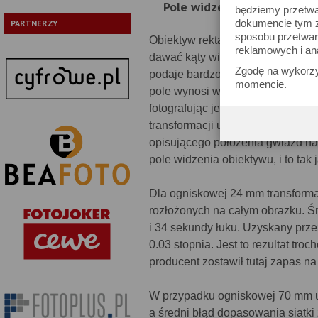
Pole widzenia
będziemy przetwa
dokumencie tym zn
PARTNERZY
sposobu przetwar
Obiektyw rektalinearny o zakres
reklamowych i an
dawać kąty widzenia zmieniające 
Zgodę na wykorzy
podaje bardzo podobny zakres 84
momencie.
pole wynosi w rzeczywistości. W 
fotografując je używając plików
transformacji układu pikseli (X,Y
opisującego położenia gwiazd na
pole widzenia obiektywu, i to tak
Dla ogniskowej 24 mm transforma
rozłożonych na całym obrazku. Ś
i 34 sekundy łuku. Uzyskany przez
0.03 stopnia. Jest to rezultat tro
producent zostawił tutaj zapas na
W przypadku ogniskowej 70 mm u
a średni błąd dopasowania siatki