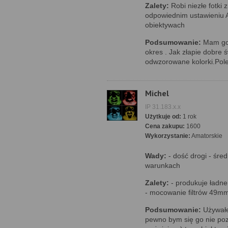
Zalety:
Robi niezłe fotki
odpowiednim ustawieniu AF
obiektywach
Podsumowanie:
Mam go 2
okres . Jak złapie dobre ś
odwzorowane kolorki.Pol
Michel
IP 31.183.x.x
Użytkuje od:
1 rok
Cena zakupu:
1600
Wykorzystanie:
Amatorskie
Wady:
- dość drogi - śre
warunkach
Zalety:
- produkuje ładne o
- mocowanie filtrów 49m
Podsumowanie:
Używałem
pewno bym się go nie poz