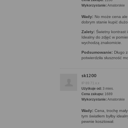
Cena zakupu:
1280
Wykorzystanie:
Amatorskie
Wady:
No może cena ale 
dobrym stanie kupić dużo 
Zalety:
Świetny kontrast i
Idealny do zdjęć w pomiesz
wychodzą znakomicie.
Podsumowanie:
Długo z
potwierdziła słuszność moj
sk1200
IP 89.71.x.x
Użytkuje od:
3 mies.
Cena zakupu:
1689
Wykorzystanie:
Amatorskie
Wady:
Cena, trochę mały 
tym światłem byłby idealn
pewnie kosztował.