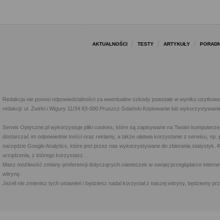
AKTUALNOŚCI
TESTY
ARTYKUŁY
PORADN
Redakcja nie ponosi odpowiedzialności za ewentualne szkody powstałe w wyniku użytkowa
redakcji: ul. Żwirki i Wigury 11/34 83-000 Pruszcz Gdański Kopiowanie lub wykorzystywan
Serwis Optyczne.pl wykorzystuje pliki cookies, które są zapisywane na Twoim komputerze
dostarczać im odpowiednie treści oraz reklamy, a także ułatwia korzystanie z serwisu, 
narzędzie Google Analytics, które jest przez nas wykorzystywane do zbierania statystyk. 
urządzenia, z którego korzystasz.
Masz możliwość zmiany preferencji dotyczących ciasteczek w swojej przeglądarce internet
witrynę.
Jeżeli nie zmienisz tych ustawień i będziesz nadal korzystał z naszej witryny, będziemy 