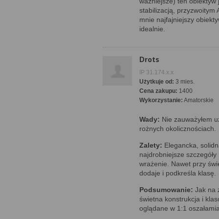
ważniejsze) ten obiektyw j
stabilizacją, przyzwoity
mnie najfajniejszy obiek
idealnie.
Drots
IP 31.174.x.x
Użytkuje od:
3 mies.
Cena zakupu:
1400
Wykorzystanie:
Amatorskie
Wady:
Nie zauważyłem uż
rożnych okolicznościach.
Zalety:
Elegancka, solidn
najdrobniejsze szczegóły n
wrażenie. Nawet przy św
dodaje i podkreśla klasę.
Podsumowanie:
Jak na z
świetna konstrukcja i kl
oglądane w 1:1 oszałamia