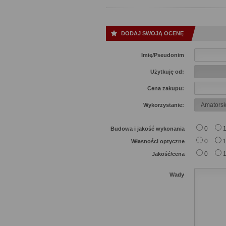
DODAJ SWOJĄ OCENĘ
Imię/Pseudonim
Użytkuję od:
Cena zakupu:
Wykorzystanie:
0
Budowa i jakość wykonania
0
Własności optyczne
0
Jakość/cena
Wady