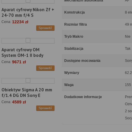
Mechanizm autofokusa
AF
Aparat cyfrowy Nikon Zf +
Konstrukcja
8 el
24-70 mm f/4 S
12234 zł
Cena:
Rozmiar filtra
49 
Sprawdź
Tryb Makro
Nie
Stabilizacja
Tak
Aparat cyfrowy OM
System OM-1 II body
Dostępne mocowania
Son
9671 zł
Cena:
Sprawdź
Wymiary
62.
Waga
155
Obiektyw Sigma A 20 mm
f/1.4 DG DN Sony E
Dodatkowe informacje
Pre
4589 zł
Cena:
Ozn
Sprawdź
2 so
Socz