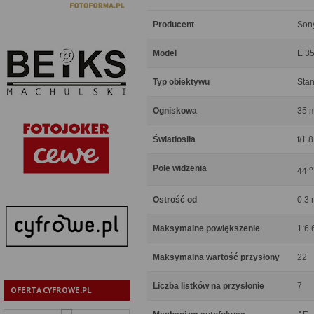
Producent
Son
Model
E 35
Typ obiektywu
Sta
Ogniskowa
35 
Światłosiła
f/1.8
Pole widzenia
o
44
Ostrość od
0.3 
Maksymalne powiększenie
1:6.
Maksymalna wartość przysłony
22
Liczba listków na przysłonie
7
OFERTA CYFROWE.PL