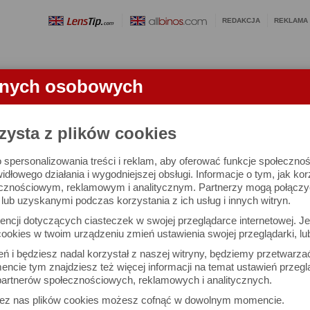
REDAKCJA
REKLAMA
anych osobowych
OBIEKTYWY
LORNETKI
SŁOWNICZEK
RANKINGI
FA
zysta z plików cookies
 spersonalizowania treści i reklam, aby oferować funkcje społeczno
m - geneza
widłowego działania i wygodniejszej obsługi. Informacje o tym, jak ko
cznościowym, reklamowym i analitycznym. Partnerzy mogą połączyć 
ub uzyskanymi podczas korzystania z ich usług i innych witryn.
Robert Olech
Dru
ncji dotyczących ciasteczek w swojej przeglądarce internetowej. Je
Komentarze: 14
Podz
ookies w twoim urządzeniu zmień ustawienia swojej przeglądarki, lu
ień i będziesz nadal korzystał z naszej witryny, będziemy przetwarz
m - geneza
ncie tym znajdziesz też więcej informacji na temat ustawień przegl
artnerów społecznościowych, reklamowych i analitycznych.
zez nas plików cookies możesz cofnąć w dowolnym momencie.