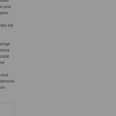
nowił
ie prac
ippon
ęły się
zarząd
ienia
ostał
ane
e
 miał
ałamanie
ami