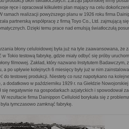
 produkcji błon światłoczułych. Zarząd japońskiej firmy posta
oje ręce i opracował kilkuletni plan mający na celu dokończen
 W ramach realizacji powyższego planu w 1926 roku firma Dain
ązała partnerską współpracę z firmą Toyo Co., Ltd. zajmującą się
omatycznych. Dzięki temu prace nad emulsją światłoczułą posun
rzania błony celuloidowej była już na tyle zaawansowana, że 
ć w Tokio testową fabrykę, gdzie miały odbyć się próby uruchom
błony filmowej. Zakład, który nazwano Instytutem Badawczym, z
, a po upływie kolejnych 6 miesięcy były już w nim zainstalow
 do testowej produkcji. Niestety co rusz napotykano na kolejn
, a dodatkowo w październiku 1929 r. na Giełdzie Nowojorskiej
bił się negatywnie na gospodarkach azjatyckich i spowodował z
 W rezultacie firma Dainippon Celluloid borykała się z problem
 była tymczasowo zamknąć fabrykę.