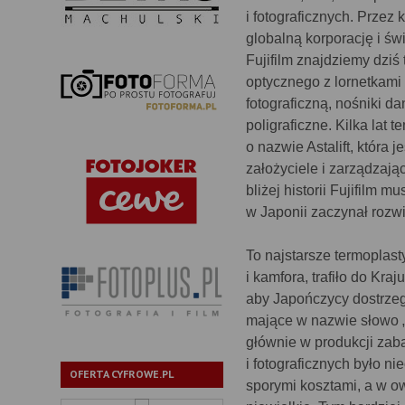
i fotograficznych. Przez
globalną korporację i św
Fujifilm znajdziemy dziś
optycznego z lornetkami 
fotograficzną, nośniki da
poligraficzne. Kilka lat
o nazwie Astalift, która
założyciele i zarządzając
bliżej historii Fujifilm 
w Japonii zaczynał rozwi
To najstarsze termoplast
i kamfora, trafiło do Kr
aby Japończycy dostrzegl
mające w nazwie słowo „
głównie w produkcji zab
i fotograficznych było n
OFERTA CYFROWE.PL
sporymi kosztami, a w o