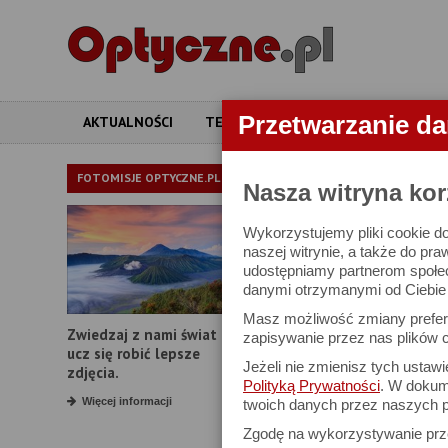
Przetwarzanie d
AKTUALNOŚCI
TESTY
ARTYKUŁY
APARATY
ARTYKUŁY
FOTOMISJE OPTYCZNE.PL
Nasza witryna kor
Wykorzystujemy pliki cookie do
Historia Fujifil
naszej witrynie, a także do pra
udostępniamy partnerom społe
danymi otrzymanymi od Ciebie l
15 lutego 2012
Masz możliwość zmiany prefere
Zwiedzaj z nami świat i
zapisywanie przez nas plików c
ucz się robić lepsze
Jeżeli nie zmienisz tych ustaw
zdjęcia.
1. Historia Fujifil
Polityką Prywatności
. W dokume
Więcej informacji
twoich danych przez naszych p
Zgodę na wykorzystywanie pr