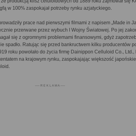
, że produkcją klisz celuloidowych od 1889 roku zajmował się K
Agfą w 100% zaspokajał potrzeby rynku azjatyckiego.
 prowadziły prace nad pierwszymi filmami z napisem „Made in J
tycznie przerwane przez wybuch I Wojny Światowej. Po jej zak
magał się z ogromnymi problemami finansowymi, gdyż zapotrz
nie spadło. Ratując się przed bankructwem kilku producentów p
919 roku powołało do życia firmę Dainippon Celluloid Co., Ltd., 
otentatem na krajowym rynku, zaspokajając większość japoński
loid.
----- R E K L A M A -----