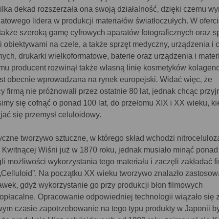
 kilka dekad rozszerzała ona swoją działalność, dzięki czemu wy
iatowego lidera w produkcji materiałów światłoczułych. W oferc
 także szeroką gamę cyfrowych aparatów fotograficznych oraz s
i obiektywami na czele, a także sprzęt medyczny, urządzenia i
nych, drukarki wielkoformatowe, baterie oraz urządzenia i mater
 temu producent rozwinął także własną linię kosmetyków kolage
 jest obecnie wprowadzana na rynek europejski. Widać więc, że
y firmą nie próżnowali przez ostatnie 80 lat, jednak chcąc przyj
musimy się cofnąć o ponad 100 lat, do przełomu XIX i XX wieku, ki
jać się przemysł celuloidowy.
yczne tworzywo sztuczne, w którego skład wchodzi nitroceluloz
aju Kwitnącej Wiśni już w 1870 roku, jednak musiało minąć ponad 
i możliwości wykorzystania tego materiału i zaczęli zakładać f
Celluloid”. Na początku XX wieku tworzywo znalazło zastosow
awek, gdyż wykorzystanie go przy produkcji błon filmowych
ieopłacalne. Opracowanie odpowiedniej technologii wiązało się 
wym czasie zapotrzebowanie na tego typu produkty w Japonii b