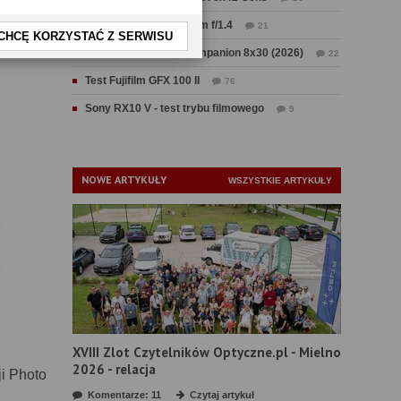
Test Sirui Aurora 35 mm f/1.4
21
CHCĘ KORZYSTAĆ Z SERWISU
Test Swarovski CL Companion 8x30 (2026)
22
Test Fujifilm GFX 100 II
76
Sony RX10 V - test trybu filmowego
9
NOWE ARTYKUŁY
WSZYSTKIE ARTYKUŁY
XVIII Zlot Czytelników Optyczne.pl - Mielno
2026 - relacja
ji Photo
Komentarze: 11
Czytaj artykuł