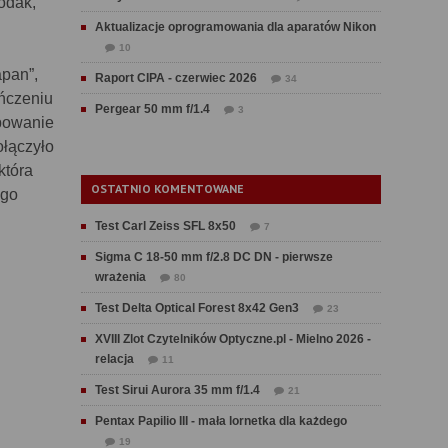
odak,
Aktualizacje oprogramowania dla aparatów Nikon
10
apan”,
Raport CIPA - czerwiec 2026
34
ończeniu
Pergear 50 mm f/1.4
3
ebowanie
ołączyło
która
OSTATNIO KOMENTOWANE
ego
Test Carl Zeiss SFL 8x50
7
Sigma C 18-50 mm f/2.8 DC DN - pierwsze
wrażenia
80
Test Delta Optical Forest 8x42 Gen3
23
XVIII Zlot Czytelników Optyczne.pl - Mielno 2026 -
relacja
11
Test Sirui Aurora 35 mm f/1.4
21
Pentax Papilio III - mała lornetka dla każdego
19