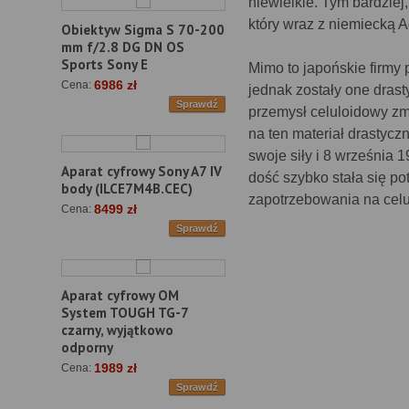
niewielkie. Tym bardziej
który wraz z niemiecką 
Obiektyw Sigma S 70-200
mm f/2.8 DG DN OS
Sports Sony E
Mimo to japońskie firmy
6986 zł
Cena:
jednak zostały one dras
Sprawdź
przemysł celuloidowy z
na ten materiał drastycz
swoje siły i 8 września 1
Aparat cyfrowy Sony A7 IV
dość szybko stała się p
body (ILCE7M4B.CEC)
zapotrzebowania na celu
8499 zł
Cena:
Sprawdź
Aparat cyfrowy OM
System TOUGH TG-7
czarny, wyjątkowo
odporny
1989 zł
Cena:
Sprawdź