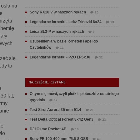
rosła na
Sony RX10 V w naszych rękach
ie
25
przętu
Legendarne lornetki - Leitz Trinovid 6x24
13
 chemię
Leica SL3-P w naszych rękach
9
iały
Uzupełnienia w bazie lornetek i apel do
nowych
Czytelników
11
Legendarne lornetki - PZO LP6x30
rzeć się
32
edy to
NAJCZĘŚCIEJ CZYTANE
a
O tym się mówi, czyli plotki i ploteczki z ostatniego
30 lat,
tygodnia
47
irmy
Test Sirui Aurora 35 mm f/1.4
anie
21
Test Delta Optical Forest 8x42 Gen3
23
ze
DJI Osmo Pocket 4P
10
yło
Sony FE 100-400 mm f/5.6-8 OSS
49