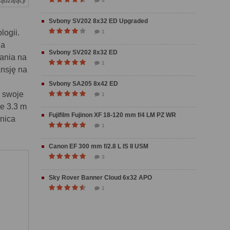
ządzający
4
Svbony SV202 8x32 ED Upgraded
logii.
1
ja
Svbony SV202 8x32 ED
wania na
1
ansję na
Svbony SA205 8x42 ED
i swoje
1
e 3.3 m
Fujifilm Fujinon XF 18-120 mm f/4 LM PZ WR
dnica
1
Canon EF 300 mm f/2.8 L IS II USM
3
Sky Rover Banner Cloud 6x32 APO
1