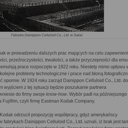
Fabryka Dainippon Celluloid Co., Ltd. w Sakai
dnak w prowadzeniu dalszych prac mających na celu zapewnieni
ci, przeźroczystości, trwałości, a także przyczepności dla emul
 emulsją prace rozpoczęto w 1922 roku. Niestety mimo upływu 
kolejne problemy technologiczne i prace nad błoną fotograficz
ć opornie. W 1924 roku zarząd Dainippon Celluloid Co., Ltd. d
m wyjściem z tej sytuacji będzie poszukanie partnera
wniesie do firmy swoje
know-how
. Wybór padł na późniejszego
 Fujifilm, czyli firmę Eastman Kodak Company.
”) Kodak odrzucił propozycję współpracy, gdyż amerykańscy
 fabrykach Dainippon Celluloid Co., Ltd. uznali, iż brak jest ta