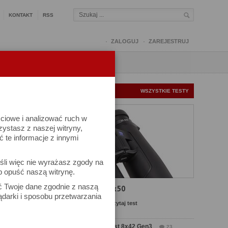
KONTAKT
RSS
ZALOGUJ
ZAREJESTRUJ
Q
FORUM
FOTOMISJE
NOWE TESTY
WSZYSTKIE TESTY
ściowe i analizować ruch w
rzystasz z naszej witryny,
te informacje z innymi
kuj
śli więc nie wyrażasz zgody na
iel się
b opuść naszą witrynę.
ać Twoje dane zgodnie z naszą
Test Carl Zeiss SFL 8x50
ądarki i sposobu przetwarzania
Komentarze: 7
Czytaj test
Test Delta Optical Forest 8x42 Gen3
23