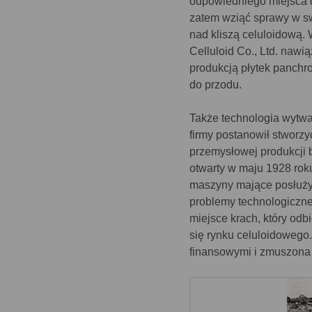
odpowiedniego miejsca do
zatem wziąć sprawy w sw
nad kliszą celuloidową.
Celluloid Co., Ltd. nawi
produkcją płytek panchr
do przodu.
Także technologia wytwa
firmy postanowił stworzy
przemysłowej produkcji 
otwarty w maju 1928 roku
maszyny mające posłużyć
problemy technologiczne
miejsce krach, który od
się rynku celuloidowego.
finansowymi i zmuszona