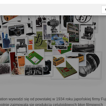
ation wywodzi się od powstałej w 1934 roku japońskiej firmy Fu
erwotnie zajmowała się produkcją celuloidowych błon filmowych