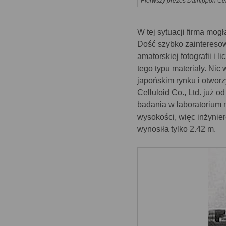
Pierwszy prezes Dainippon Cell
W tej sytuacji firma mog
Dość szybko zainteresow
amatorskiej fotografii i
tego typu materiały. Ni
japońskim rynku i otwor
Celluloid Co., Ltd. już 
badania w laboratorium 
wysokości, więc inżynie
wynosiła tylko 2.42 m.