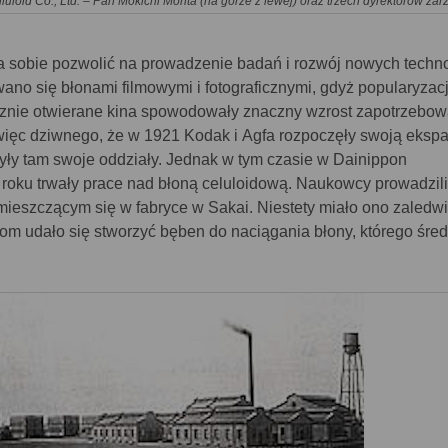
uloid Co., Ltd. – Pan Mokichi Morita (na górze z lewej) oraz trzech dyrektorów zar
ła sobie pozwolić na prowadzenie badań i rozwój nowych techno
ano się błonami filmowymi i fotograficznymi, gdyż popularyzac
 licznie otwierane kina spowodowały znaczny wzrost zapotrzebo
c więc dziwnego, że w 1921 Kodak i Agfa rozpoczęły swoją eksp
zyły tam swoje oddziały. Jednak w tym czasie w Dainippon
od roku trwały prace nad błoną celuloidową. Naukowcy prowadzil
mieszczącym się w fabryce w Sakai. Niestety miało ono zaledwi
rom udało się stworzyć bęben do naciągania błony, którego śre