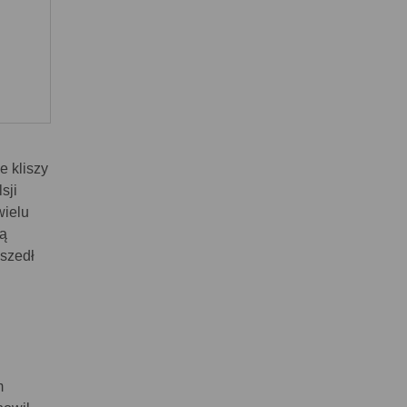
e kliszy
sji
wielu
ną
oszedł
m