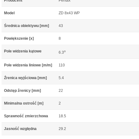
Producent
Pentax
Model
ZD 8x43 WP
Średnica obiektywu [mm]
43
Powiększenie [x]
8
Pole widzenia kątowe
o
6.3
Pole widzenia liniowe [m/m]
110
Źrenica wyjściowa [mm]
5.4
Odstęp źrenicy [mm]
22
Minimalna ostrość [m]
2
Sprawność zmierzchowa
18.5
Jasność względna
29.2