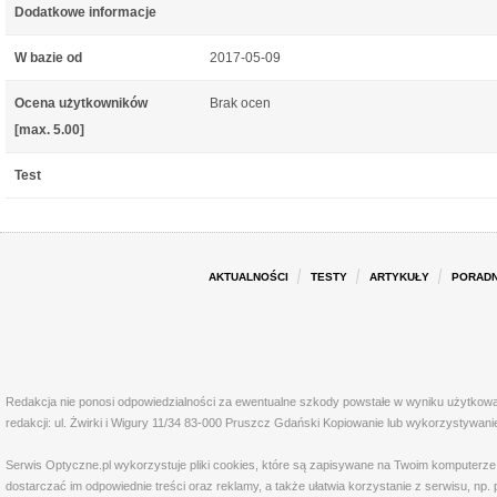
Dodatkowe informacje
W bazie od
2017-05-09
Ocena użytkowników
Brak ocen
[max. 5.00]
Test
AKTUALNOŚCI
TESTY
ARTYKUŁY
PORADN
Redakcja nie ponosi odpowiedzialności za ewentualne szkody powstałe w wyniku użytkowa
redakcji: ul. Żwirki i Wigury 11/34 83-000 Pruszcz Gdański Kopiowanie lub wykorzystywan
Serwis Optyczne.pl wykorzystuje pliki cookies, które są zapisywane na Twoim komputerze
dostarczać im odpowiednie treści oraz reklamy, a także ułatwia korzystanie z serwisu, 