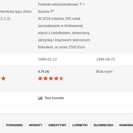
Powłoki wielowarstwowe T* i
ementowy typu Zeiss
fazowe P*
(2-1-2)
W 2016 ostatnie 250 sztuk
sprzedawane w limitowanej
edycji z certyfikatem, drewnianą
skrzynką i brązowym skórzanym
futerałem, w cenie 2500 Euro.
1989-02-12
1994-08-21
Brak ocen
4.75 (4)
Test lornetki
Y
PORADNIKI
APARATY
OBIEKTYWY
LORNETKI
SŁOWNICZEK
RANKING