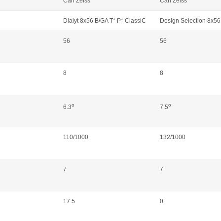
Carl Zeiss
Carl Zeiss
Dialyt 8x56 B/GA T* P* ClassiC
Design Selection 8x56
56
56
8
8
o
o
6.3
7.5
110/1000
132/1000
7
7
17.5
0