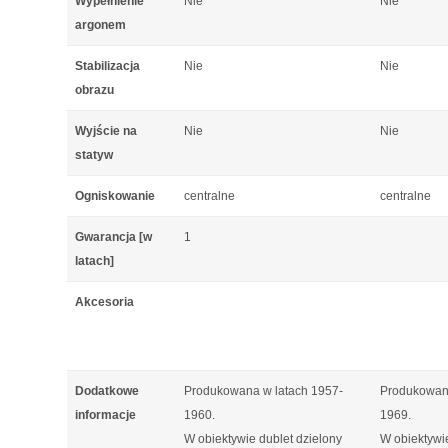
Wypełnienie
Nie
Nie
argonem
Stabilizacja
Nie
Nie
obrazu
Wyjście na
Nie
Nie
statyw
Ogniskowanie
centralne
centralne
Gwarancja [w
1
latach]
Akcesoria
Dodatkowe
Produkowana w latach 1957-
Produkowana
informacje
1960.
1969.
W obiektywie dublet dzielony
W obiektywie