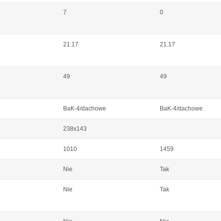
7
0
21.17
21.17
49
49
BaK-4/dachowe
BaK-4/dachowe
238x143
1010
1459
Nie
Tak
Nie
Tak