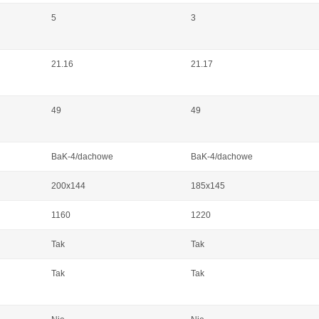
5
3
21.16
21.17
49
49
BaK-4/dachowe
BaK-4/dachowe
200x144
185x145
1160
1220
Tak
Tak
Tak
Tak