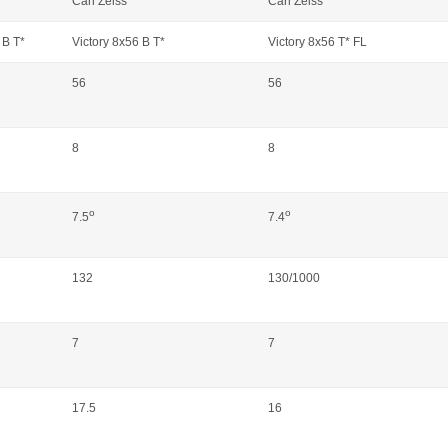
Carl Zeiss
Carl Zeiss
 B T*
Victory 8x56 B T*
Victory 8x56 T* FL
56
56
8
8
o
o
7.5
7.4
132
130/1000
7
7
17.5
16