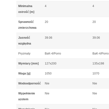
Minimalna
4
4
ostrość [m]
Sprawność
20
20
zmierzchowa
Jasność
39.06
39.06
względna
Pryzmaty
BaK-4/Porro
BaK-4/Porro
Wymiary [mm]
127x200
135x198
Waga [g]
1050
1070
Wodoodporność
Nie
Nie
Wypełnienie
Nie
Nie
azotem