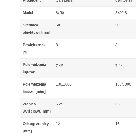
Producent
Carl Zeiss
Carl Zeiss
Model
8x50
8x50 B
Średnica
50
50
obiektywu [mm]
Powiększenie
8
8
[x]
Pole widzenia
o
o
7.4
7.4
kątowe
Pole widzenia
130/1000
130/1000
liniowe [m/m]
Źrenica
6.25
6.25
wyjściowa [mm]
Odstęp źrenicy
12
16
[mm]