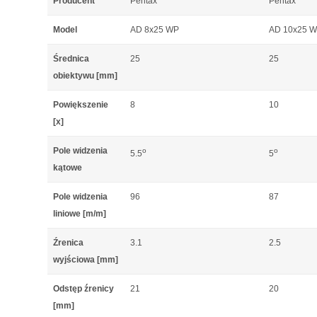
Producent
Pentax
Pentax
Model
AD 8x25 WP
AD 10x25 
Średnica
25
25
obiektywu [mm]
Powiększenie
8
10
[x]
Pole widzenia
o
o
5.5
5
kątowe
Pole widzenia
96
87
liniowe [m/m]
Źrenica
3.1
2.5
wyjściowa [mm]
Odstęp źrenicy
21
20
[mm]