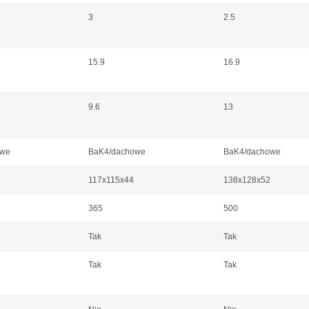
3
2.5
15.9
16.9
9.6
13
owe
BaK4/dachowe
BaK4/dachowe
117x115x44
138x128x52
365
500
Tak
Tak
Tak
Tak