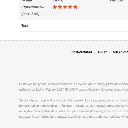
Ocena
Brak ocen
5.00 (2)
użytkowników
[max. 5.00]
Test
AKTUALNOŚCI
TESTY
ARTYKUŁ
Redakcja nie ponosi odpowiedzialności za ewentualne szkody powstałe w wyn
redakcji: ul. Żwirki i Wigury 11/34 83-000 Pruszcz Gdański Kopiowanie lub w
Serwis Optyczne.pl wykorzystuje pliki cookies, które są zapisywane na Twoi
dostarczać im odpowiednie treści oraz reklamy, a także ułatwia korzystanie
narzędzie Google Analytics, które jest przez nas wykorzystywane do zbierani
urządzenia, z którego korzystasz. Jeżeli się na to nie zgadzasz, możesz w każ