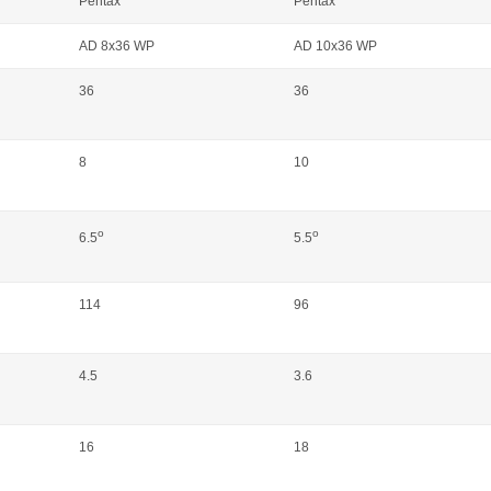
Pentax
Pentax
AD 8x36 WP
AD 10x36 WP
36
36
8
10
o
o
6.5
5.5
114
96
4.5
3.6
16
18