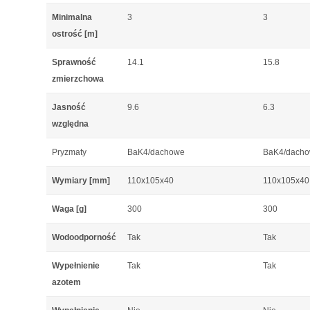
Minimalna
3
3
ostrość [m]
Sprawność
14.1
15.8
zmierzchowa
Jasność
9.6
6.3
względna
Pryzmaty
BaK4/dachowe
BaK4/dach
Wymiary [mm]
110x105x40
110x105x40
Waga [g]
300
300
Wodoodporność
Tak
Tak
Wypełnienie
Tak
Tak
azotem