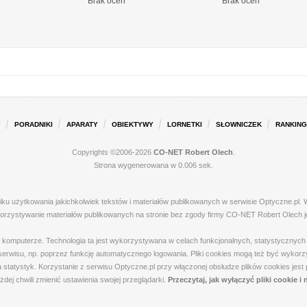
Brak ocen
Brak ocen
Y
PORADNIKI
APARATY
OBIEKTYWY
LORNETKI
SŁOWNICZEK
RANKING
Copyrights ©2006-2026
CO-NET Robert Olech
.
Strona wygenerowana w 0.006 sek.
iku użytkowania jakichkolwiek tekstów i materiałów publikowanych w serwisie Optyczne.p
ykorzystywanie materiałów publikowanych na stronie bez zgody firmy CO-NET Robert Olech j
m komputerze. Technologia ta jest wykorzystywana w celach funkcjonalnych, statystycznyc
 z serwisu, np. poprzez funkcję automatycznego logowania. Pliki cookies mogą też być wyk
a statystyk. Korzystanie z serwisu Optyczne.pl przy włączonej obsłudze plików cookies jes
dej chwili zmienić ustawienia swojej przeglądarki.
Przeczytaj, jak wyłączyć pliki cookie i n