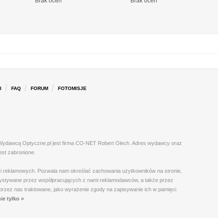
Brak ocen
Brak ocen
I
FAQ
FORUM
FOTOMISJE
l. Wydawcą Optyczne.pl jest firma CO-NET Robert Olech. Adres wydawcy oraz
est zabronione.
h i reklamowych. Pozwala nam określać zachowania użytkowników na stronie,
orzystywane przez współpracujących z nami reklamodawców, a także przez
t przez nas traktowane, jako wyrażenie zgody na zapisywanie ich w pamięci
ie tylko »