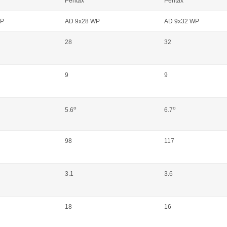
Pentax
Pentax
WP
AD 9x28 WP
AD 9x32 WP
28
32
9
9
o
o
5.6
6.7
98
117
3.1
3.6
18
16