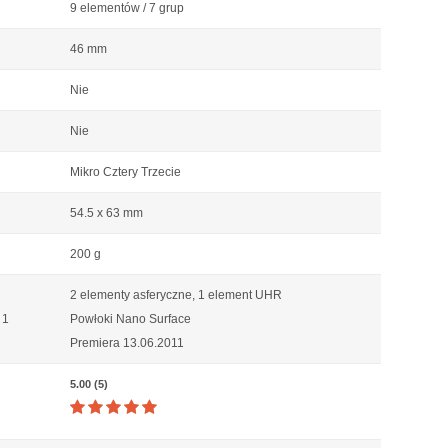
9 elementów / 7 grup
46 mm
Nie
Nie
Mikro Cztery Trzecie
54.5 x 63 mm
200 g
2 elementy asferyczne, 1 element UHR
 1
Powłoki Nano Surface
Premiera 13.06.2011
5.00 (5)