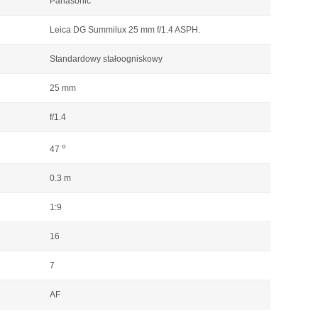
Panasonic
Leica DG Summilux 25 mm f/1.4 ASPH.
Standardowy stałoogniskowy
25 mm
f/1.4
o
47
0.3 m
1:9
16
7
AF