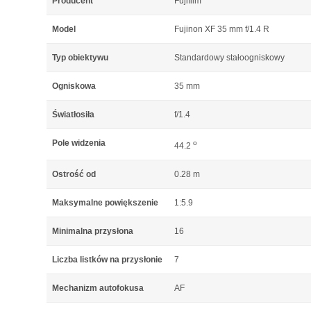
Producent
Fujifilm
Model
Fujinon XF 35 mm f/1.4 R
Typ obiektywu
Standardowy stałoogniskowy
Ogniskowa
35 mm
Światłosiła
f/1.4
Pole widzenia
o
44.2
Ostrość od
0.28 m
Maksymalne powiększenie
1:5.9
Minimalna przysłona
16
Liczba listków na przysłonie
7
Mechanizm autofokusa
AF