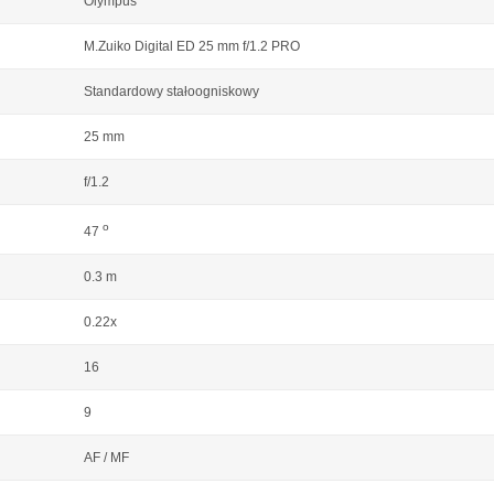
Olympus
M.Zuiko Digital ED 25 mm f/1.2 PRO
Standardowy stałoogniskowy
25 mm
f/1.2
o
47
0.3 m
0.22x
16
9
AF / MF