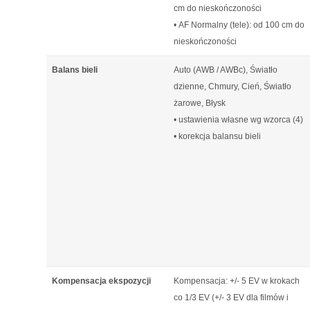
cm do nieskończoności
• AF Normalny (tele): od 100 cm do
nieskończoności
Balans bieli
Auto (AWB / AWBc), Światło
dzienne, Chmury, Cień, Światło
żarowe, Błysk
• ustawienia własne wg wzorca (4)
• korekcja balansu bieli
Kompensacja ekspozycji
Kompensacja: +/- 5 EV w krokach
co 1/3 EV (+/- 3 EV dla filmów i