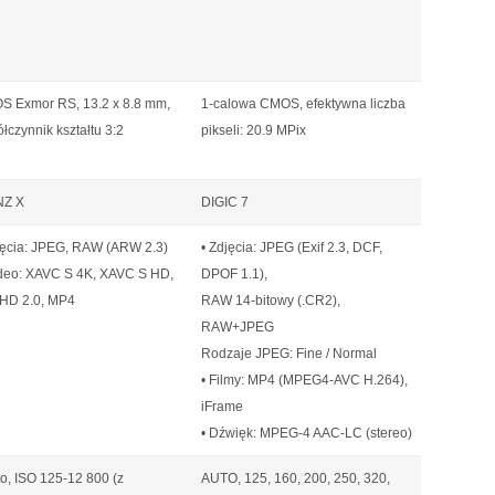
 Exmor RS, 13.2 x 8.8 mm,
1-calowa CMOS, efektywna liczba
łczynnik kształtu 3:2
pikseli: 20.9 MPix
NZ X
DIGIC 7
jęcia: JPEG, RAW (ARW 2.3)
• Zdjęcia: JPEG (Exif 2.3, DCF,
deo: XAVC S 4K, XAVC S HD,
DPOF 1.1),
HD 2.0, MP4
RAW 14-bitowy (.CR2),
RAW+JPEG
Rodzaje JPEG: Fine / Normal
• Filmy: MP4 (MPEG4-AVC H.264),
iFrame
• Dźwięk: MPEG-4 AAC-LC (stereo)
to, ISO 125-12 800 (z
AUTO, 125, 160, 200, 250, 320,