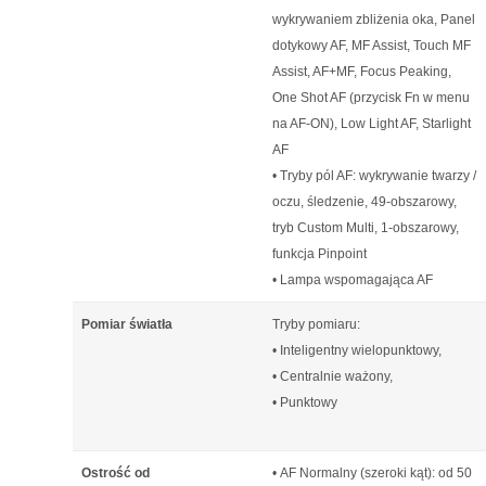
wykrywaniem zbliżenia oka, Panel
dotykowy AF, MF Assist, Touch MF
Assist, AF+MF, Focus Peaking,
One Shot AF (przycisk Fn w menu
na AF-ON), Low Light AF, Starlight
AF
• Tryby pól AF: wykrywanie twarzy /
oczu, śledzenie, 49-obszarowy,
tryb Custom Multi, 1-obszarowy,
funkcja Pinpoint
• Lampa wspomagająca AF
Pomiar światła
Tryby pomiaru:
• Inteligentny wielopunktowy,
• Centralnie ważony,
• Punktowy
Ostrość od
• AF Normalny (szeroki kąt): od 50