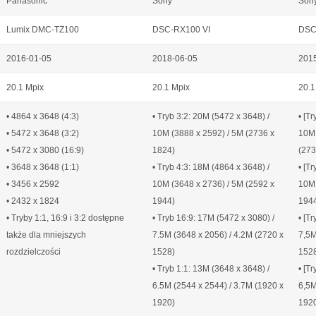
Panasonic
Sony
Son
Lumix DMC-TZ100
DSC-RX100 VI
DSC
2016-01-05
2018-06-05
201
20.1 Mpix
20.1 Mpix
20.1
• 4864 x 3648 (4:3)
• Tryb 3:2: 20M (5472 x 3648) /
• [T
• 5472 x 3648 (3:2)
10M (3888 x 2592) / 5M (2736 x
10M 
• 5472 x 3080 (16:9)
1824)
(27
• 3648 x 3648 (1:1)
• Tryb 4:3: 18M (4864 x 3648) /
• [T
• 3456 x 2592
10M (3648 x 2736) / 5M (2592 x
10M 
• 2432 x 1824
1944)
194
• Tryby 1:1, 16:9 i 3:2 dostępne
• Tryb 16:9: 17M (5472 x 3080) /
• [T
także dla mniejszych
7.5M (3648 x 2056) / 4.2M (2720 x
7,5M
rozdzielczości
1528)
152
• Tryb 1:1: 13M (3648 x 3648) /
• [T
6.5M (2544 x 2544) / 3.7M (1920 x
6,5M
1920)
192