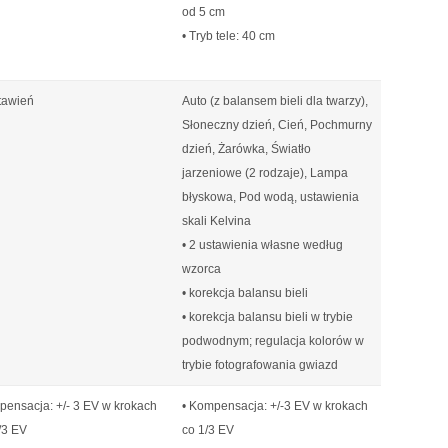
od 5 cm
• Tryb tele: 40 cm
tawień
Auto (z balansem bieli dla twarzy),
Słoneczny dzień, Cień, Pochmurny
dzień, Żarówka, Światło
jarzeniowe (2 rodzaje), Lampa
błyskowa, Pod wodą, ustawienia
skali Kelvina
• 2 ustawienia własne według
wzorca
• korekcja balansu bieli
• korekcja balansu bieli w trybie
podwodnym; regulacja kolorów w
trybie fotografowania gwiazd
ensacja: +/- 3 EV w krokach
• Kompensacja: +/-3 EV w krokach
/3 EV
co 1/3 EV