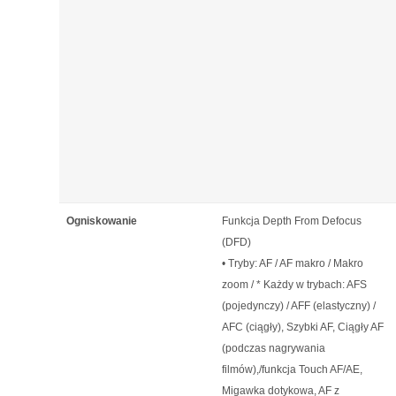
Ogniskowanie
Funkcja Depth From Defocus
(DFD)
• Tryby: AF / AF makro / Makro
zoom / * Każdy w trybach: AFS
(pojedynczy) / AFF (elastyczny) /
AFC (ciągły), Szybki AF, Ciągły AF
(podczas nagrywania
filmów),/funkcja Touch AF/AE,
Migawka dotykowa, AF z