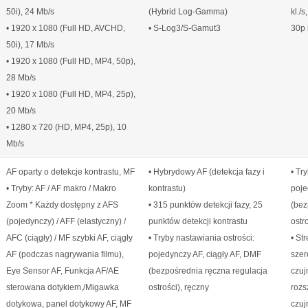
50i), 24 Mb/s
(Hybrid Log-Gamma)
kl./s
• 1920 x 1080 (Full HD, AVCHD,
• S-Log3/S-Gamut3
30p 
50i), 17 Mb/s
• 1920 x 1080 (Full HD, MP4, 50p),
28 Mb/s
• 1920 x 1080 (Full HD, MP4, 25p),
20 Mb/s
• 1280 x 720 (HD, MP4, 25p), 10
Mb/s
AF oparty o detekcje kontrastu, MF
• Hybrydowy AF (detekcja fazy i
• Tr
• Tryby: AF / AF makro / Makro
kontrastu)
poje
Zoom * Każdy dostępny z AFS
• 315 punktów detekcji fazy, 25
(bez
(pojedynczy) / AFF (elastyczny) /
punktów detekcji kontrastu
ostr
AFC (ciągły) / MF szybki AF, ciągły
• Tryby nastawiania ostrości:
• St
AF (podczas nagrywania filmu),
pojedynczy AF, ciągły AF, DMF
szer
Eye Sensor AF, Funkcja AF/AE
(bezpośrednia ręczna regulacja
czuj
sterowana dotykiem,/Migawka
ostrości), ręczny
rozs
dotykowa, panel dotykowy AF, MF
czuj