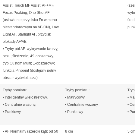
Assist, Touch MF Assist, AF+MF,
(sze
Focus Peaking, One Shot AF
wybo
(ustawienie przycisku Fn w menu
śred
niestandardowym na AF-ON), Low
punk
Light AF, Starlight AF, przycisk
blokady AF/AE
• Tryby pól AF: wykrywanie twarzy,
oczu; śledzenie; 49-obszarowy;
tryb Custom Multi; 1-obszarowy;
funkcja Pinpoint (dostępny pełny
obszar wyświetlacza)
Tryby pomiaru:
Tryby pomiaru:
Tryb
• Inteligentny wielostrefowy,
• Matrycowy
• Ma
• Centralnie ważony,
• Centralnie ważony
• Ce
• Punktowy
• Punktowy
• Pu
• AF Normalny (szeroki kąt): od 50
8 cm
5 c