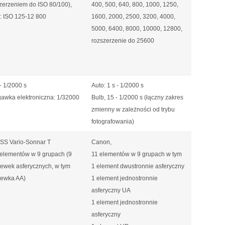
zerzeniem do ISO 80/100),
400, 500, 640, 800, 1000, 1250,
y: ISO 125-12 800
1600, 2000, 2500, 3200, 4000,
5000, 6400, 8000, 10000, 12800,
rozszerzenie do 25600
 - 1/2000 s
Auto: 1 s - 1/2000 s
gawka elektroniczna: 1/32000
Bulb, 15 - 1/2000 s (łączny zakres
zmienny w zależności od trybu
fotografowania)
ISS Vario-Sonnar T
Canon,
 elementów w 9 grupach (9
11 elementów w 9 grupach w tym
ewek asferycznych, w tym
1 element dwustronnie asferyczny
zewka AA)
1 element jednostronnie
asferyczny UA
1 element jednostronnie
asferyczny