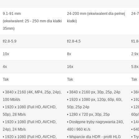
9.1-91 mm
24-200 mm (ekwiwalent dla pełnej
24-
(ekwiwalent: 25 - 250 mm dla klatki
klatki)
35mm)
f/2.8-5.9
f/2.8-4.5
f/1.8
10x
8x
2.9x
4x
16x
5.8x
Tak
Tak
Tak
• 3840 x 2160 (4K, MP4, 25p, 24p),
• 3840 x 2160 px, 30p, 25p, 24p
• 38
100 Mbit/s
• 1920 x 1080 px, 120p, 60p, 60i,
• 19
• 1920 x 1080 (Full HD, AVCHD,
50p, 25p 24p
• 12
50p), 28 Mb/s
• 1280 x 720 px, 30p, 25p
60p/
• 1920 x 1080 (Full HD, AVCHD,
• Dostępne tryby nagrywania 240,
• 14
24p), 24 Mb/s
480 i 960 kl./s
• 640
• 1920 x 1080 (Full HD, AVCHD,
• Wsparcie dla HDR - profil HLG
• Tr