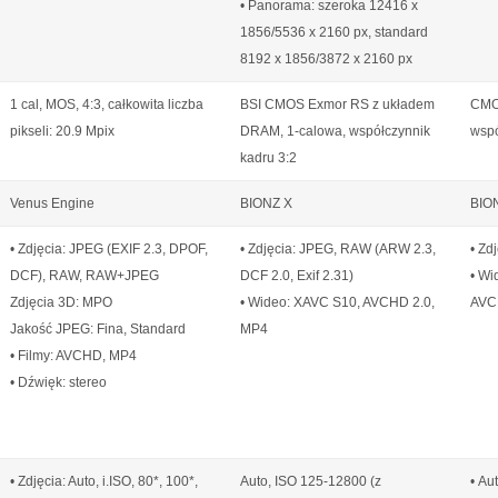
• Panorama: szeroka 12416 x
1856/5536 x 2160 px, standard
8192 x 1856/3872 x 2160 px
1 cal, MOS, 4:3, całkowita liczba
BSI CMOS Exmor RS z układem
CMOS
pikseli: 20.9 Mpix
DRAM, 1-calowa, współczynnik
wspó
kadru 3:2
Venus Engine
BIONZ X
BIO
• Zdjęcia: JPEG (EXIF 2.3, DPOF,
• Zdjęcia: JPEG, RAW (ARW 2.3,
• Zd
DCF), RAW, RAW+JPEG
DCF 2.0, Exif 2.31)
• Wi
Zdjęcia 3D: MPO
• Wideo: XAVC S10, AVCHD 2.0,
AVC
Jakość JPEG: Fina, Standard
MP4
• Filmy: AVCHD, MP4
• Dźwięk: stereo
• Zdjęcia: Auto, i.ISO, 80*, 100*,
Auto, ISO 125-12800 (z
• Au