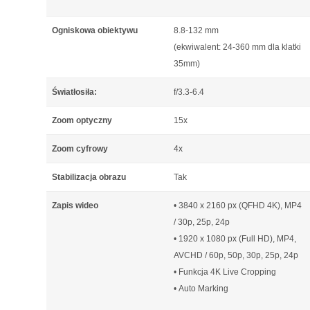
Ogniskowa obiektywu
8.8-132 mm
(ekwiwalent: 24-360 mm dla klatki
35mm)
Światłosiła:
f/3.3-6.4
Zoom optyczny
15x
Zoom cyfrowy
4x
Stabilizacja obrazu
Tak
Zapis wideo
• 3840 x 2160 px (QFHD 4K), MP4
/ 30p, 25p, 24p
• 1920 x 1080 px (Full HD), MP4,
AVCHD / 60p, 50p, 30p, 25p, 24p
• Funkcja 4K Live Cropping
• Auto Marking