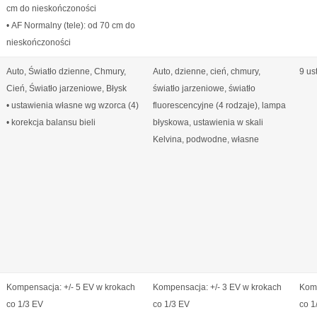
cm do nieskończoności
• AF Normalny (tele): od 70 cm do
nieskończoności
Auto, Światło dzienne, Chmury,
Auto, dzienne, cień, chmury,
9 us
Cień, Światło jarzeniowe, Błysk
światło jarzeniowe, światło
• ustawienia własne wg wzorca (4)
fluorescencyjne (4 rodzaje), lampa
• korekcja balansu bieli
błyskowa, ustawienia w skali
Kelvina, podwodne, własne
Kompensacja: +/- 5 EV w krokach
Kompensacja: +/- 3 EV w krokach
Komp
co 1/3 EV
co 1/3 EV
co 1