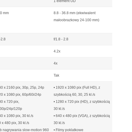
1 element UD
70 mm
8.8 - 36.8 mm (ekwiwalent
małoobrazkowy 24-100 mm)
-2.8
f/1.8 - 2.8
4.2x
4x
Tak
40 x 2160 pix, 30p, 25p, 24p
• 1920 x 1080 pix (Full HD), z
20 x 1080 pix, 60p/60i/24p
szybkością 60, 30, 25 kl./s
80 x 720 pix,
• 1280 x 720 pix (HD), z szybkością
30p/24p/120p
30 kl./s
40 x 1080 pix, 30 kl./s
• 640 x 480 pix (VGA), z szybkością
 x 480 pix, 30 kl./s
30 kl./s
yb nagrywania slow-motion 960
• Filmy poklatkowe