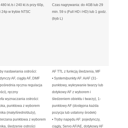
, 480 kl./s i 240 kl./s przy 60p,
Czas nagrywania: do 4GB lub 29
i 24p w trybie NTSC
min. 59 s (Full HD i HD) lub 1 godz.
(tryb L)
yby nastawiania ostrości:
AF TTL z funkcją śledzenia, MF
dynczy AF, ciągły AF, DMF
• System/punkty AF: AiAF (31-
pośrednia ręczna regulacja
punktowy, wykrywanie twarzy lub
ości), ręczny
dotykowy AF z wyborem i
refa wyznaczania ostrości:
śledzeniem obiektu i twarzy), 1-
oka, punktowa z wyborem
punktowy AF (dostępna każda
nika (mały/średni/duży),
pozycja lub ustalony środek)
zerzana punktowa z wyborem
• Tryby napędu AF: pojedynczy,
nika, śledzenie ostrości
ciągły, Servo AF/AE, dotykowy AF