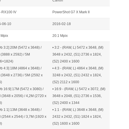
y
Canon
-RX100 IV
PowerShot G7 X Mark II
5-06-10
2016-02-18
 Mpix
20.1 Mpix
ryb 3:2] 20M (5472 x 3648) /
• 3:2 - (RAW, L) 5472 x 3648, (M)
(3888 x 2592) / 5M
3648 x 2432, (S1) 2736 x 1824,
36×1824)
(S2) 2400 x 1600
ryb 4:3] 18M (4864 x 3648) /
• 4:3 - (RAW, L) 4864 x 3648, (M)
(3648 x 2736) / 5M (2592 x
3248 x 2432, (S1) 2432 x 1824,
4)
(S2) 2112 x 1600
ryb 16:9] 17M (5472 x 3080) /
• 16:9 - (RAW, L) 5472 x 3072, (M)
 (3648 x 2056) / 4,2M (2720 x
3648 x 2048, (S1) 2736 x 1536,
8)
(S2) 2400 x 1344
ryb 1:1] 13M (3648 x 3648) /
• 1:1 - (RAW, L) 3648 x 3648, (M)
 (2544 x 2544) / 3,7M (1920 x
2432 x 2432, (S1) 1824 x 1824,
0)
(S2) 1600 x 1600