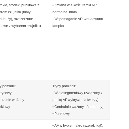
rokie, środek, punktowe z
• Zmiana wielkości ramki AF:
rem czujnika (mały/
normalna, mała
ni/duży), rozszerzane
• Wspomaganie AF: wbudowana
towe z wyborem czujnika)
lampka
y pomiaru:
Tryby pomiaru:
trycowy
• Wielosegmentowy (związany z
ntralnie ważony
ramką AF wykrywania twarzy),
nktowy
• Centralnie ważony uśredniony,
• Punktowy
m
• AF w trybie makro (szeroki kąt):