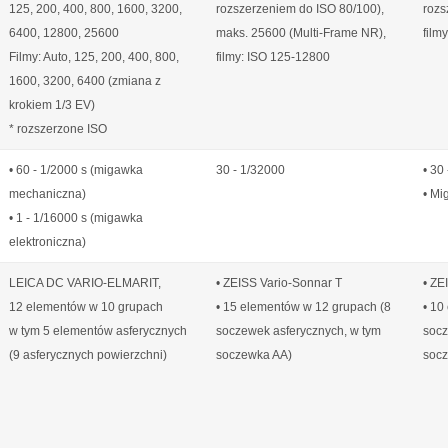
125, 200, 400, 800, 1600, 3200,
rozszerzeniem do ISO 80/100),
rozs
6400, 12800, 25600
maks. 25600 (Multi-Frame NR),
film
Filmy: Auto, 125, 200, 400, 800,
filmy: ISO 125-12800
1600, 3200, 6400 (zmiana z
krokiem 1/3 EV)
* rozszerzone ISO
• 60 - 1/2000 s (migawka
30 - 1/32000
• 30
mechaniczna)
• Mi
• 1 - 1/16000 s (migawka
elektroniczna)
LEICA DC VARIO-ELMARIT,
• ZEISS Vario-Sonnar T
• ZE
12 elementów w 10 grupach
• 15 elementów w 12 grupach (8
• 10
w tym 5 elementów asferycznych
soczewek asferycznych, w tym
socz
(9 asferycznych powierzchni)
soczewka AA)
soc