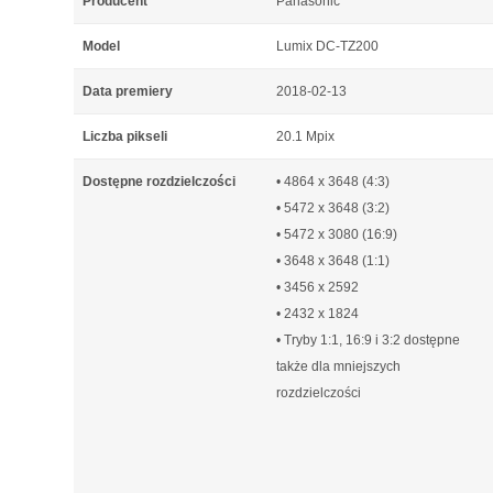
Producent
Panasonic
Model
Lumix DC-TZ200
Data premiery
2018-02-13
Liczba pikseli
20.1 Mpix
Dostępne rozdzielczości
• 4864 x 3648 (4:3)
• 5472 x 3648 (3:2)
• 5472 x 3080 (16:9)
• 3648 x 3648 (1:1)
• 3456 x 2592
• 2432 x 1824
• Tryby 1:1, 16:9 i 3:2 dostępne
także dla mniejszych
rozdzielczości