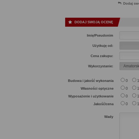
Dodaj sw
DODAJ SWOJĄ OCENĘ
Imię/Pseudonim
Użytkuję od:
Cena zakupu:
Wykorzystanie:
0
Budowa i jakość wykonania
0
Własności optyczne
0
Wyposażenie i użytkowanie
0
Jakość/cena
Wady