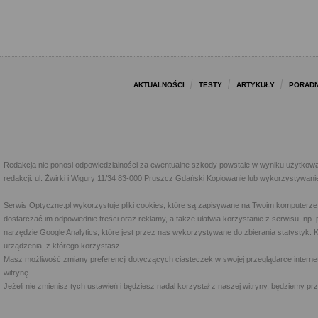
AKTUALNOŚCI
TESTY
ARTYKUŁY
PORADN
Redakcja nie ponosi odpowiedzialności za ewentualne szkody powstałe w wyniku użytkowa
redakcji: ul. Żwirki i Wigury 11/34 83-000 Pruszcz Gdański Kopiowanie lub wykorzystywan
Serwis Optyczne.pl wykorzystuje pliki cookies, które są zapisywane na Twoim komputerze
dostarczać im odpowiednie treści oraz reklamy, a także ułatwia korzystanie z serwisu, 
narzędzie Google Analytics, które jest przez nas wykorzystywane do zbierania statystyk. 
urządzenia, z którego korzystasz.
Masz możliwość zmiany preferencji dotyczących ciasteczek w swojej przeglądarce internet
witrynę.
Jeżeli nie zmienisz tych ustawień i będziesz nadal korzystał z naszej witryny, będziemy 