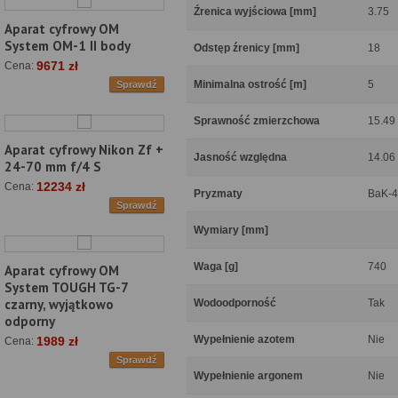
Źrenica wyjściowa [mm]
3.75
Aparat cyfrowy OM
System OM-1 II body
Odstęp źrenicy [mm]
18
9671 zł
Cena:
Minimalna ostrość [m]
5
Sprawdź
Sprawność zmierzchowa
15.49
Aparat cyfrowy Nikon Zf +
Jasność względna
14.06
24-70 mm f/4 S
12234 zł
Cena:
Pryzmaty
BaK-4
Sprawdź
Wymiary [mm]
Waga [g]
740
Aparat cyfrowy OM
System TOUGH TG-7
czarny, wyjątkowo
Wodoodporność
Tak
odporny
Wypełnienie azotem
Nie
1989 zł
Cena:
Sprawdź
Wypełnienie argonem
Nie