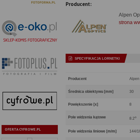
Producent:
Alpen Op
strona w
SPECYFIKACJA LORNETKI
Producent
Alpen
Średnica obiektywu [mm]
30
Powiększenie [x]
8
Pole widzenia kątowe
o
8.2
OFERTA CYFROWE.PL
Pole widzenia liniowe [m/m]
144/1