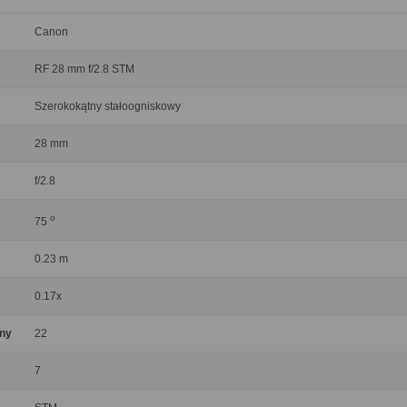
Canon
RF 28 mm f/2.8 STM
Szerokokątny stałoogniskowy
28 mm
f/2.8
o
75
0.23 m
0.17x
ony
22
7