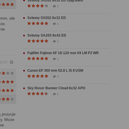
Svbony SV202 8x32 ED Upgraded
1
0mm, ale
Svbony SV202 8x32 ED
rze,
1
nie
Svbony SA205 8x42 ED
1
Fujifilm Fujinon XF 18-120 mm f/4 LM PZ WR
1
 21:27
Canon EF 300 mm f/2.8 L IS II USM
3
Sky Rover Banner Cloud 6x32 APO
1
ą pozycje
ny. Może
nie