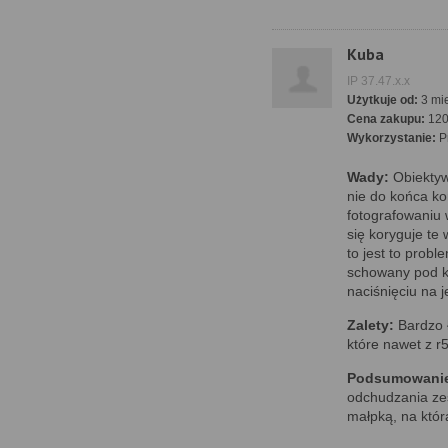
Kuba
IP 37.47.x.x
Użytkuje od:
3 mie
Cena zakupu:
12
Wykorzystanie:
P
Wady:
Obiektyw 
nie do końca ko
fotografowaniu 
się koryguje te
to jest to prob
schowany pod k
naciśnięciu na j
Zalety:
Bardzo ł
które nawet z r5
Podsumowani
odchudzania zest
małpką, na któr