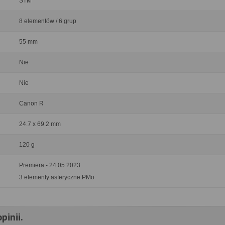
STM
8 elementów / 6 grup
55 mm
Nie
Nie
Canon R
24.7 x 69.2 mm
120 g
Premiera - 24.05.2023
3 elementy asferyczne PMo
pinii.