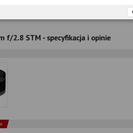
okaż tylko przetestowane modele
f/2.8 STM - specyfikacja i opinie
U