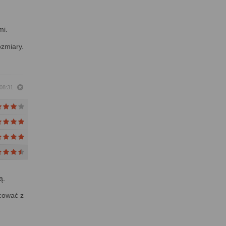
mi.
ozmiary.
 08:31
ą.
acować z