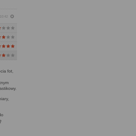
 10:42
ia fot,
atnym
lastikowy.
iary,
do
ę