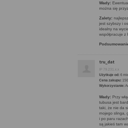
Wady:
Ewentualn
można się przy
Zalety:
najleps
jest szybszy i o
idealny na wycie
współpracuje z 
Podsumowani
tru_dat
IP 79.231.x.x
Użytkuje od:
6 mie
Cena zakupu:
15
Wykorzystanie:
A
Wady:
Przy włą
tubusa jest bard
taki, że nie da
mojego slinga, 
i po paru razac
są jakieś tam w