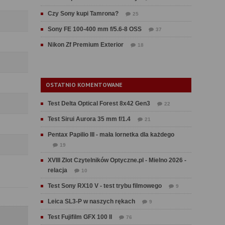
Czy Sony kupi Tamrona?
25
Sony FE 100-400 mm f/5.6-8 OSS
37
Nikon Zf Premium Exterior
18
OSTATNIO KOMENTOWANE
Test Delta Optical Forest 8x42 Gen3
22
Test Sirui Aurora 35 mm f/1.4
21
Pentax Papilio III - mała lornetka dla każdego
19
XVIII Zlot Czytelników Optyczne.pl - Mielno 2026 -
relacja
10
Test Sony RX10 V - test trybu filmowego
9
Leica SL3-P w naszych rękach
9
Test Fujifilm GFX 100 II
76