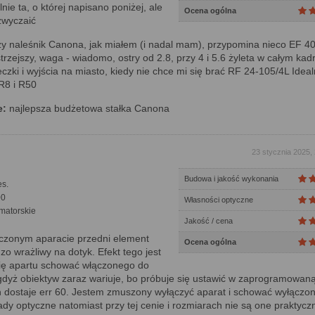
ie ta, o której napisano poniżej, ale
Ocena ogólna
zwyczaić
zy naleśnik Canona, jak miałem (i nadal mam), przypomina nieco EF 4
strzejszy, waga - wiadomo, ostry od 2.8, przy 4 i 5.6 żyleta w całym kad
czki i wyjścia na miasto, kiedy nie chce mi się brać RF 24-105/4L Ideal
R8 i R50
e:
najlepsza budżetowa stałka Canona
23 stycznia 2025,
Budowa i jakość wykonania
s.
00
Własności optyczne
matorskie
Jakość / cena
czonym aparacie przedni element
Ocena ogólna
zo wrażliwy na dotyk. Efekt tego jest
 się apartu schować włączonego do
gdyż obiektyw zaraz wariuje, bo próbuje się ustawić w zaprogramowan
h dostaje err 60. Jestem zmuszony wyłączyć aparat i schować wyłączo
ady optyczne natomiast przy tej cenie i rozmiarach nie są one praktycz