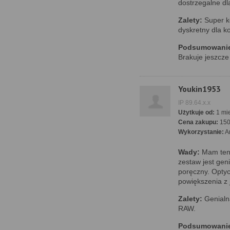
dostrzegalne dl
Zalety:
Super ko
dyskretny dla ko
Podsumowani
Brakuje jeszcz
Youkin1953
IP 89.64.x.x
Użytkuje od:
1 mie
Cena zakupu:
15
Wykorzystanie:
A
Wady:
Mam ten 
zestaw jest gen
poręczny. Optycz
powiększenia z j
Zalety:
Genialna
RAW.
Podsumowani