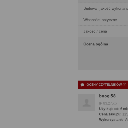
Budowa i jakość wykonani
Własności optyczne
Jakość / cena
Ocena ogólna
OCENY CZYTELNIKÓW (4)
boogi58
IP 83.27.x.x
Użytkuje od:
6 mie
Cena zakupu:
12
Wykorzystanie:
A