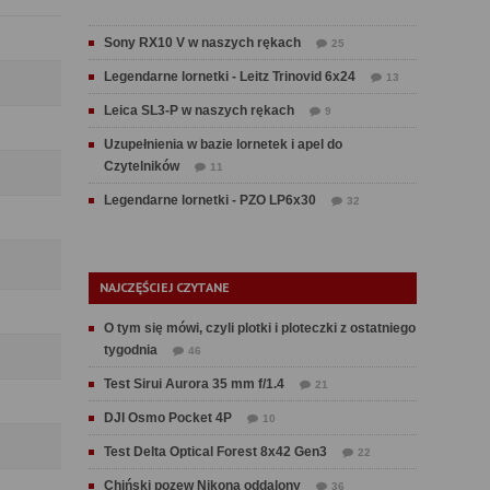
Sony RX10 V w naszych rękach
25
Legendarne lornetki - Leitz Trinovid 6x24
13
Leica SL3-P w naszych rękach
9
Uzupełnienia w bazie lornetek i apel do
Czytelników
11
Legendarne lornetki - PZO LP6x30
32
NAJCZĘŚCIEJ CZYTANE
O tym się mówi, czyli plotki i ploteczki z ostatniego
tygodnia
46
Test Sirui Aurora 35 mm f/1.4
21
DJI Osmo Pocket 4P
10
Test Delta Optical Forest 8x42 Gen3
22
Chiński pozew Nikona oddalony
36