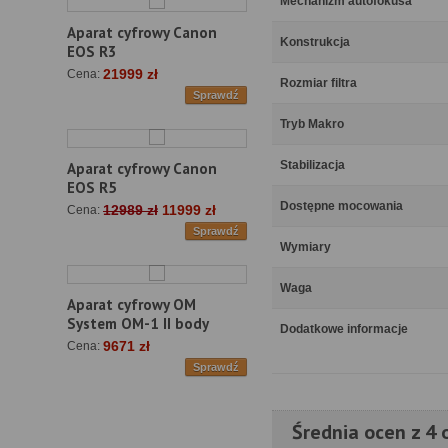
Mechanizm autofokusa
Aparat cyfrowy Canon
Konstrukcja
EOS R3
21999 zł
Cena:
Rozmiar filtra
Sprawdź
Tryb Makro
Stabilizacja
Aparat cyfrowy Canon
EOS R5
Dostępne mocowania
12989 zł
11999 zł
Cena:
Sprawdź
Wymiary
Waga
Aparat cyfrowy OM
System OM-1 II body
Dodatkowe informacje
9671 zł
Cena:
Sprawdź
Średnia ocen z 4 o