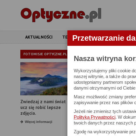
Przetwarzanie d
AKTUALNOŚCI
TESTY
ARTYKUŁY
APARATY
OBIEKTYWY
FOTOMISJE OPTYCZNE.PL
Nasza witryna kor
Wykorzystujemy pliki cookie do
W bazie znajduj
naszej witrynie, a także do pra
udostępniamy partnerom społe
danymi otrzymanymi od Ciebie l
Proszę podać
Masz możliwość zmiany prefere
Zwiedzaj z nami świat i
Producent:
zapisywanie przez nas plików c
ucz się robić lepsze
Jeżeli nie zmienisz tych ustaw
Model:
zdjęcia.
Polityką Prywatności
. W dokume
Typ obiektywu:
Więcej informacji
twoich danych przez naszych p
Zgodę na wykorzystywanie pr
Typ mocowania: