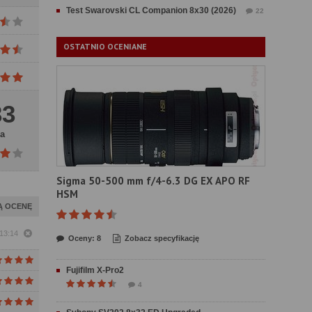
Test Swarovski CL Companion 8x30 (2026)
22
OSTATNIO OCENIANE
33
a
Sigma 50-500 mm f/4-6.3 DG EX APO RF
HSM
Ą OCENĘ
 13:14
Oceny: 8
Zobacz specyfikację
Fujifilm X-Pro2
4