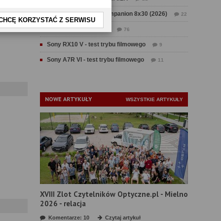
Test Swarovski CL Companion 8x30 (2026)
22
CHCĘ KORZYSTAĆ Z SERWISU
Test Fujifilm GFX 100 II
76
Sony RX10 V - test trybu filmowego
9
Sony A7R VI - test trybu filmowego
11
NOWE ARTYKUŁY
WSZYSTKIE ARTYKUŁY
XVIII Zlot Czytelników Optyczne.pl - Mielno
2026 - relacja
Komentarze: 10
Czytaj artykuł