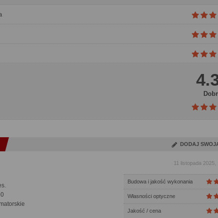
a
4.
Dobr
DODAJ SWOJ
11 listopada 2025,
Budowa i jakość wykonania
s.
50
Własności optyczne
matorskie
Jakość / cena