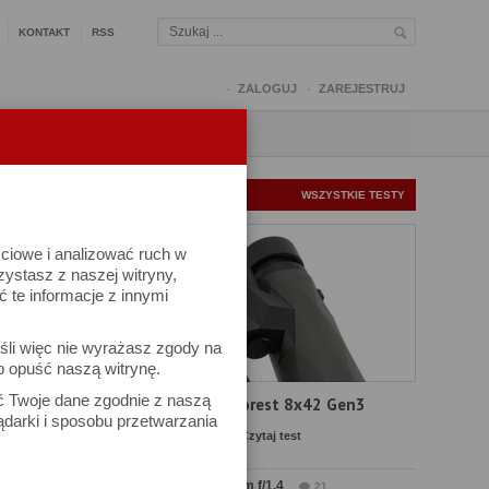
KONTAKT
RSS
ZALOGUJ
ZAREJESTRUJ
Q
FORUM
FOTOMISJE
NOWE TESTY
WSZYSTKIE TESTY
ściowe i analizować ruch w
rzystasz z naszej witryny,
te informacje z innymi
śli więc nie wyrażasz zgody na
b opuść naszą witrynę.
wów
ać Twoje dane zgodnie z naszą
Test Delta Optical Forest 8x42 Gen3
ądarki i sposobu przetwarzania
Komentarze: 22
Czytaj test
Test Sirui Aurora 35 mm f/1.4
21