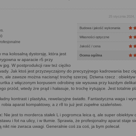
25 stycznia 2024,
Budowa i jakość wykonania
s.
00
Własności optyczne
rofesjonalne
Jakość / cena
ma kolosalną dystorsję, która jest
Ocena ogólna
rygowna w aparacie r5 przy
w jpg. W postprodukcji raw też ciężko
 wady. Jak ktoś jest przyzwyczajony do precyzyjnego kadrowania bez cięc
lem, ale zawsze można nacisnąć trochę szerzej. Dziwna rzecz : obiektyw
urtka z włączonym korpusem odrobinę sie wysuwa przy kazdym delik
ego przód, wtedy żre prąd i hałasuje, to trochę irytujące. Jest totalnie p
adny kontrast i plastyka, rewelacyjne światło. Fantastyczna waga i wym
 robia aparat kompaktowy, a z r8 to już jest zupełne szaleństwo.
e:
Nie jest to morderca stałek L i pogromca leica q, ale super obiektyw 
awu i fot na ulicy, i w tłumie. Sprawia, że profesjonalny aparat staje si
ą nikt nie zwraca uwagi. Generalnie coś za coś, ja bym polecał.