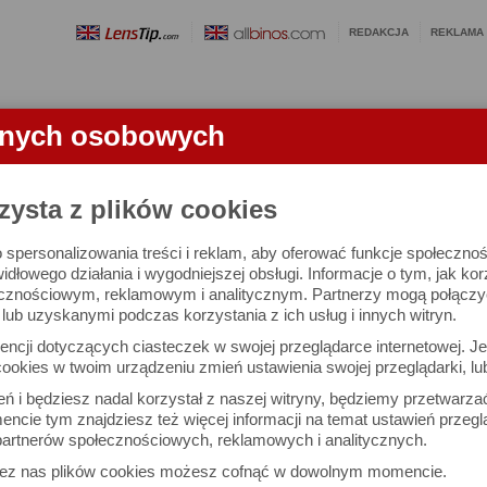
REDAKCJA
REKLAMA
anych osobowych
OBIEKTYWY
LORNETKI
SŁOWNICZEK
RANKINGI
FA
zysta z plików cookies
 spersonalizowania treści i reklam, aby oferować funkcje społeczno
e się 2318 obiektywów i 9905 ocen.
widłowego działania i wygodniejszej obsługi. Informacje o tym, jak ko
cznościowym, reklamowym i analitycznym. Partnerzy mogą połączyć 
ub uzyskanymi podczas korzystania z ich usług i innych witryn.
 interesujące Cię parametry
ncji dotyczących ciasteczek w swojej przeglądarce internetowej. Je
Możesz też zrobić
ookies w twoim urządzeniu zmień ustawienia swojej przeglądarki, lu
własne porównanie obiekty
ień i będziesz nadal korzystał z naszej witryny, będziemy przetwarz
ncie tym znajdziesz też więcej informacji na temat ustawień przegl
artnerów społecznościowych, reklamowych i analitycznych.
Porównaj obiektywy
zez nas plików cookies możesz cofnąć w dowolnym momencie.