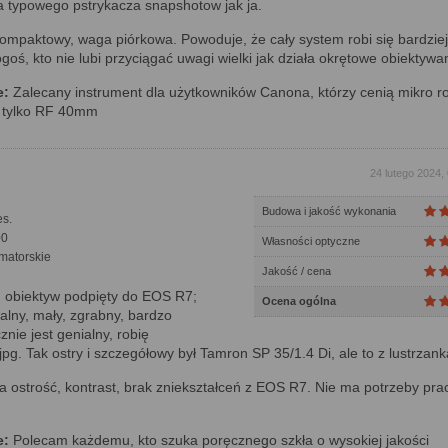
a typowego pstrykacza snapshotow jak ja.
mpaktowy, waga piórkowa. Powoduje, że cały system robi się bardziej
goś, kto nie lubi przyciągać uwagi wielki jak działa okrętowe obiektywa
e:
Zalecany instrument dla użytkowników Canona, którzy cenią mikro r
e tylko RF 40mm
24 lutego 2024,
Budowa i jakość wykonania
s.
00
Własności optyczne
matorskie
Jakość / cena
obiektyw podpięty do EOS R7;
Ocena ogólna
ialny, mały, zgrabny, bardzo
nie jest genialny, robię
pg. Tak ostry i szczegółowy był Tamron SP 35/1.4 Di, ale to z lustrzank
 ostrość, kontrast, brak zniekształceń z EOS R7. Nie ma potrzeby pr
e:
Polecam każdemu, kto szuka poręcznego szkła o wysokiej jakości