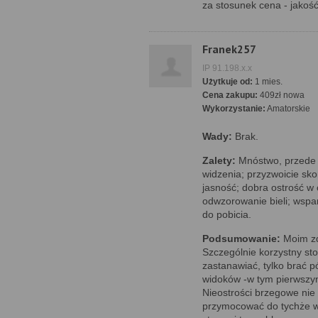
za stosunek cena - jakoś
Franek257
IP 91.198.x.x
Użytkuje od:
1 mies.
Cena zakupu:
409zł nowa
Wykorzystanie:
Amatorskie
Wady:
Brak.
Zalety:
Mnóstwo, przede 
widzenia; przyzwoicie sk
jasność; dobra ostrość w
odwzorowanie bieli; wspa
do pobicia.
Podsumowanie:
Moim zda
Szczególnie korzystny sto
zastanawiać, tylko brać p
widoków -w tym pierwszym
Nieostrości brzegowe nie
przymocować do tychże w