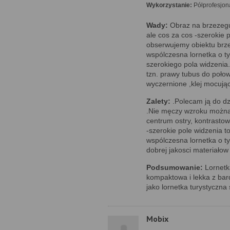
Wykorzystanie:
Półprofesjon
Wady:
Obraz na brzezegu 
ale cos za cos -szerokie p
obserwujemy obiektu brz
wspólczesna lornetka o t
szerokiego pola widzenia
tzn. prawy tubus do poło
wyczernione ,klej mocują
Zalety:
.Polecam ją do dzi
.Nie męczy wzroku można
centrum ostry, kontrastow
-szerokie pole widzenia t
wspólczesna lornetka o t
dobrej jakosci materiałow 
Podsumowanie:
Lornetk
kompaktowa i lekka z bar
jako lornetka turystyczna 
Mobix