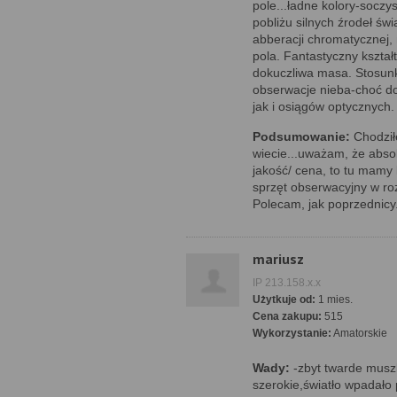
pole...ładne kolory-soczy
pobliżu silnych źrodeł św
abberacji chromatycznej,
pola. Fantastyczny kształ
dokuczliwa masa. Stosunk
obserwacje nieba-choć d
jak i osiągów optycznych.
Podsumowanie:
Chodziłe
wiecie...uważam, że absolu
jakość/ cena, to tu mamy 
sprzęt obserwacyjny w rozs
Polecam, jak poprzednicy
mariusz
IP 213.158.x.x
Użytkuje od:
1 mies.
Cena zakupu:
515
Wykorzystanie:
Amatorskie
Wady:
-zbyt twarde muszl
szerokie,światło wpadało 