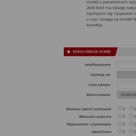
model z parametrami opty
Jeśli ktoś ma okazję naby
zachwycić się i kupować o
u nas. Uwaga na model Nik
lornetka.
DODAJ SWOJĄ OCENĘ
Imię/Pseudonim
Użytkuję od:
Cena zakupu:
Wykorzystanie:
0
Budowa i jakość wykonania
0
Własności optyczne
0
Wyposażenie i użytkowanie
0
Jakość/cena