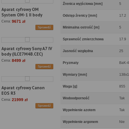
Źrenica wyjściowa [mm]
5
Aparat cyfrowy OM
System OM-1 II body
Odstęp źrenicy [mm]
17.2
9671 zł
Cena:
Minimalna ostrość [m]
5
Sprawdź
Sprawność zmierzchowa
17.9
Aparat cyfrowy Sony A7 IV
Jasność względna
25
body (ILCE7M4B.CEC)
8499 zł
Cena:
Pryzmaty
BaK-4
Sprawdź
Wymiary [mm]
138x
Waga [g]
855
Aparat cyfrowy Canon
EOS R3
Wodoodporność
Tak
21999 zł
Cena:
Sprawdź
Wypełnienie azotem
Tak
Wypełnienie argonem
Nie