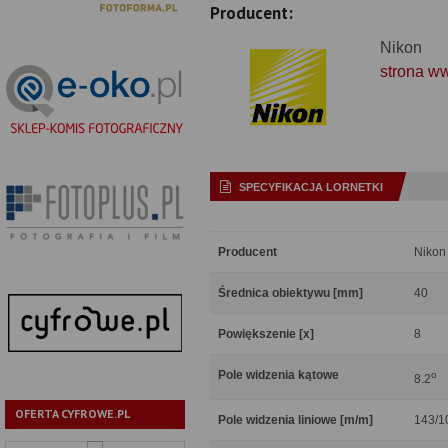
Producent:
Nikon
strona w
SPECYFIKACJA LORNETKI
Producent
Nikon
Średnica obiektywu [mm]
40
Powiększenie [x]
8
Pole widzenia kątowe
o
8.2
OFERTA CYFROWE.PL
Pole widzenia liniowe [m/m]
143/1