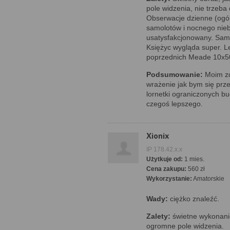
pole widzenia, nie trzeb
Obserwacje dzienne (ogól
samolotów i nocnego nieb
usatysfakcjonowany. Samo
Księżyc wygląda super. L
poprzednich Meade 10x50 
Podsumowanie:
Moim zd
wrażenie jak bym się prz
lornetki ograniczonych b
czegoś lepszego.
Xionix
IP 178.42.x.x
Użytkuje od:
1 mies.
Cena zakupu:
560 zł
Wykorzystanie:
Amatorskie
Wady:
ciężko znaleźć.
Zalety:
świetne wykonanie
ogromne pole widzenia.