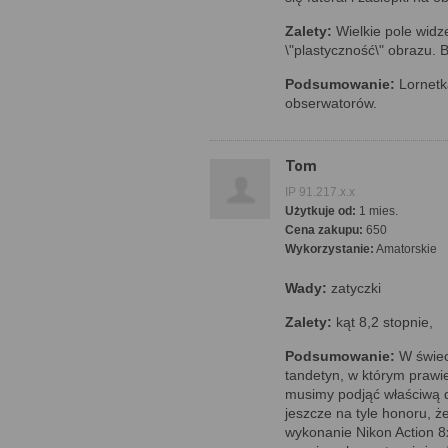
Zalety:
Wielkie pole widz
\"plastyczność\" obrazu. 
Podsumowanie:
Lornetk
obserwatorów.
Tom
IP 91.217.x.x
Użytkuje od:
1 mies.
Cena zakupu:
650
Wykorzystanie:
Amatorskie
Wady:
zatyczki
Zalety:
kąt 8,2 stopnie,
Podsumowanie:
W świec
tandetyn, w którym prawi
musimy podjąć właściwą 
jeszcze na tyle honoru, ż
wykonanie Nikon Action 8