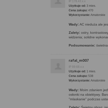
IP 178.43.x.x
Użytkuje od:
3 mies.
Cena zakupu:
470
Wykorzystanie:
Amatorskie
Wady:
AC nieduża ale jes
Zalety:
ostry, kontrastow
widzenia; solidne wykona
Podsumowanie:
świetna
rafal_m007
IP 89.68.x.x
Użytkuje od:
1 mies.
Cena zakupu:
538
Wykorzystanie:
Amatorskie
Wady:
Moim zdaniem jedy
osłonki na obiektywy. Bar
"mlaskanie" podczas ustaw
Zalety:
Świetny obraz, jas