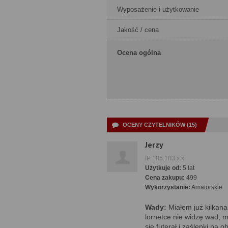
Wyposażenie i użytkowanie
Jakość / cena
Ocena ogólna
OCENY CZYTELNIKÓW (15)
Jerzy
IP 185.103.x.x
Użytkuje od:
5 lat
Cena zakupu:
499
Wykorzystanie:
Amatorskie
Wady:
Miałem już kilkanaś
lornetce nie widzę wad, 
się futerał i zaślepki na o