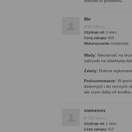
stanowi to problemu.
fibi
IP 89.200.x.x
Użytkuje od:
3 mies.
Cena zakupu:
409
Wykorzystanie:
Amatorskie
Wady:
Nieostrość na brz
zakrywki na obiektywy-łat
Zalety:
Dobrze wykonana, 
Podsumowanie:
W porówn
dziennych i do nocnych ob
ale czym dalej od środka 
siamensis
IP 195.116.x.x
Użytkuje od:
1 mies.
Cena zakupu:
415