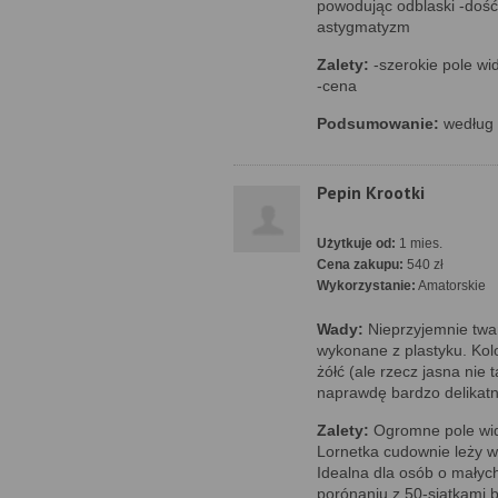
powodując odblaski -dość
astygmatyzm
Zalety:
-szerokie pole wi
-cena
Podsumowanie:
według 
Pepin Krootki
Użytkuje od:
1 mies.
Cena zakupu:
540 zł
Wykorzystanie:
Amatorskie
Wady:
Nieprzyjemnie twa
wykonane z plastyku. Kol
żółć (ale rzecz jasna nie t
naprawdę bardzo delikatn
Zalety:
Ogromne pole widz
Lornetka cudownie leży w 
Idealna dla osób o małyc
porónaniu z 50-siątkami 