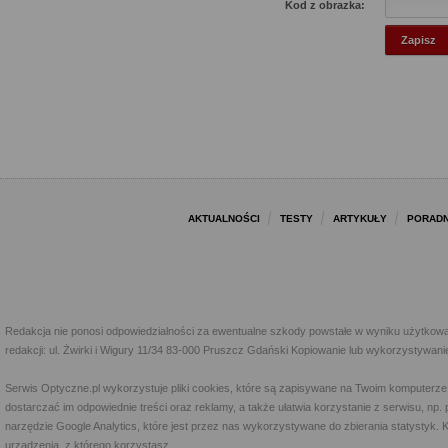
Kod z obrazka:
AKTUALNOŚCI
TESTY
ARTYKUŁY
PORADN
Redakcja nie ponosi odpowiedzialności za ewentualne szkody powstałe w wyniku użytkowa
redakcji: ul. Żwirki i Wigury 11/34 83-000 Pruszcz Gdański Kopiowanie lub wykorzystywan
Serwis Optyczne.pl wykorzystuje pliki cookies, które są zapisywane na Twoim komputerze
dostarczać im odpowiednie treści oraz reklamy, a także ułatwia korzystanie z serwisu, 
narzędzie Google Analytics, które jest przez nas wykorzystywane do zbierania statystyk. 
urządzenia, z którego korzystasz.