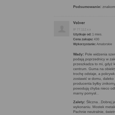
Podsumowanie:
znakomi
Volver
IP 77.112.x.x
Użytkuje od:
1 mies.
Cena zakupu:
430
Wykorzystanie:
Amatorskie
Wady:
Pole widzenia szer
podają poprzednicy w zak
przeszkadza to mi, gdyż 
centrum. Guma na obiekty
trochę odstaje, a pokrywk
zostawić w domu, daleko 
producenta byłby znikomy
powodują chyba nieco odb
marny pomysł...
Zalety:
Śliczna...Dobrej 
wykonaniu. Mostek metalow
Pachnie neutralnie, świe