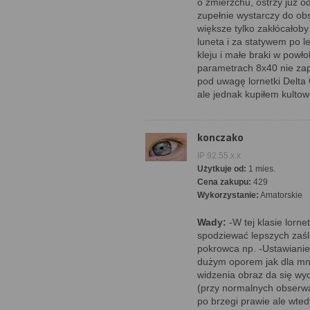
o zmierzchu, ostrzy już o
zupełnie wystarczy do obs
większe tylko zakłócałoby
luneta i za statywem po l
kleju i małe braki w powł
parametrach 8x40 nie zap
pod uwagę lornetki Delta
ale jednak kupiłem kulto
konczako
IP 92.55.x.x
Użytkuje od:
1 mies.
Cena zakupu:
429
Wykorzystanie:
Amatorskie
Wady:
-W tej klasie lorne
spodziewać lepszych zaśle
pokrowca np. -Ustawianie 
dużym oporem jak dla mni
widzenia obraz da się wyo
(przy normalnych obserwac
po brzegi prawie ale wted