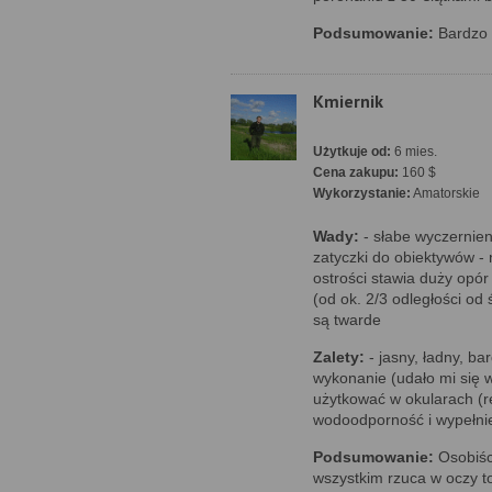
Podsumowanie:
Bardzo d
Kmiernik
Użytkuje od:
6 mies.
Cena zakupu:
160 $
Wykorzystanie:
Amatorskie
Wady:
- słabe wyczernien
zatyczki do obiektywów - 
ostrości stawia duży opór
(od ok. 2/3 odległości od
są twarde
Zalety:
- jasny, ładny, ba
wykonanie (udało mi się w
użytkować w okularach (r
wodoodporność i wypełni
Podsumowanie:
Osobiści
wszystkim rzuca w oczy to