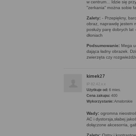
w centrum... Idzie się pr
"zerkania" można sobie fa
Zalety:
- Przepiękny, bard
obraz, naprawdę jestem m
posłuży parę dobrych lat 
dłoniach
Podsumowanie:
Mega ud
dająca ładny obrazek. Dz
zwierzęta czy rozgwieżdż
kimek27
IP 82.42.x.x
Użytkuje od:
6 mies.
Cena zakupu:
400
Wykorzystanie:
Amatorskie
Wady:
ogromna nieostro
AC i dystorsja,słabej jak
dołączone akcesorria, ga
Zalety:
Ostry i kontrastow