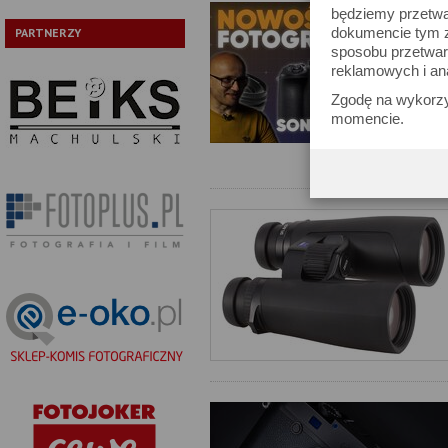
będziemy przetwa
dokumencie tym zn
PARTNERZY
sposobu przetwar
reklamowych i an
Zgodę na wykorzy
momencie.
Test trybu filmowego Sony RX10
XVIII Zlot Czytelników Optyczne.p
relacja