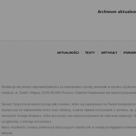
Archiwum aktualnoś
AKTUALNOŚCI
TESTY
ARTYKUŁY
PORADN
Redakcja nie ponosi odpowiedzialności za ewentualne szkody powstałe w wyniku użytkowa
redakcji: ul. Żwirki i Wigury 11/34 83-000 Pruszcz Gdański Kopiowanie lub wykorzystywan
Serwis Optyczne.pl wykorzystuje pliki cookies, które są zapisywane na Twoim komputerze
dostarczać im odpowiednie treści oraz reklamy, a także ułatwia korzystanie z serwisu, 
narzędzie Google Analytics, które jest przez nas wykorzystywane do zbierania statystyk. 
urządzenia, z którego korzystasz.
Masz możliwość zmiany preferencji dotyczących ciasteczek w swojej przeglądarce internet
witrynę.