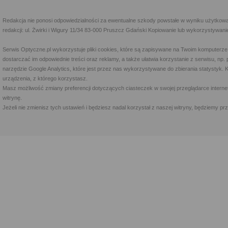
Redakcja nie ponosi odpowiedzialności za ewentualne szkody powstałe w wyniku użytkowa
redakcji: ul. Żwirki i Wigury 11/34 83-000 Pruszcz Gdański Kopiowanie lub wykorzystywan
Serwis Optyczne.pl wykorzystuje pliki cookies, które są zapisywane na Twoim komputerze
dostarczać im odpowiednie treści oraz reklamy, a także ułatwia korzystanie z serwisu, 
narzędzie Google Analytics, które jest przez nas wykorzystywane do zbierania statystyk. 
urządzenia, z którego korzystasz.
Masz możliwość zmiany preferencji dotyczących ciasteczek w swojej przeglądarce internet
witrynę.
Jeżeli nie zmienisz tych ustawień i będziesz nadal korzystał z naszej witryny, będziemy 