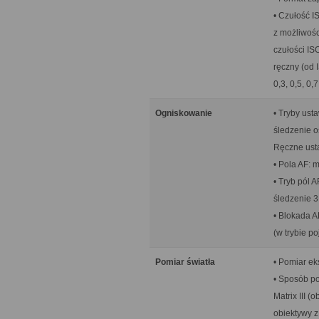
• Czułość I
z możliwośc
czułości IS
ręczny (od 
0,3, 0,5, 0
Ogniskowanie
• Tryby ust
śledzenie o
Ręczne usta
• Pola AF: 
• Tryb pól 
śledzenie 3
• Blokada A
(w trybie p
Pomiar światła
• Pomiar ek
• Sposób po
Matrix III (
obiektywy z