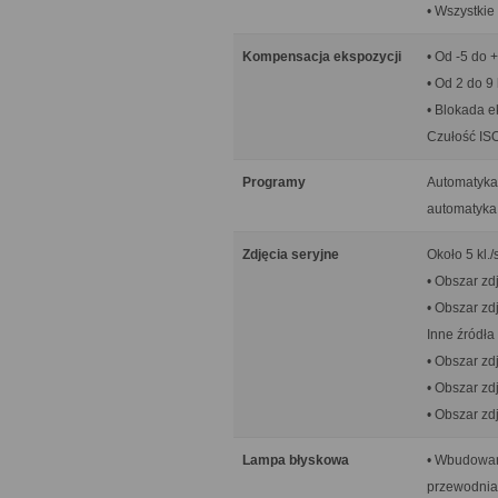
• Wszystkie
Kompensacja ekspozycji
• Od -5 do 
• Od 2 do 9 
• Blokada e
Czułość ISO
Programy
Automatyka 
automatyka 
Zdjęcia seryjne
Około 5 kl.
• Obszar zdj
• Obszar zdj
Inne źródła 
• Obszar zdj
• Obszar zdj
• Obszar zdj
Lampa błyskowa
• Wbudowan
przewodnia 