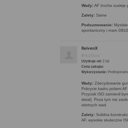
Wady:
AF troche szaleje 
Zalety:
Same
Podsumowanie:
Myslale
spontaniczny i mam D810.
ReivenX
IP 5.173.x.x
Użytkuje od:
2 lat
Cena zakupu:
Wykorzystanie:
Profesjonaln
Wady:
Zdecydowanie gumy
Pokrycie kadru polami AF
Przycisk ISO zamienił by
detal). Poza tym nie zao
istotnych wad.
Zalety:
Solidna konstrukc
AF, wysokie skuteczne IS