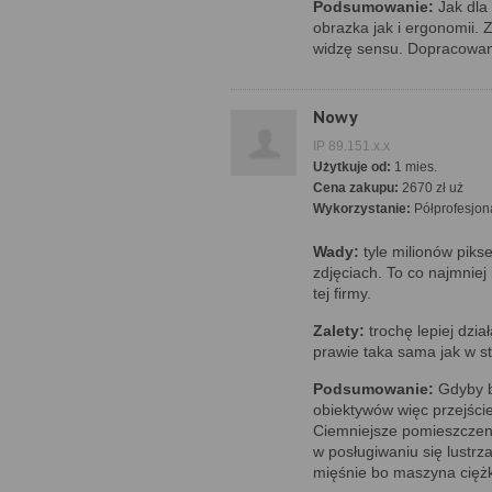
Podsumowanie:
Jak dla
obrazka jak i ergonomii.
widzę sensu. Dopracowan
Nowy
IP 89.151.x.x
Użytkuje od:
1 mies.
Cena zakupu:
2670 zł uż
Wykorzystanie:
Półprofesjon
Wady:
tyle milionów pikse
zdjęciach. To co najmniej
tej firmy.
Zalety:
trochę lepiej dzia
prawie taka sama jak w st
Podsumowanie:
Gdyby b
obiektywów więc przejście 
Ciemniejsze pomieszczen
w posługiwaniu się lustrz
mięśnie bo maszyna ciężk