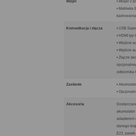
Wizjer
• Wizjer z
• Matówka B
kadrowania
Komunikacja i złącza
• USB Supe
• HDMI typ 
• Wejście a
• Wyjście a
• Złącze ak
opcjonalne
odbiornika
Zasilanie
• Akumulat
• Opcjonaln
Akcesoria
Dostarczan
akumulator
adapterem d
danego kraj
E22, pasek