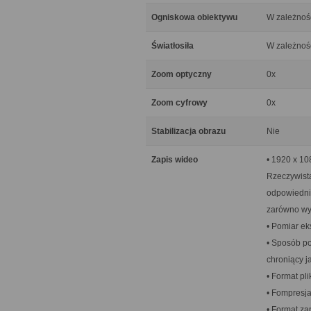
Ogniskowa obiektywu
W zależnoś
Światłosiła
W zależnoś
Zoom optyczny
0x
Zoom cyfrowy
0x
Stabilizacja obrazu
Nie
Zapis wideo
• 1920 x 10
Rzeczywista
odpowiednio
zarówno wys
• Pomiar ek
• Sposób po
chroniący j
• Format pl
• Fompresj
• Format za