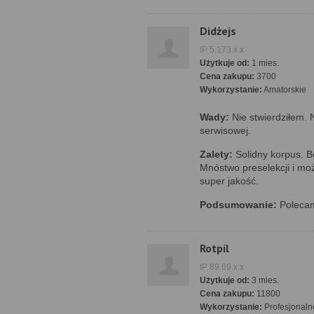
Didżejs
IP 5.173.x.x
Użytkuje od:
1 mies.
Cena zakupu:
3700
Wykorzystanie:
Amatorskie
Wady:
Nie stwierdziłem. 
serwisowej.
Zalety:
Solidny korpus. B
Mnóstwo preselekcji i moż
super jakość.
Podsumowanie:
Polecam
Rotpil
IP 89.69.x.x
Użytkuje od:
3 mies.
Cena zakupu:
11800
Wykorzystanie:
Profesjonaln