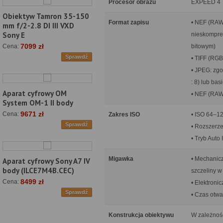
Procesor obrazu
EXPEED 4
Obiektyw Tamron 35-150
Format zapisu
• NEF (RAW)
mm f/2-2.8 DI III VXD
Sony E
nieskompre
7099 zł
bitowym)
Cena:
Sprawdź
• TIFF (RGB
• JPEG: zgo
: 8) lub bas
Aparat cyfrowy OM
• NEF (RAW
System OM-1 II body
9671 zł
Cena:
Zakres ISO
• ISO 64–12
Sprawdź
• Rozszerze
• Tryb Auto
Migawka
• Mechanic
Aparat cyfrowy Sony A7 IV
body (ILCE7M4B.CEC)
szczeliny w
8499 zł
Cena:
• Elektroni
Sprawdź
• Czas otwa
Konstrukcja obiektywu
W zależnoś