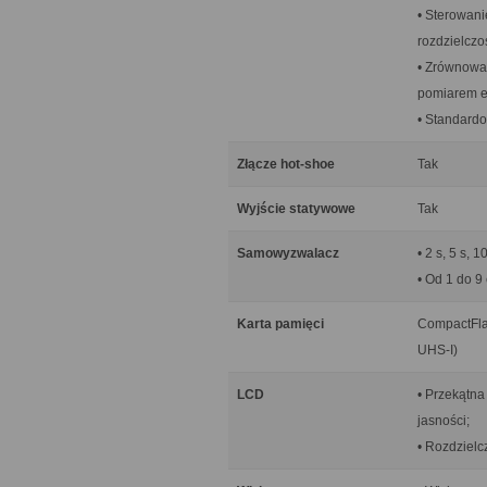
• Sterowani
rozdzielczo
• Zrównowa
pomiarem e
• Standard
Złącze hot-shoe
Tak
Wyjście statywowe
Tak
Samowyzwalacz
• 2 s, 5 s, 1
• Od 1 do 9 
Karta pamięci
CompactFla
UHS-I)
LCD
• Przekątna
jasności;
• Rozdziel