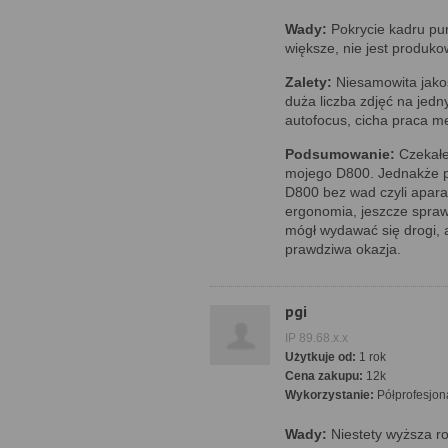
Wady:
Pokrycie kadru pu
większe, nie jest produko
Zalety:
Niesamowita jako
duża liczba zdjęć na jed
autofocus, cicha praca 
Podsumowanie:
Czekałe
mojego D800. Jednakże po
D800 bez wad czyli aparat
ergonomia, jeszcze sprawn
mógł wydawać się drogi, a
prawdziwa okazja.
pgi
IP 89.68.x.x
Użytkuje od:
1 rok
Cena zakupu:
12k
Wykorzystanie:
Półprofesjon
Wady:
Niestety wyższa ro