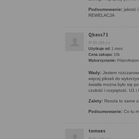
Podsumowanie:
jakość i
REWELACJA
Qbass71
IP 89.186.x.x
Użytkuje od:
1 mies.
Cena zakupu:
10k
Wykorzystanie:
Półprofesjon
Wady:
Jestem rozczarow
więcej pikseli do wykorzys
światła można było się po
czułość i rozpiętość. U1 i
Zalety:
Reszta to same za
Podsumowanie:
Co tu m
tomxes