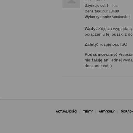
IP 31.134.x.x
Użytkuje od:
1 mies.
Cena zakupu:
13400
Wykorzystanie:
Amatorskie
Wady:
Zdjęcia wyglądają 
połączeniu tej puszki z d
Zalety:
rozpiętość ISO
Podsumowanie:
Przesia
nie żałuję ani jednej wyd
doskonałość :)
AKTUALNOŚCI
TESTY
ARTYKUŁY
PORADN