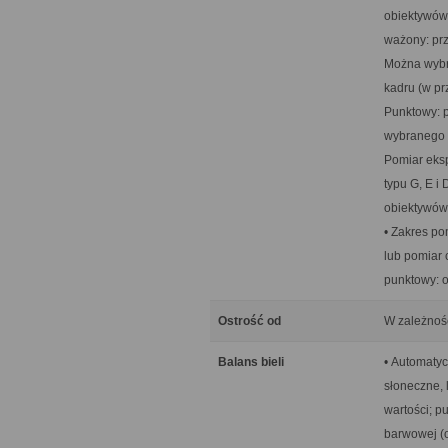
obiektywów 
ważony: pr
Można wybra
kadru (w pr
Punktowy: p
wybranego p
Pomiar eksp
typu G, E i
obiektywów
• Zakres po
lub pomiar 
punktowy: 
Ostrość od
W zależnośc
Balans bieli
• Automatyc
słoneczne,
wartości; p
barwowej (