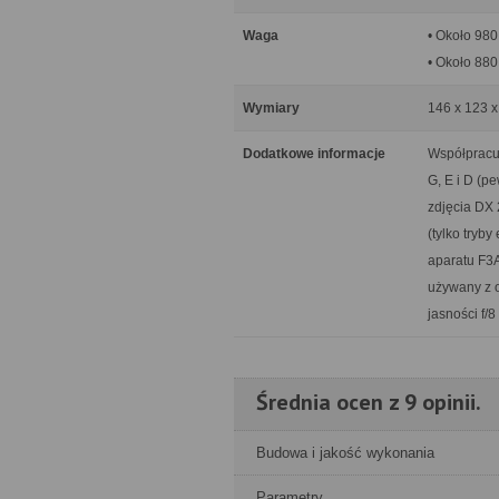
Waga
• Około 980
• Około 880
Wymiary
146 x 123 
Dodatkowe informacje
Współpracu
G, E i D (p
zdjęcia DX 
(tylko tryb
aparatu F3A
używany z o
jasności f/8
Średnia ocen z 9 opinii.
Budowa i jakość wykonania
Parametry