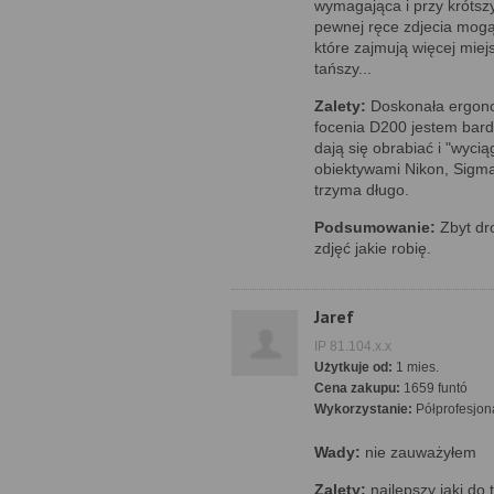
wymagająca i przy krótsz
pewnej ręce zdjecia mogą 
które zajmują więcej mie
tańszy...
Zalety:
Doskonała ergono
focenia D200 jestem bard
dają się obrabiać i "wyc
obiektywami Nikon, Sigma
trzyma długo.
Podsumowanie:
Zbyt dro
zdjęć jakie robię.
Jaref
IP 81.104.x.x
Użytkuje od:
1 mies.
Cena zakupu:
1659 funtó
Wykorzystanie:
Półprofesjon
Wady:
nie zauważyłem
Zalety:
najlepszy jaki do