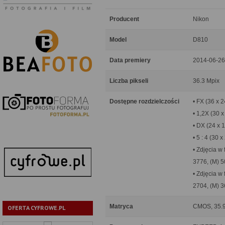
Producent
Nikon
Model
D810
Data premiery
2014-06-26
Liczba pikseli
36.3 Mpix
Dostępne rozdzielczości
• FX (36 x 
• 1,2X (30 
• DX (24 x 
• 5 : 4 (30 
• Zdjęcia w
3776, (M) 5
• Zdjęcia w
2704, (M) 3
Matryca
CMOS, 35.9
OFERTA CYFROWE.PL