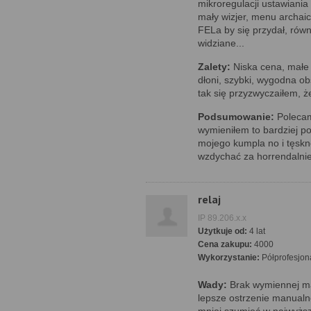
mikroregulacji ustawiania
mały wizjer, menu archai
FELa by się przydał, równ
widziane...
Zalety:
Niska cena, małe 
dłoni, szybki, wygodna ob
tak się przyzwyczaiłem, 
Podsumowanie:
Polecam
wymieniłem to bardziej 
mojego kumpla no i tęskn
wzdychać za horrendalnie 
relaj
IP 89.206.x.x
Użytkuje od:
4 lat
Cena zakupu:
4000
Wykorzystanie:
Półprofesjon
Wady:
Brak wymiennej ma
lepsze ostrzenie manualn