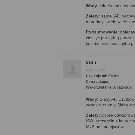
Wady:
jak dla mnie nie z
Zalety:
same ,AF, budow
materiały i wiele wiele inn
Podsumowanie:
polecam
cieszyć porządną puszka j
koledze niżej się chyba p
Stan
IP 83.22.x.x
Użytkuje od:
3 mies.
Cena zakupu:
Wykorzystanie:
Amatorskie
Wady:
Słaby AF, Użytkow
wysokie szumu, Słaba er
Zalety:
Dobre odwzorowani
ISO, szczególnie kolor ci
M42 bez przejściówki.