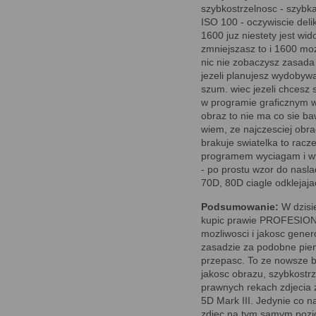
szybkostrzelnosc - szybk
ISO 100 - oczywiscie deli
1600 juz niestety jest wido
zmniejszasz to i 1600 mo
nic nie zobaczysz zasada 
jezeli planujesz wydobywac
szum. wiec jezeli chcesz s
w programie graficznym wy
obraz to nie ma co sie ba
wiem, ze najczesciej obra
brakuje swiatelka to racz
programem wyciagam i wted
- po prostu wzor do nasla
70D, 80D ciagle odklejaja
Podsumowanie:
W dzisi
kupic prawie PROFESIONAL
mozliwosci i jakosc gener
zasadzie za podobne pien
przepasc. To ze nowsze b
jakosc obrazu, szybkostr
prawnych rekach zdjecia 
5D Mark III. Jedynie co
zdjec na tym samym poziom