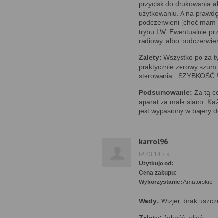
przycisk do drukowania a
użytkowaniu. A na prawdę 
podczerwieni (choć mam 
trybu LW. Ewentualnie prz
radiowy, albo podczerwieni
Zalety:
Wszystko po za ty
praktycznie zerowy szum p
sterowania.. SZYBKOŚĆ ! 
Podsumowanie:
Za tą ce
aparat za małe siano. Każ
jest wypasiony w bajer
karrol96
IP 83.14.x.x
Użytkuje od:
Cena zakupu:
Wykorzystanie:
Amatorskie
Wady:
Wizjer, brak uszcz
Zalety:
Jakość zdjęć.