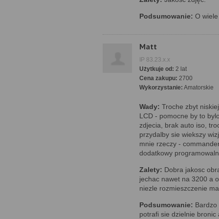
Podsumowanie:
O wiele 
Matt
IP 83.23.x.x
Użytkuje od:
2 lat
Cena zakupu:
2700
Wykorzystanie:
Amatorskie
Wady:
Troche zbyt niskiej
LCD - pomocne by to bylo
zdjecia, brak auto iso, tro
przydalby sie wiekszy wizj
mnie rzeczy - commander 
dodatkowy programowalny
Zalety:
Dobra jakosc obra
jechac nawet na 3200 a o
niezle rozmieszczenie ma
Podsumowanie:
Bardzo d
potrafi sie dzielnie bron