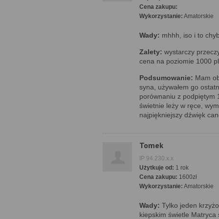
Cena zakupu:
Wykorzystanie:
Amatorskie
Wady:
mhhh, iso i to chy
Zalety:
wystarczy przecz
cena na poziomie 1000 pl
Podsumowanie:
Mam obe
syna, używałem go ostatni
porównaniu z podpiętym 17
świetnie leży w ręce, wym
najpiękniejszy dźwięk ca
Tomek
IP 94.230.x.x
Użytkuje od:
1 rok
Cena zakupu:
1600zł
Wykorzystanie:
Amatorskie
Wady:
Tylko jeden krzyżo
kiepskim świetle Matryca 