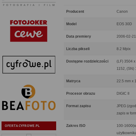
Producent
Canon
Model
EOS 30D
Data premiery
2006-02-21
Liczba pikseli
8.2 Mpix
Dostępne rozdzielczości
(LF) 3504 x
1152, (SN)
Matryca
22.5 mm x 
Procesor obrazu
DIGIC II
Format zapisu
JPEG (zgodn
zapis w for
OFERTA CYFROWE.PL
Zakres ISO
100-1600(w
użytkownik