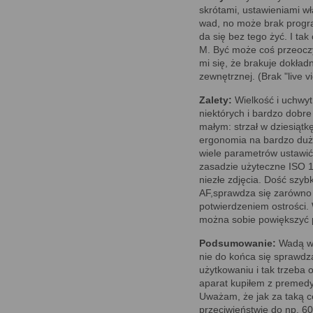
skrótami, ustawieniami w
wad, no może brak progr
da się bez tego żyć. I ta
M. Być może coś przeocz
mi się, że brakuje dokład
zewnętrznej. (Brak "live 
Zalety:
Wielkość i uchwyt.
niektórych i bardzo dobr
małym: strzał w dziesiątk
ergonomia na bardzo duży
wiele parametrów ustawić
zasadzie użyteczne ISO 1
niezłe zdjęcia. Dość szyb
AF,sprawdza się zarówno 
potwierdzeniem ostrości.
można sobie powiększyć 
Podsumowanie:
Wadą w 
nie do końca się sprawdz
użytkowaniu i tak trzeba 
aparat kupiłem z premedy
Uważam, że jak za taką ce
przeciwieństwie do np. 6