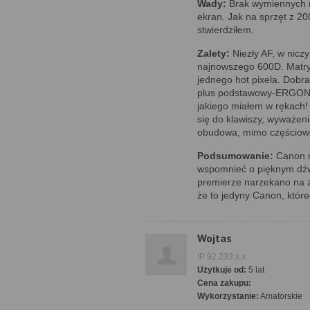
Wady:
Brak wymiennych m
ekran. Jak na sprzęt z 20
stwierdziłem.
Zalety:
Niezły AF, w nicz
najnowszego 600D. Matryc
jednego hot pixela. Dobra
plus podstawowy-ERGONO
jakiego miałem w rękach!
się do klawiszy, wyważen
obudowa, mimo częścioweg
Podsumowanie:
Canon na
wspomnieć o pięknym dźwi
premierze narzekano na z
że to jedyny Canon, które
Wojtas
IP 92.233.x.x
Użytkuje od:
5 lat
Cena zakupu:
Wykorzystanie:
Amatorskie