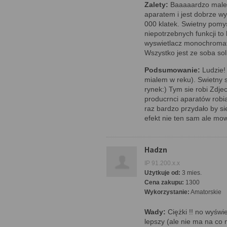
Zalety:
Baaaaardzo male s
aparatem i jest dobrze 
000 klatek. Swietny pomys
niepotrzebnych funkcji to
wyswietlacz monochromaty
Wszystko jest ze soba sol
Podsumowanie:
Ludzie! 
mialem w reku). Swietny 
rynek:) Tym sie robi Zdjec
producrnci aparatów robi
raz bardzo przydało by s
efekt nie ten sam ale mow
Hadzn
IP 91.200.x.x
Użytkuje od:
3 mies.
Cena zakupu:
1300
Wykorzystanie:
Amatorskie
Wady:
Ciężki !! no wyświe
lepszy (ale nie ma na co