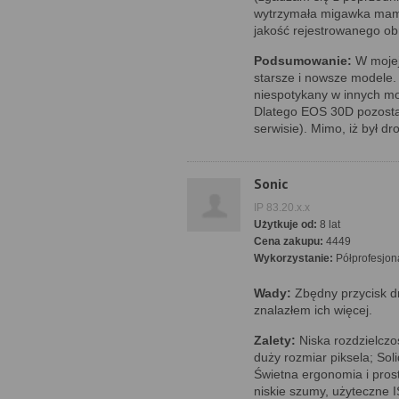
wytrzymała migawka mam j
jakość rejestrowanego ob
Podsumowanie:
W mojej
starsze i nowsze modele.
niespotykany w innych mo
Dlatego EOS 30D pozostan
serwisie). Mimo, iż był dro
Sonic
IP 83.20.x.x
Użytkuje od:
8 lat
Cena zakupu:
4449
Wykorzystanie:
Półprofesjon
Wady:
Zbędny przycisk d
znalazłem ich więcej.
Zalety:
Niska rozdzielczoś
duży rozmiar piksela; Sol
Świetna ergonomia i pros
niskie szumy, użyteczne