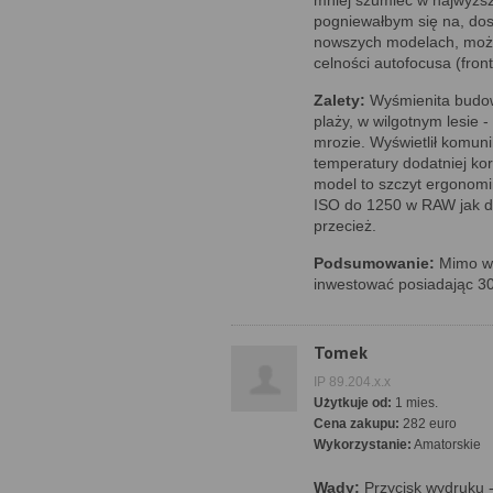
mniej szumieć w najwyższ
pogniewałbym się na, dos
nowszych modelach, moż
celności autofocusa (front
Zalety:
Wyśmienita budow
plaży, w wilgotnym lesie 
mrozie. Wyświetlił komun
temperatury dodatniej ko
model to szczyt ergonomi
ISO do 1250 w RAW jak dl
przecież.
Podsumowanie:
Mimo wi
inwestować posiadając 30
Tomek
IP 89.204.x.x
Użytkuje od:
1 mies.
Cena zakupu:
282 euro
Wykorzystanie:
Amatorskie
Wady:
Przycisk wydruku 