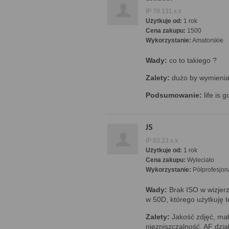
IP 78.131.x.x
Użytkuje od:
1 rok
Cena zakupu:
1500
Wykorzystanie:
Amatorskie
Wady:
co to takiego ?
Zalety:
dużo by wymieni
Podsumowanie:
life is 
JS
IP 83.23.x.x
Użytkuje od:
1 rok
Cena zakupu:
Wyleciało
Wykorzystanie:
Półprofesjon
Wady:
Brak ISO w wizjerz
w 50D, którego użytkuję t
Zalety:
Jakość zdjęć, mał
niezniszczalność, AF dzi