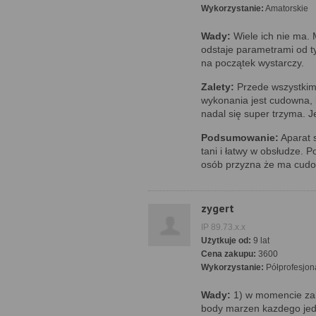
Wykorzystanie:
Amatorskie
Wady:
Wiele ich nie ma. 
odstaje parametrami od t
na początek wystarczy.
Zalety:
Przede wszystkim
wykonania jest cudowna, 
nadal się super trzyma. Jes
Podsumowanie:
Aparat s
tani i łatwy w obsłudze. P
osób przyzna że ma cudo
zygert
IP 89.73.x.x
Użytkuje od:
9 lat
Cena zakupu:
3600
Wykorzystanie:
Półprofesjon
Wady:
1) w momencie zak
body marzen kazdego jed