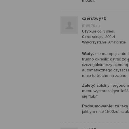
modeli.
czerstwy70
IP 89.76.x.x
Użytkuje od:
3 mies.
Cena zakupu:
800 zł
Wykorzystanie:
Amatorskie
Wady:
nie ma opcji auto 
trudno określić ostrść zd
szczególnie przy ujemnej 
automatycznego czyszcze
mnie to trochę na zapas.
Zalety:
solidny i ergonomi
menu,wystarczająca ilość
się "lubi"
Podsumowanie:
za taką
jakbym miał 1500zet sz