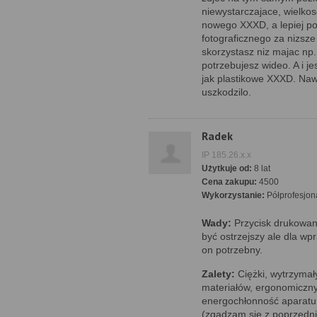
niewystarczajace, wielko
nowego XXXD, a lepiej p
fotograficznego za nizsze
skorzystasz niz majac np
potrzebujesz wideo. A i j
jak plastikowe XXXD. Nawe
uszkodzilo.
Radek
IP 185.26.x.x
Użytkuje od:
8 lat
Cena zakupu:
4500
Wykorzystanie:
Półprofesjon
Wady:
Przycisk drukowan
być ostrzejszy ale dla wp
on potrzebny.
Zalety:
Ciężki, wytrzymały
materiałów, ergonomiczny
energochłonność aparatu,
(zgadzam się z poprzednik