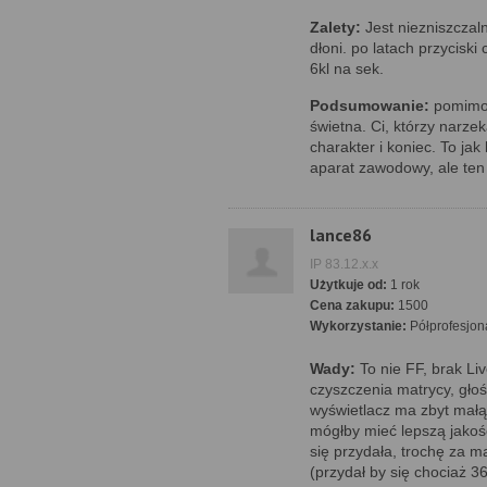
Zalety:
Jest niezniszczaln
dłoni. po latach przyciski
6kl na sek.
Podsumowanie:
pomimo 
świetna. Ci, którzy narze
charakter i koniec. To jak
aparat zawodowy, ale ten 
lance86
IP 83.12.x.x
Użytkuje od:
1 rok
Cena zakupu:
1500
Wykorzystanie:
Półprofesjon
Wady:
To nie FF, brak Li
czyszczenia matrycy, głoś
wyświetlacz ma zbyt małą 
mógłby mieć lepszą jakość
się przydała, trochę za 
(przydał by się chociaż 36