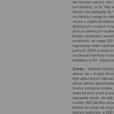
ale cenowo rowniez wiec
tym bardziej, ze te "niby
mocno nie odbiegaly np. 
ma lepszy z uwagi na wie
chodzi o szybkostrzelnos
dzisiejszych czasach oczy
jeszcze wiekszych mozliw
bardzo uzyteczny i wystar
zazdroscic, ze majac ISO 
nagrywania wideo (jednak 
pokrycie 100% w wizjerze 
mozliwosci wymiany matow
dostepne w 5D - tutaj trz
Zalety:
- wielkosc matryc
wiecej, ale z drugiej stro
byle wykonanych zdjeciac
jakosc obrazu jest powala
(kolory, przejscia tonaln
wiekszej ilosci pixeli p
naprawde niezle, ale dal
modelu 30D jak ktos chce 
bedzie do czego sie przy
dobrym wyborem, a 60D i