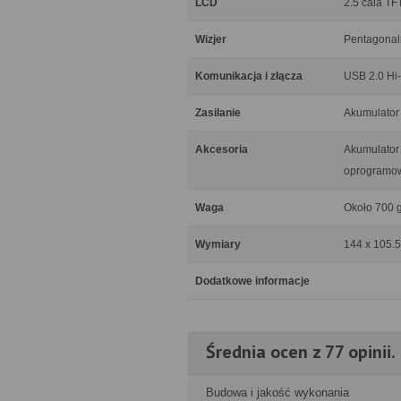
LCD
2.5 cala TF
Wizjer
Pentagonaln
Komunikacja i złącza
USB 2.0 Hi-
Zasilanie
Akumulator
Akcesoria
Akumulator 
oprogramowa
Waga
Około 700 
Wymiary
144 x 105.
Dodatkowe informacje
Średnia ocen z 77 opinii.
Budowa i jakość wykonania