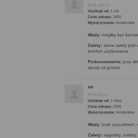
IP 86.168.x.x
Użytkuje od:
1 rok
Cena zakupu:
1800
Wykorzystanie:
Amatorskie
Wady:
mógłby być bardzie
Zalety:
same zalety jeśli 
komfort użytkowania,
Podsumowanie:
przy akt
sprzęt za grosze
on
IP 83.26.x.x
Użytkuje od:
1 mies.
Cena zakupu:
2500
Wykorzystanie:
Amatorskie
Wady:
brak uszczelnień, 
Zalety:
wygodny, solidny,