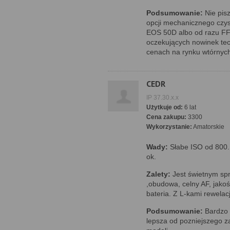
Podsumowanie:
Nie pisz
opcji mechanicznego czys
EOS 50D albo od razu FF)
oczekujących nowinek tec
cenach na rynku wtórnych
CEDR
IP 37.30.x.x
Użytkuje od:
6 lat
Cena zakupu:
3300
Wykorzystanie:
Amatorskie
Wady:
Słabe ISO od 800..
ok.
Zalety:
Jest świetnym sp
,obudowa, celny AF, jakoś
bateria. Z L-kami rewelac
Podsumowanie:
Bardzo d
lepsza od pozniejszego za