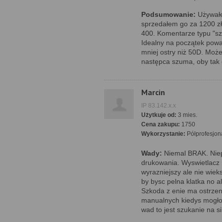
Podsumowanie:
Używałe
sprzedałem go za 1200 zł,
400. Komentarze typu "sz
Idealny na początek poważ
mniej ostry niż 50D. Moż
następca szuma, oby tak 
Marcin
IP 83.142.x.x
Użytkuje od:
3 mies.
Cena zakupu:
1750
Wykorzystanie:
Półprofesjon
Wady:
Niemal BRAK. Niep
drukowania. Wyswietlacz
wyrazniejszy ale nie wiek
by bysc pelna klatka no al
Szkoda z enie ma ostrze
manualnych kiedys mogłob
wad to jest szukanie na si