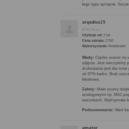
tego typu sprzęcie. Szcz
arqadius25
IP 83.18.x.x
Użytkuje od:
2 lat
Cena zakupu:
2700
Wykorzystanie:
Amatorskie
Wady:
Ciężko ocenić na w
zdjęcia. Jest nieczytelny 
drukowania jest dla mnie
ok 97% kadru. Brak uszc
błyskowa.
Zalety:
Małe szumy dzięk
analogowymi np. M42 pop
warunkach. Wytrzymała ba
Podsumowanie:
Wart każ
amator