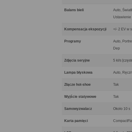
Balans bieli
Auto, Świat
Ustawienie 
Kompensacja ekspozycji
+/- 2 EV w 
Programy
Auto, Portre
Dep
Zdjęcia seryjne
5 kl/s [czę
Lampa błyskowa
Auto, Ręczn
Złącze hot-shoe
Tak
Wyjście statywowe
Tak
Samowyzwalacz
Około 10 s
Karta pamięci
CompactFlas