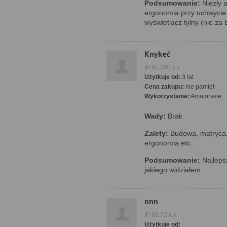
Podsumowanie:
Niezły a
ergonomia przy uchwycie 
wyświetlacz tylny (nie za
Knykeć
IP 91.200.x.x
Użytkuje od:
3 lat
Cena zakupu:
nie pamięt
Wykorzystanie:
Amatorskie
Wady:
Brak
Zalety:
Budowa, matryca, 
ergonomia etc..
Podsumowanie:
Najlepsz
jakiego widziałem
nnn
IP 89.72.x.x
Użytkuje od: