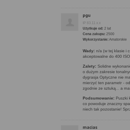
pgu
IP 83.11.x.x
Użytkuje od:
2 lat
Cena zakupu:
2500
Wykorzystanie:
Amatorskie
Wady:
n/a (w tej klasie 
akceptowalne do 400 ISO
Zalety:
Solidne wykonani
o dużym zakresie tonalny
dygrasja Optyczne nie ma
mierzyć ten parametr - od
zgodnie ze sztuką... a ma
Podsumowanie:
Puszki k
co powoduje znaczny spad
niech tak pozostanie! Sp
macias