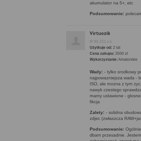
akumulator na 5+, etc
Podsumowanie:
poleca
Virtuozik
IP 85.221.x.x
Użytkuje od:
2 lat
Cena zakupu:
3500 zł
Wykorzystanie:
Amatorskie
Wady:
- tylko srodkowy p
najpowazniejsza wada - b
ISO, ale mozna z tym zyc,
nawyk czestego sprawdzan
mamy ustawione - glosne l
fikcja
Zalety:
- solidna obudowa
zdjec (zwłaszcza RAW+jas
Podsumowanie:
Ogólnie
dbam przesadnie. Jestem z