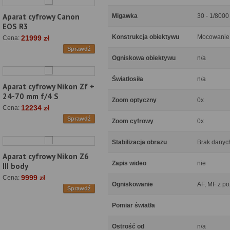
Aparat cyfrowy Canon
Migawka
30 - 1/8000 
EOS R3
Konstrukcja obiektywu
Mocowanie 
21999 zł
Cena:
Sprawdź
Ogniskowa obiektywu
n/a
Światłosiła
n/a
Aparat cyfrowy Nikon Zf +
24-70 mm f/4 S
Zoom optyczny
0x
12234 zł
Cena:
Sprawdź
Zoom cyfrowy
0x
Stabilizacja obrazu
Brak danyc
Aparat cyfrowy Nikon Z6
Zapis wideo
nie
III body
9999 zł
Cena:
Ogniskowanie
AF, MF z p
Sprawdź
Pomiar światła
Ostrość od
n/a