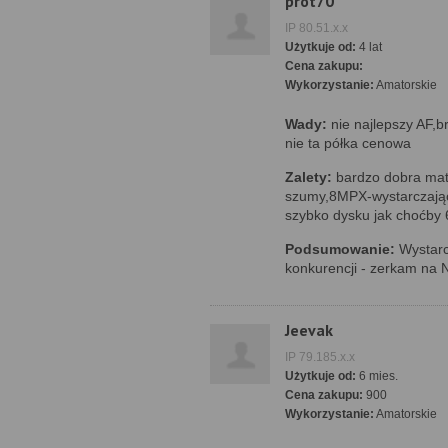
prot70
IP 80.51.x.x
Użytkuje od:
4 lat
Cena zakupu:
Wykorzystanie:
Amatorskie
Wady:
nie najlepszy AF,b
nie ta półka cenowa
Zalety:
bardzo dobra matr
szumy,8MPX-wystarczająco
szybko dysku jak choćby
Podsumowanie:
Wystarc
konkurencji - zerkam na 
Jeevak
IP 79.185.x.x
Użytkuje od:
6 mies.
Cena zakupu:
900
Wykorzystanie:
Amatorskie