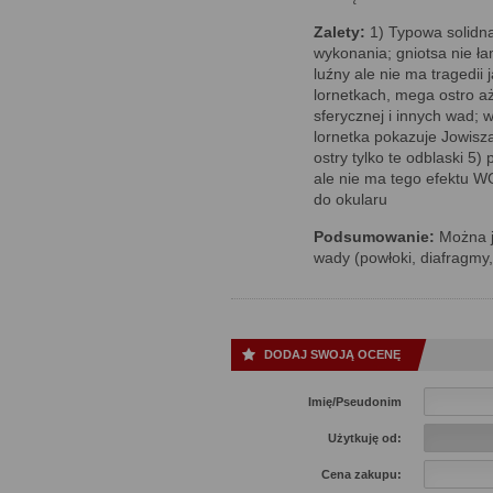
Zalety:
1) Typowa solidna 
wykonania; gniotsa nie ła
luźny ale nie ma tragedii
lornetkach, mega ostro aż
sferycznej i innych wad;
lornetka pokazuje Jowisza
ostry tylko te odblaski 5)
ale nie ma tego efektu W
do okularu
Podsumowanie:
Można ją
wady (powłoki, diafragmy,
DODAJ SWOJĄ OCENĘ
Imię/Pseudonim
Użytkuję od:
Cena zakupu: