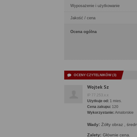
Wyposażenie i użytkowanie
Jakość / cena
Ocena ogólna
OCENY CZYTELNIKÓW (3)
Wojtek Sz
IP 77.253.x.x
Użytkuje od:
1 mies.
Cena zakupu:
120
Wykorzystanie:
Amatorskie
Wady:
Żółty obraz , średn
Zalety:
Głównie cena.