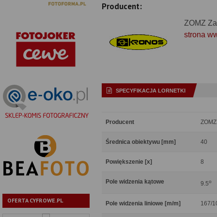
Producent:
ZOMZ Za
strona w
SPECYFIKACJA LORNETKI
Producent
ZOMZ 
Średnica obiektywu [mm]
40
Powiększenie [x]
8
Pole widzenia kątowe
o
9.5
OFERTA CYFROWE.PL
Pole widzenia liniowe [m/m]
167/1