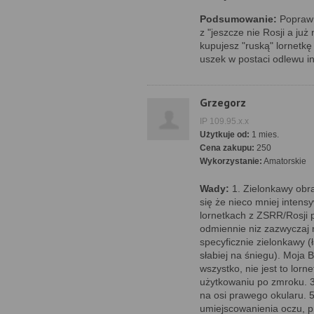
Podsumowanie:
Poprawn
z "jeszcze nie Rosji a ju
kupujesz "ruską" lornetk
uszek w postaci odlewu i
Grzegorz
IP 109.95.x.x
Użytkuje od:
1 mies.
Cena zakupu:
250
Wykorzystanie:
Amatorskie
Wady:
1. Zielonkawy obra
się że nieco mniej intens
lornetkach z ZSRR/Rosji p
odmiennie niz zazwyczaj n
specyficznie zielonkawy (
słabiej na śniegu). Moja
wszystko, nie jest to lorn
użytkowaniu po zmroku. 3.
na osi prawego okularu.
umiejscowanienia oczu, p