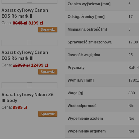
Źrenica wyjściowa [mm]
5
Aparat cyfrowy Canon
EOS R6 mark II
Odstęp źrenicy [mm]
17
8945 zł
8199 zł
Cena:
Minimalna ostrość [m]
5
Sprawdź
Sprawność zmierzchowa
17.89
Aparat cyfrowy Canon
Jasność względna
25
EOS R6 mark III
12999 zł
12499 zł
Cena:
Pryzmaty
BaK-4
Sprawdź
Wymiary [mm]
178x1
Waga [g]
880
Aparat cyfrowy Nikon Z6
III body
Wodoodporność
Nie
9999 zł
Cena:
Sprawdź
Wypełnienie azotem
Nie
Wypełnienie argonem
Nie