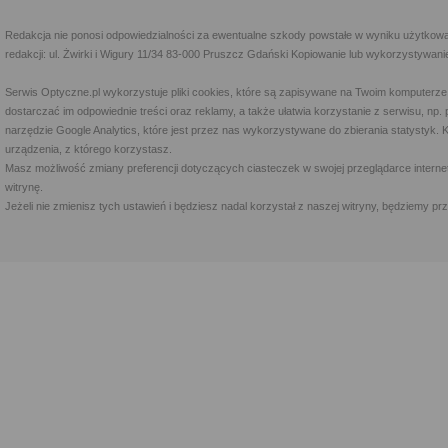
Redakcja nie ponosi odpowiedzialności za ewentualne szkody powstałe w wyniku użytkowa
redakcji: ul. Żwirki i Wigury 11/34 83-000 Pruszcz Gdański Kopiowanie lub wykorzystywan
Serwis Optyczne.pl wykorzystuje pliki cookies, które są zapisywane na Twoim komputerze
dostarczać im odpowiednie treści oraz reklamy, a także ułatwia korzystanie z serwisu, 
narzędzie Google Analytics, które jest przez nas wykorzystywane do zbierania statystyk. 
urządzenia, z którego korzystasz.
Masz możliwość zmiany preferencji dotyczących ciasteczek w swojej przeglądarce internet
witrynę.
Jeżeli nie zmienisz tych ustawień i będziesz nadal korzystał z naszej witryny, będziemy 