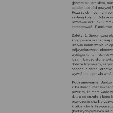
(jestem okularnikiem, mus
spadek ostrości powyżej 5
Poza ścisłym centrum pol
szklaną kulę. 9. Dobrze w
rozstawie oczu ok 68mm).
komentować...Plastikowe z
Zalety:
1. Specyficzna pla
korygowane w znacznej cz
ułatwia namierzenie kolej
trójwymiarowości obserwo
wyciąga kontur, różnice 
luzami bardzo slidne wyko
dobrze trzymający, sztywn
sposób, a chroni lornetkę
wyważona, sprawia wrażen
Podsumowanie:
Bardzo 
kilku dniach intensywne
przez to, że mam wadę wzr
działa od strzała :) która
przyłożeniu chwili przyz
krótkiej chwili. Przypus
(krótszych/płytszych niż 