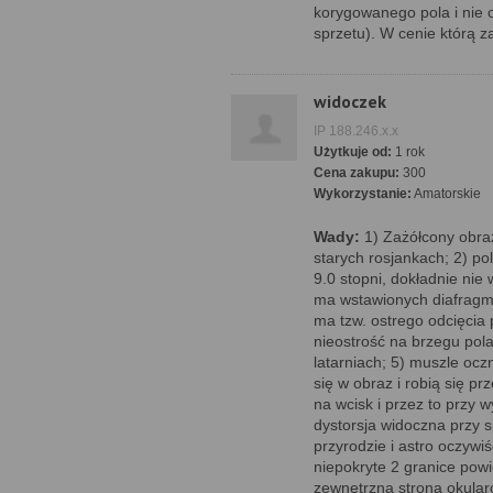
korygowanego pola i nie 
sprzetu). W cenie którą z
widoczek
IP 188.246.x.x
Użytkuje od:
1 rok
Cena zakupu:
300
Wykorzystanie:
Amatorskie
Wady:
1) Zażółcony obraz
starych rosjankach; 2) pol
9.0 stopni, dokładnie nie
ma wstawionych diafragm 
ma tzw. ostrego odcięcia 
nieostrość na brzegu pola
latarniach; 5) muszle o
się w obraz i robią się pr
na wcisk i przez to przy 
dystorsja widoczna przy sp
przyrodzie i astro oczywiś
niepokryte 2 granice powi
zewnętrzna strona okular