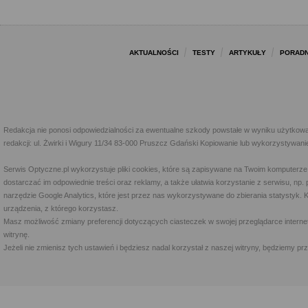
AKTUALNOŚCI
TESTY
ARTYKUŁY
PORADN
Redakcja nie ponosi odpowiedzialności za ewentualne szkody powstałe w wyniku użytkowa
redakcji: ul. Żwirki i Wigury 11/34 83-000 Pruszcz Gdański Kopiowanie lub wykorzystywan
Serwis Optyczne.pl wykorzystuje pliki cookies, które są zapisywane na Twoim komputerze
dostarczać im odpowiednie treści oraz reklamy, a także ułatwia korzystanie z serwisu, 
narzędzie Google Analytics, które jest przez nas wykorzystywane do zbierania statystyk. 
urządzenia, z którego korzystasz.
Masz możliwość zmiany preferencji dotyczących ciasteczek w swojej przeglądarce internet
witrynę.
Jeżeli nie zmienisz tych ustawień i będziesz nadal korzystał z naszej witryny, będziemy 