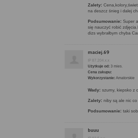
Zalety:
Cena,kolory,świet
na deszcz śnieg i dalej ch
Podsumowanie:
Super a
się nauczyć robić zdjęcia
dizs wybrałbym chyba Can
maciej.69
IP 87.204.x.x
Użytkuje od:
3 mies.
Cena zakupu:
Wykorzystanie:
Amatorskie
Wady:
szumy, kiepsko z o
Zalety:
niby są ale nic co
Podsumowanie:
taki sob
buuu