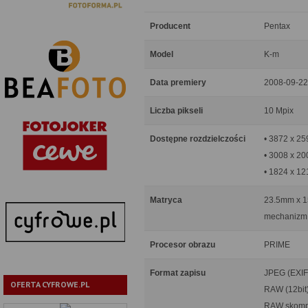
Producent
Pentax
Model
K-m
Data premiery
2008-09-22
Liczba pikseli
10 Mpix
Dostępne rozdzielczości
• 3872 x 2
• 3008 x 2
• 1824 x 1
Matryca
23.5mm x 15
mechanizm 
Procesor obrazu
PRIME
Format zapisu
JPEG (EXIF
OFERTA CYFROWE.PL
RAW (12bit
RAW skompr