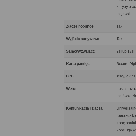
• Tryby pra
migawki
Złącze hot-shoe
Tak
Wyjście statywowe
Tak
Samowyzwalacz
2s lub 12s
Karta pamięci
Secure Dig
LCD
stały, 2.7 
Wizjer
Lustrzany, p
matówka Nat
Komunikacja i złącza
Uniwersalne
(poprzez ko
• opcjonaln
• obsługa w