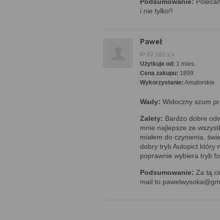
Podsumowanie:
Polecam
i nie tylko!!
Paweł
IP 82.160.x.x
Użytkuje od:
1 mies.
Cena zakupu:
1899
Wykorzystanie:
Amatorskie
Wady:
Widoczny szum prz
Zalety:
Bardzo dobre odw
mnie najlepsze ze wszyst
miałem do czynienia. świe
dobry tryb Autopict który 
poprawnie wybiera tryb fo
Podsumowanie:
Za tą c
mail to pawelwysoka@gm