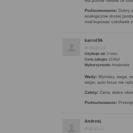
Ma pomiar światła ze szkł
Podsumowanie:
Dobry sp
analogicznie drożej (podo
miał kupować cokolwiek z
karrol96
IP 79.187.x.x
Użytkuje od:
3 mies.
Cena zakupu:
2100zł
Wykorzystanie:
Amatorskie
Wady:
Wymiary, waga, wy
wizjer, auto focus nie rad
Zalety:
Cena, dobre obiek
Podsumowanie:
Przecięt
Andrzej
IP 83.22.x.x