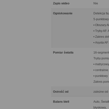
Zapis wideo
Nie
Ogniskowanie
Detekcja fa
5-punktowy
• Obszary A
• Tryby AF:
• Zakres de
• Asysta AF
Pomiar światła
16-segment
Tryby pomia
• matrycow
• centralni
• punktowy
Zakres pomi
Ostrość od
zależne od
Balans bieli
Auto, Świat
błyskowa,