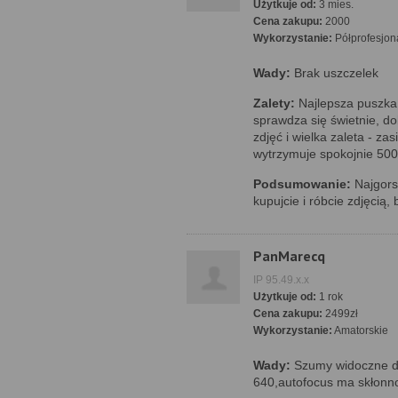
Użytkuje od:
3 mies.
Cena zakupu:
2000
Wykorzystanie:
Półprofesjon
Wady:
Brak uszczelek
Zalety:
Najlepsza puszka 
sprawdza się świetnie, do
zdjęć i wielka zaleta - za
wytrzymuje spokojnie 500
Podsumowanie:
Najgorsz
kupujcie i róbcie zdjęcią,
PanMarecq
IP 95.49.x.x
Użytkuje od:
1 rok
Cena zakupu:
2499zł
Wykorzystanie:
Amatorskie
Wady:
Szumy widoczne dl
640,autofocus ma skłonnoś