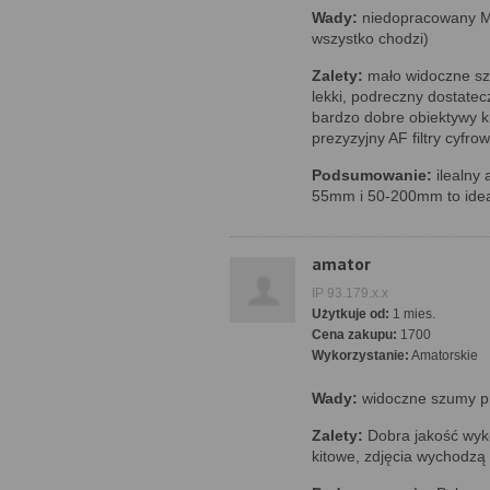
Wady:
niedopracowany MF
wszystko chodzi)
Zalety:
mało widoczne sz
lekki, podreczny dostat
bardzo dobre obiektywy k
prezyzyjny AF filtry cyfr
Podsumowanie:
ilealny 
55mm i 50-200mm to idealn
amator
IP 93.179.x.x
Użytkuje od:
1 mies.
Cena zakupu:
1700
Wykorzystanie:
Amatorskie
Wady:
widoczne szumy pr
Zalety:
Dobra jakość wyk
kitowe, zdjęcia wychodzą