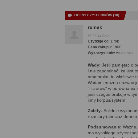
OCENY CZYTELNIKÓW (10)
romek
IP 77.223.x.x
Użytkuje od:
1 rok
Cena zakupu:
1800
Wykorzystanie:
Amatorskie
Wady:
Jeśli pamiętać o o
i nie zapominać, że jest t
amatorska, to właściwie t
Wadami można nazwać jed
"ficzerów" w porównaniu 
jeśli czegoś brakuje w tym
inny korpus/system.
Zalety:
Solidnie wykonany
rozmiary (chociaż dobrze 
Podsumowanie:
Ważne, ż
ma wysokiego użytecznego 