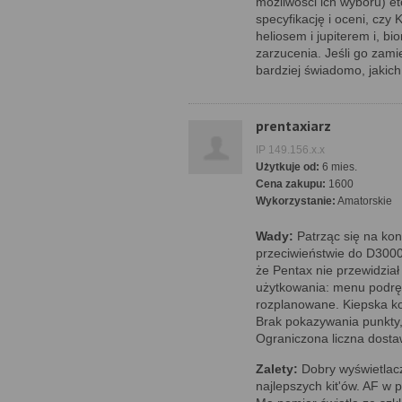
możliwości ich wyboru) etc
specyfikację i oceni, cz
heliosem i jupiterem i, 
zarzucenia. Jeśli go zami
bardziej świadomo, jakich
prentaxiarz
IP 149.156.x.x
Użytkuje od:
6 mies.
Cena zakupu:
1600
Wykorzystanie:
Amatorskie
Wady:
Patrząc się na kon
przeciwieństwie do D3000
że Pentax nie przewidział
użytkowania: menu podrę
rozplanowane. Kiepska kon
Brak pokazywania punkty, w
Ograniczona liczna dost
Zalety:
Dobry wyświetlacz
najlepszych kit'ów. AF w