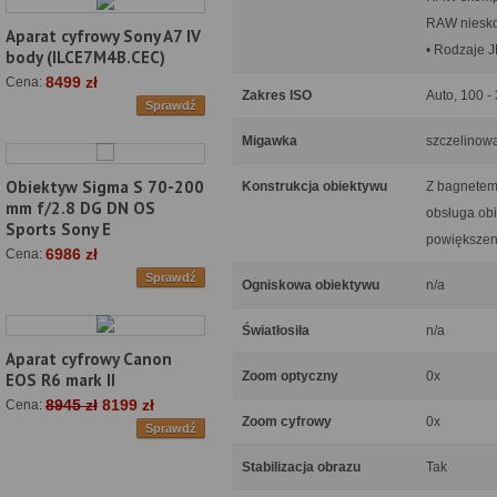
RAW niesko
Aparat cyfrowy Sony A7 IV
• Rodzaje J
body (ILCE7M4B.CEC)
8499 zł
Cena:
Zakres ISO
Auto, 100 -
Sprawdź
Migawka
szczelinowa
Obiektyw Sigma S 70-200
Konstrukcja obiektywu
Z bagnetem
mm f/2.8 DG DN OS
obsługa ob
Sports Sony E
powiększeni
6986 zł
Cena:
Sprawdź
Ogniskowa obiektywu
n/a
Światłosiła
n/a
Aparat cyfrowy Canon
Zoom optyczny
0x
EOS R6 mark II
8945 zł
8199 zł
Cena:
Zoom cyfrowy
0x
Sprawdź
Stabilizacja obrazu
Tak