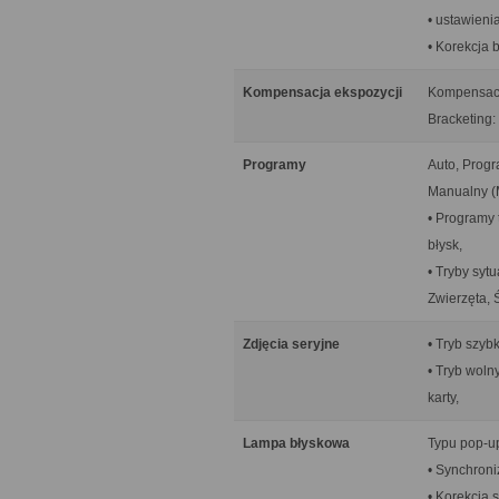
• ustawieni
• Korekcja b
Kompensacja ekspozycji
Kompensacja
Bracketing: 
Programy
Auto, Progra
Manualny (
• Programy 
błysk,
• Tryby syt
Zwierzęta, 
Zdjęcia seryjne
• Tryb szyb
• Tryb woln
karty,
Lampa błyskowa
Typu pop-up
• Synchroni
• Korekcja s