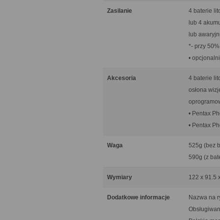
Zasilanie
4 baterie l
lub 4 akumu
lub awaryjn
*- przy 50%
• opcjonaln
Akcesoria
4 baterie l
osłona wizj
oprogramo
• Pentax Ph
• Pentax Ph
Waga
525g (bez ba
590g (z bate
Wymiary
122 x 91.5
Dodatkowe informacje
Nazwa na r
Obsługiwan