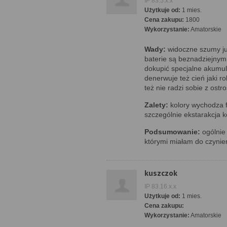
IP 83.5.x.x
Użytkuje od:
1 mies.
Cena zakupu:
1800
Wykorzystanie:
Amatorskie
Wady:
widoczne szumy już
baterie są beznadziejnym
dokupić specjalne akumula
denerwuje też cień jaki r
też nie radzi sobie z ostro
Zalety:
kolory wychodza f
szczególnie ekstarakcja ko
Podsumowanie:
ogólnie
którymi miałam do czynieni
kuszczok
IP 83.16.x.x
Użytkuje od:
1 mies.
Cena zakupu:
Wykorzystanie:
Amatorskie