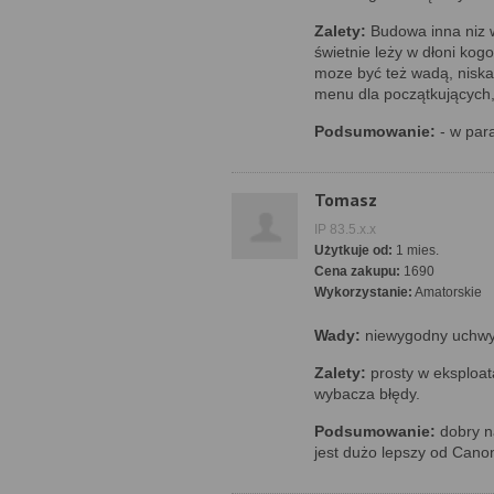
Zalety:
Budowa inna niz 
świetnie leży w dłoni kog
moze być też wadą, niska
menu dla początkujących,
Podsumowanie:
- w para
Tomasz
IP 83.5.x.x
Użytkuje od:
1 mies.
Cena zakupu:
1690
Wykorzystanie:
Amatorskie
Wady:
niewygodny uchwy
Zalety:
prosty w eksploat
wybacza błędy.
Podsumowanie:
dobry na
jest dużo lepszy od Can