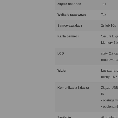
Złącze hot-shoe
Tak
Wyjście statywowe
Tak
Samowyzwalacz
2s lub 10s
Karta pamięci
Secure Dig
Memory St
LCD
stały, 2.7 
regulowana
Wizjer
Lustrzany, p
oczny: 16.5
Komunikacja i złącza
Złącze USB 
IN
• obsługa w
• opcjonal
Zasilanie
Akumulator