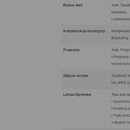
Balans bieli
Auto, Świat
błyskowa,
• ustawieni
Kompensacja ekspozycji
Kompensacja
Bracketing: 
Programy
Auto, Progra
• Programy 
nocne/ nocn
Zdjęcia seryjne
Szybkość d
lub JPEG (L
Lampa błyskowa
Typu pop-up
• Synchroni
• Korekcja 
• Tryby pra
z długimi c