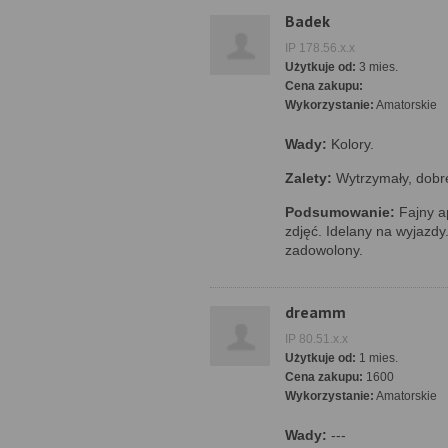
Badek
IP 178.56.x.x
Użytkuje od:
3 mies.
Cena zakupu:
Wykorzystanie:
Amatorskie
Wady:
Kolory.
Zalety:
Wytrzymały, dobre
Podsumowanie:
Fajny a
zdjęć. Idelany na wyjazdy. 
zadowolony.
dreamm
IP 80.51.x.x
Użytkuje od:
1 mies.
Cena zakupu:
1600
Wykorzystanie:
Amatorskie
Wady:
---