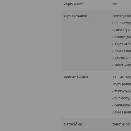
Zapis wideo
Nie
Ogniskowanie
Detekcja fa
9-punktowy 
• Obszary A
Lokalny (rę
• Tryby AF:
• Zakres de
• Asysta A
• Nastawian
Pomiar światła
TTL, 40-se
Tryby pomia
• matrycow
• punktowy,
• centralni
Zakres pomi
Ostrość od
zależne od