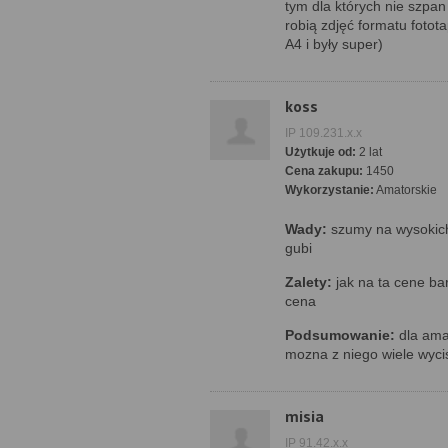
tym dla których nie szpan 
robią zdjęć formatu fotota
A4 i były super)
koss
IP 109.231.x.x
Użytkuje od:
2 lat
Cena zakupu:
1450
Wykorzystanie:
Amatorskie
Wady:
szumy na wysokich
gubi
Zalety:
jak na ta cene ba
cena
Podsumowanie:
dla amat
mozna z niego wiele wyci
misia
IP 91.42.x.x