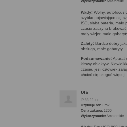
Wykorzystanie:
Amatorskie
Wady:
Wolny, autofocus 
szybko pojawiające się sz
ISO, słaba bateria, mało 
czasie zaczyna brakować 
mały wizjer, małe gabaryty
Zalety:
Bardzo dobry jako 
obsługa, małe gabaryty
Podsumowanie:
Aparat s
kitowy obiektyw. Niewielk
czasie, jeśli człowiek zał
chcieć się czegoś więcej..
Ola
IP 83.22.x.x
Użytkuje od:
1 rok
Cena zakupu:
1200
Wykorzystanie:
Amatorskie