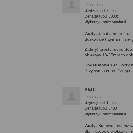
IP 83.19.x.x
Użytkuje od:
3 mies.
Cena zakupu:
1800zł
Wykorzystanie:
Amatorskie
Wady:
Jak dla mnie brak
doskonale trzyma mi się 
Zalety:
proste menu,dobra
obiektyw 18-55mm to dob
Podsumowanie:
Dobry n
Przyzwoita cena. Gorąco
VaaH
IP 83.8.x.x
Użytkuje od:
1 mies.
Cena zakupu:
1400
Wykorzystanie:
Amatorskie
Wady:
Budowa inna niz w
dłoni kogoś o większych 