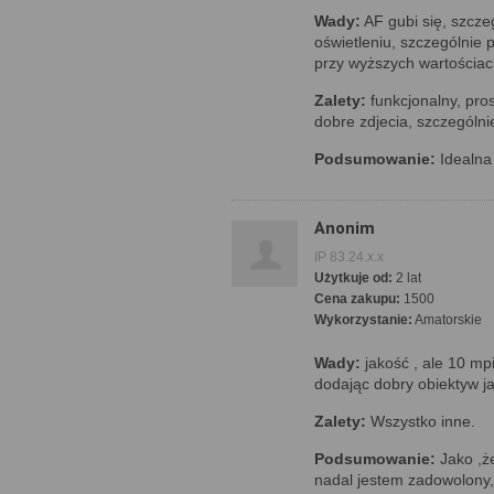
Wady:
AF gubi się, szcze
oświetleniu, szczególnie 
przy wyższych wartościa
Zalety:
funkcjonalny, prost
dobre zdjecia, szczególni
Podsumowanie:
Idealna 
Anonim
IP 83.24.x.x
Użytkuje od:
2 lat
Cena zakupu:
1500
Wykorzystanie:
Amatorskie
Wady:
jakość , ale 10 mpi
dodając dobry obiektyw j
Zalety:
Wszystko inne.
Podsumowanie:
Jako ,ż
nadal jestem zadowolony,