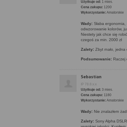
Użytkuje od:
1 mies.
Cena zakupu:
1200
Wykorzystanie:
Amatorskie
Wady:
Słaba ergonomia, a
odwzorowanie kolorów, ju
Niestety jak chce się robi
czegoś za min. 2000 zł
Zalety:
Zbyt mało, jedna 
Podsumowanie:
Raczej d
Sebastian
IP 78.8.x.x
Użytkuje od:
3 mies.
Cena zakupu:
1180
Wykorzystanie:
Amatorskie
Wady:
Nie znalazłem żad
Zalety:
Sony Alpha DSLR-
wysokiej jakości. Kupiłem