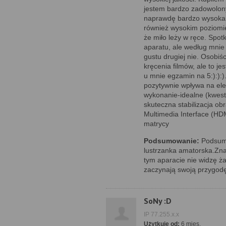
jestem bardzo zadowolony
naprawdę bardzo wysoka. 
również wysokim poziomie
że miło leży w ręce. Spot
aparatu, ale według mnie 
gustu drugiej nie. Osobiś
kręcenia filmów, ale to je
u mnie egzamin na 5:):):)
pozytywnie wpływa na ele
wykonanie-idealne (kwesti
skuteczna stabilizacja ob
Multimedia Interface (HDM
matrycy
Podsumowanie:
Podsumo
lustrzanka amatorska.Zna
tym aparacie nie widzę ża
zaczynają swoją przygodę
SoNy :D
IP 77.255.x.x
Użytkuje od:
6 mies.