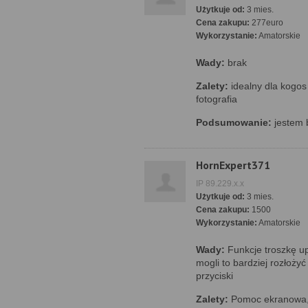
Użytkuje od:
3 mies.
Cena zakupu:
277euro
Wykorzystanie:
Amatorskie
Wady:
brak
Zalety:
idealny dla kogos
fotografia
Podsumowanie:
jestem 
HornExpert371
IP 89.229.x.x
Użytkuje od:
3 mies.
Cena zakupu:
1500
Wykorzystanie:
Amatorskie
Wady:
Funkcje troszkę up
mogli to bardziej rozłoży
przyciski
Zalety:
Pomoc ekranowa, 