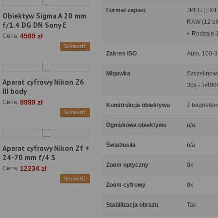
Format zapisu
JPEG (EXIF
Obiektyw Sigma A 20 mm
RAW (12 bi
f/1.4 DG DN Sony E
• Rodzaje 
4589 zł
Cena:
Sprawdź
Zakres ISO
Auto, 100-
Migawka
Szczelinow
Aparat cyfrowy Nikon Z6
30s - 1/400
III body
9999 zł
Cena:
Konstrukcja obiektywu
Z bagnetem 
Sprawdź
Ogniskowa obiektywu
n/a
Światłosiła
n/a
Aparat cyfrowy Nikon Zf +
24-70 mm f/4 S
Zoom optyczny
0x
12234 zł
Cena:
Sprawdź
Zoom cyfrowy
0x
Stabilizacja obrazu
Tak