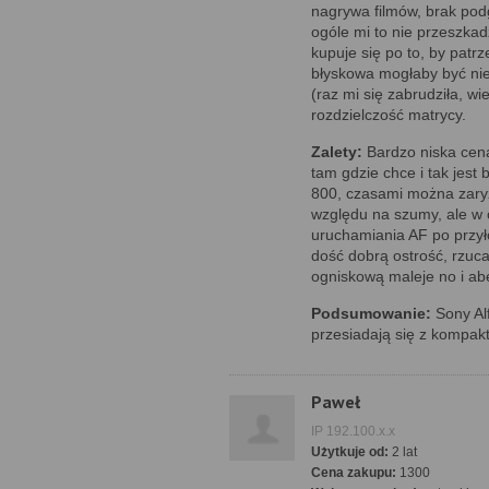
nagrywa filmów, brak pod
ogóle mi to nie przeszkad
kupuje się po to, by patrz
błyskowa mogłaby być ni
(raz mi się zabrudziła, wi
rozdzielczość matrycy.
Zalety:
Bardzo niska cena
tam gdzie chce i tak jest
800, czasami można zary
względu na szumy, ale w
uruchamiania AF po przył
dość dobrą ostrość, rzuca
ogniskową maleje no i abe
Podsumowanie:
Sony Alf
przesiadają się z kompa
Paweł
IP 192.100.x.x
Użytkuje od:
2 lat
Cena zakupu:
1300