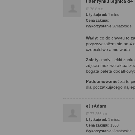
lider rynku legnica d4
IP 78.8.x.x
Użytkuje od:
1 mies.
Cena zakupu:
Wykorzystanie:
Amatorskie
Wady:
co do chwytu to zal
przyzwyczaiłem sie po 4 d
czepialstwo a nie wada
Zalety:
mały i lekki znak
zdjecia mozliwe aktualizec
bogata paleta dodatkowy
Podsumowanie:
za te pi
dla poczatkujacego najl
el sAdam
IP 77.255.x.x
Użytkuje od:
1 mies.
Cena zakupu:
1300
Wykorzystanie:
Amatorskie