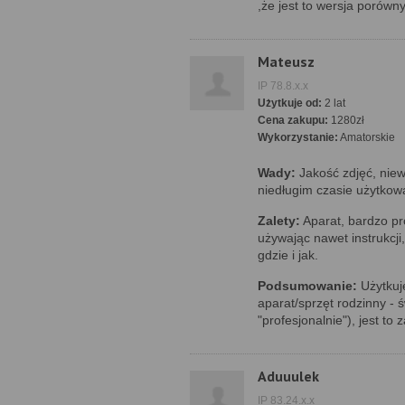
,że jest to wersja porów
Mateusz
IP 78.8.x.x
Użytkuje od:
2 lat
Cena zakupu:
1280zł
Wykorzystanie:
Amatorskie
Wady:
Jakość zdjęć, niew
niedługim czasie użytkowa
Zalety:
Aparat, bardzo pr
używając nawet instrukcji
gdzie i jak.
Podsumowanie:
Użytkuję
aparat/sprzęt rodzinny - 
"profesjonalnie"), jest to
Aduuulek
IP 83.24.x.x