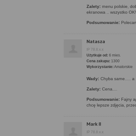
Zalety:
menu polskie, dob
ekranowa .. wszystko OK!
Podsumowanie:
Polecam!
Natasza
IP 78.8.x.x
Użytkuje od:
6 mies.
Cena zakupu:
1300
Wykorzystanie:
Amatorskie
Wady:
Chyba same..... a n
Zalety:
Cena....
Podsumowanie:
Fajny ap
chcę lepsze zdjęcia, przec
Mark II
IP 78.8.x.x