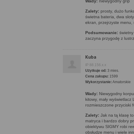
Wady:
niewygodny grip
Zalety:
prosty, dużo funk
świetna bateria, dwa sloty
ekran, przejrzyste menu,
Podsumowanie:
świetny 
zaczyna przygodę z lustr
Kuba
IP 88.156.x.x
Użytkuje od:
3 mies.
Cena zakupu:
1599
Wykorzystanie:
Amatorskie
Wady:
Niewygodny korpus
kitowy, mały wyświetlacz
rozmieszczone przyciski 
Zalety:
Jak na tą klasę t
matryca i bardzo dobry pr
obiektywu SIGMY robi rew
obsłudze menu i wiele in