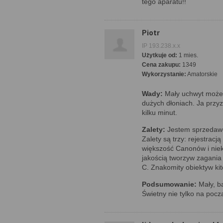
tego aparatu!!
Piotr
IP 193.238.x.x
Użytkuje od:
1 mies.
Cena zakupu:
1349
Wykorzystanie:
Amatorskie
Wady:
Mały uchwyt może 
dużych dłoniach. Ja przy
kilku minut.
Zalety:
Jestem sprzedawcą
Zalety są trzy: rejestracją
większość Canonów i niek
jakością tworzyw zagania
C. Znakomity obiektyw ki
Podsumowanie:
Mały, ba
Świetny nie tylko na pocz