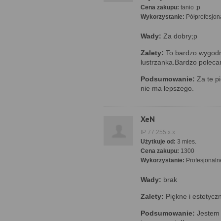
Cena zakupu:
tanio ;p
Wykorzystanie:
Półprofesjon
Wady:
Za dobry;p
Zalety:
To bardzo wygodn
lustrzanka.Bardzo poleca
Podsumowanie:
Za te pi
nie ma lepszego.
XeN
IP 77.255.x.x
Użytkuje od:
3 mies.
Cena zakupu:
1300
Wykorzystanie:
Profesjonaln
Wady:
brak
Zalety:
Piękne i estetyczn
Podsumowanie:
Jestem 