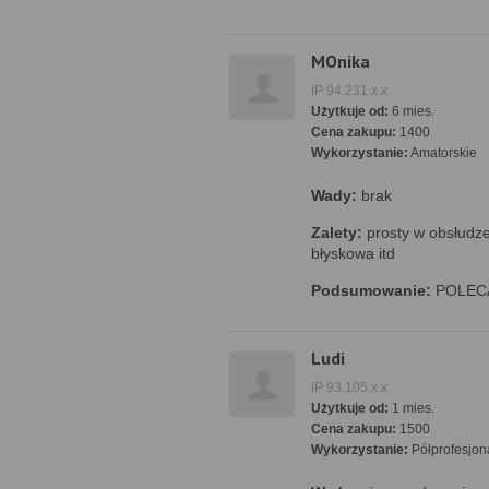
MOnika
IP 94.231.x.x
Użytkuje od:
6 mies.
Cena zakupu:
1400
Wykorzystanie:
Amatorskie
Wady:
brak
Zalety:
prosty w obsłudze
błyskowa itd
Podsumowanie:
POLEC
Ludi
IP 93.105.x.x
Użytkuje od:
1 mies.
Cena zakupu:
1500
Wykorzystanie:
Półprofesjon