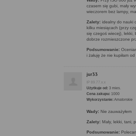
Wady:
Przy ISO 800 już 
czasem się gubi, mały wyś
wieczorem bez lampy, ma
Zalety:
idealny do nauki 
kilku miesiącach (przy c
się czegoś wiecej), lekki
dobrze rozmieszczone prz
Podsumowanie:
Oceniam
i żałuję że nie kupiłam o
jur33
IP 89.77.x.x
Użytkuje od:
3 mies.
Cena zakupu:
1000
Wykorzystanie:
Amatorskie
Wady:
Nie zauważyłem
Zalety:
Mały, lekki, tani,
Podsumowanie:
Polecam