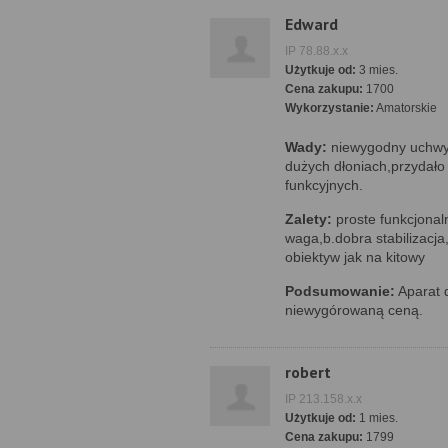
Edward
IP 78.88.x.x
Użytkuje od:
3 mies.
Cena zakupu:
1700
Wykorzystanie:
Amatorskie
Wady:
niewygodny uchwyt
dużych dłoniach,przydało 
funkcyjnych.
Zalety:
proste funkcjona
waga,b.dobra stabilizacja
obiektyw jak na kitowy
Podsumowanie:
Aparat d
niewygórowaną ceną.
robert
IP 213.158.x.x
Użytkuje od:
1 mies.
Cena zakupu:
1799