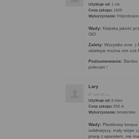
Użytkuje od:
1 rok
Cena zakupu:
1600
Wykorzystanie:
Półprofesjon
Wady:
Kiepska jakość pr
ISO.
Zalety:
Wszystko inne :) D
obiektyw można nim coś f
Podsumowanie:
Bardzo d
polecam !
Lary
IP 109.95.x.x
Użytkuje od:
6 mies.
Cena zakupu:
850 zł
Wykorzystanie:
Amatorskie
Wady:
Plastikowy korpus
solidniejszy, mały wizjer 
pracę z aparatem, nie ma f