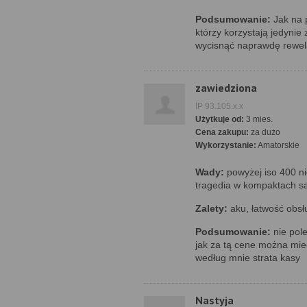
Podsumowanie:
Jak na 
którzy korzystają jedynie
wycisnąć naprawdę rewela
zawiedziona
IP 93.105.x.x
Użytkuje od:
3 mies.
Cena zakupu:
za dużo
Wykorzystanie:
Amatorskie
Wady:
powyżej iso 400 ni
tragedia w kompaktach są
Zalety:
aku, łatwość obsł
Podsumowanie:
nie pole
jak za tą cene można mieć
według mnie strata kasy
Nastyja