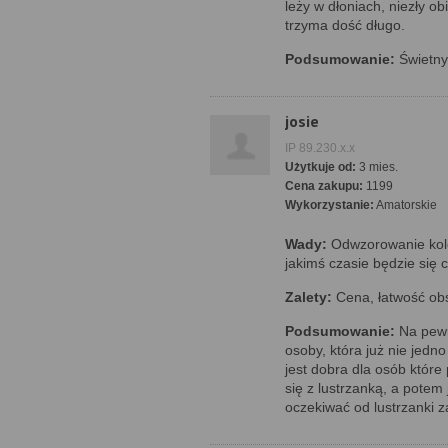
leży w dłoniach, niezły ob
trzyma dość długo.
Podsumowanie:
Świetny 
josie
IP 89.230.x.x
Użytkuje od:
3 mies.
Cena zakupu:
1199
Wykorzystanie:
Amatorskie
Wady:
Odwzorowanie kolor
jakimś czasie będzie się 
Zalety:
Cena, łatwość obsł
Podsumowanie:
Na pewno
osoby, która już nie jedno
jest dobra dla osób które 
się z lustrzanką, a potem
oczekiwać od lustrzanki z