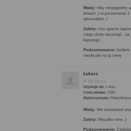
Wady:
niby niewygodny al
dniach :) w porównaniu z
akumulator :/
Zalety:
noo aparat napraw
niego dużo wycisnąć...za
lepszego...
Podsumowanie:
fociłem 
niezła jak na tą cenę
Łukasz
IP 195.116.x.x
Użytkuje od:
1 mies.
Cena zakupu:
1300
Wykorzystanie:
Półprofesjon
Wady:
Nie zauważam poz
Zalety:
Wszytko inne :)
Podsumowanie:
Zadowo