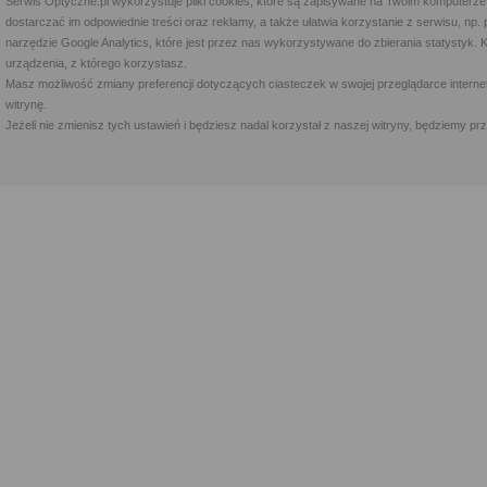
Serwis Optyczne.pl wykorzystuje pliki cookies, które są zapisywane na Twoim komputerze
dostarczać im odpowiednie treści oraz reklamy, a także ułatwia korzystanie z serwisu, 
narzędzie Google Analytics, które jest przez nas wykorzystywane do zbierania statystyk. 
urządzenia, z którego korzystasz.
Masz możliwość zmiany preferencji dotyczących ciasteczek w swojej przeglądarce internet
witrynę.
Jeżeli nie zmienisz tych ustawień i będziesz nadal korzystał z naszej witryny, będziemy 