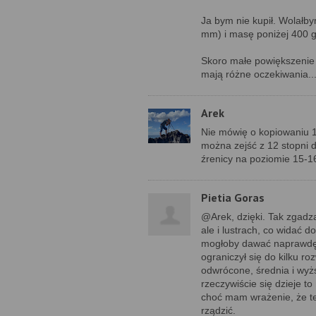
Ja bym nie kupił. Wolałby
mm) i masę poniżej 400 g
Skoro małe powiększenie b
mają różne oczekiwania..
Arek
Nie mówię o kopiowaniu 1
można zejść z 12 stopni d
źrenicy na poziomie 15-
Pietia Goras
@Arek, dzięki. Tak zgadz
ale i lustrach, co widać 
mogłoby dawać naprawdę j
ograniczył się do kilku roz
odwrócone, średnia i wy
rzeczywiście się dzieje t
choć mam wrażenie, że te 
rządzić.