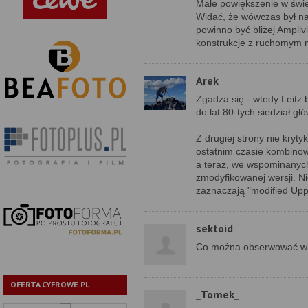
Małe powiększenie w świet
Widać, że wówczas był na
powinno być bliżej Amplivi
konstrukcje z ruchomym 
Arek
Zgadza się - wtedy Leitz 
do lat 80-tych siedział gł
Z drugiej strony nie kryt
ostatnim czasie kombinow
a teraz, we wspominanych
zmodyfikowanej wersji. N
zaznaczają "modified Up
sektoid
Co można obserwować w 3
OFERTA CYFROWE.PL
_Tomek_