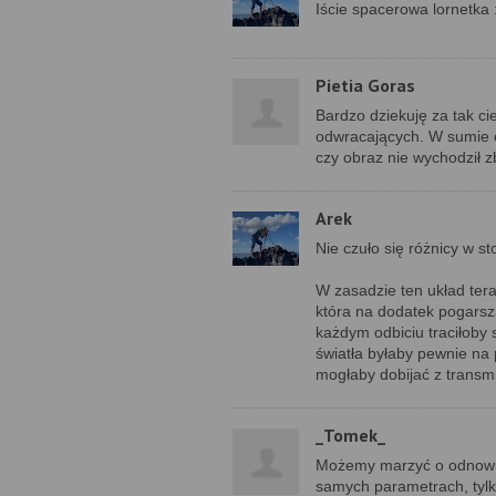
Iście spacerowa lornetka 
Pietia Goras
Bardzo dziekuję za tak ci
odwracających. W sumie c
czy obraz nie wychodził zb
Arek
Nie czuło się różnicy w 
W zasadzie ten układ ter
która na dodatek pogarsza
każdym odbiciu traciłoby 
światła byłaby pewnie na 
mogłaby dobijać z transmi
_Tomek_
Możemy marzyć o odnowieni
samych parametrach, tyl