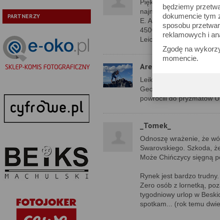
Piękne lornetki i piękna h
będziemy przetwa
najnowsze osiągnięcia fir
dokumencie tym zn
PARTNERZY
E. Albo zwiększenie pola
sposobu przetwar
4500PLN podczas gdy Zei
reklamowych i an
Leice pociąg już dawno od
Zgodę na wykorzy
momencie.
Arek
Leika ostatnio mocno ciśni
Geovid R SE. Dobra optyka
powrócili do pryzmatów 
_Tomek_
Odnoszę wrażenie, że wów
Swarovskiego. Szkoda, że
Może Chińczycy sięgną po 
Rynek jest bardzo trudny
Zero osób z lornetką, po
tygodniowy urlop w Beskidz
spotkam... (rok temu dwie