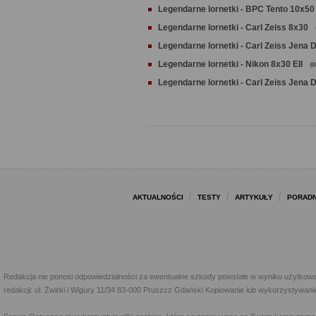
Legendarne lornetki - BPC Tento 10x50
Legendarne lornetki - Carl Zeiss 8x30
Legendarne lornetki - Carl Zeiss Jena 
Legendarne lornetki - Nikon 8x30 EII
Legendarne lornetki - Carl Zeiss Jena
AKTUALNOŚCI
TESTY
ARTYKUŁY
PORADN
Redakcja nie ponosi odpowiedzialności za ewentualne szkody powstałe w wyniku użytkowa
redakcji: ul. Żwirki i Wigury 11/34 83-000 Pruszcz Gdański Kopiowanie lub wykorzystywan