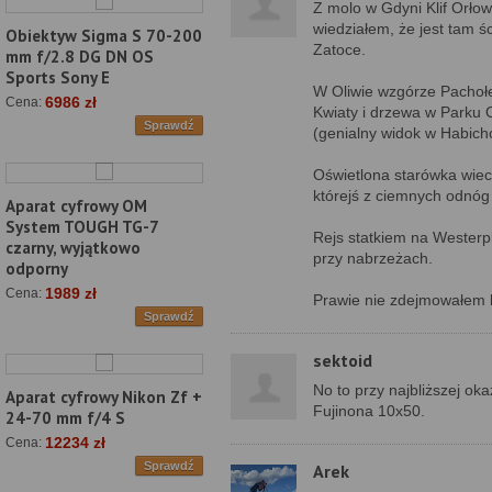
Z molo w Gdyni Klif Orłow
wiedziałem, że jest tam śc
Obiektyw Sigma S 70-200
Zatoce.
mm f/2.8 DG DN OS
Sports Sony E
W Oliwie wzgórze Pachołe
6986 zł
Cena:
Kwiaty i drzewa w Parku O
Sprawdź
(genialny widok w Habichc
Oświetlona starówka wiec
którejś z ciemnych odnóg
Aparat cyfrowy OM
System TOUGH TG-7
Rejs statkiem na Westerp
czarny, wyjątkowo
przy nabrzeżach.
odporny
1989 zł
Cena:
Prawie nie zdejmowałem lo
Sprawdź
sektoid
No to przy najbliższej o
Aparat cyfrowy Nikon Zf +
Fujinona 10x50.
24-70 mm f/4 S
12234 zł
Cena:
Sprawdź
Arek