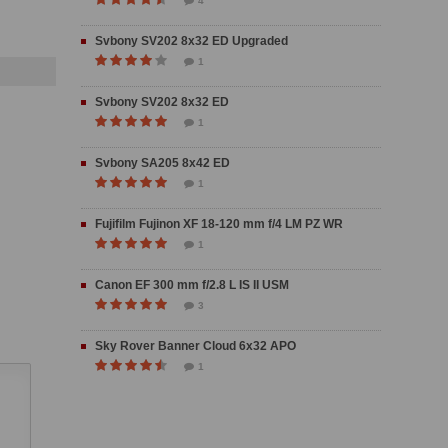
4
Svbony SV202 8x32 ED Upgraded
1
Svbony SV202 8x32 ED
1
Svbony SA205 8x42 ED
1
Fujifilm Fujinon XF 18-120 mm f/4 LM PZ WR
1
Canon EF 300 mm f/2.8 L IS II USM
3
Sky Rover Banner Cloud 6x32 APO
1