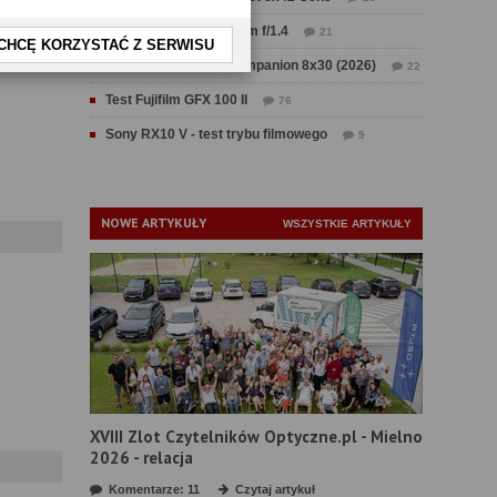
Test Sirui Aurora 35 mm f/1.4
21
CHCĘ KORZYSTAĆ Z SERWISU
Test Swarovski CL Companion 8x30 (2026)
22
Test Fujifilm GFX 100 II
76
Sony RX10 V - test trybu filmowego
9
NOWE ARTYKUŁY
WSZYSTKIE ARTYKUŁY
XVIII Zlot Czytelników Optyczne.pl - Mielno
2026 - relacja
Komentarze: 11
Czytaj artykuł