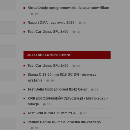
Aktualizacje oprogramowania dla aparatów Nikon
10
Raport CIPA - czerwiec 2026
39
Test Carl Zeiss SFL 8x50
13
OSTATNIO KOMENTOWANE
Test Carl Zeiss SFL 8x50
13
Sigma C 18-50 mm f/2.8 DC DN - pierwsze
wrażenia
80
Test Delta Optical Forest 8x42 Gen3
23
XVIII Zlot Czytelników Optyczne.pl - Mielno 2026 -
relacja
11
Test Sirui Aurora 35 mm f/1.4
21
Pentax Papilio III - mała lornetka dla każdego
19