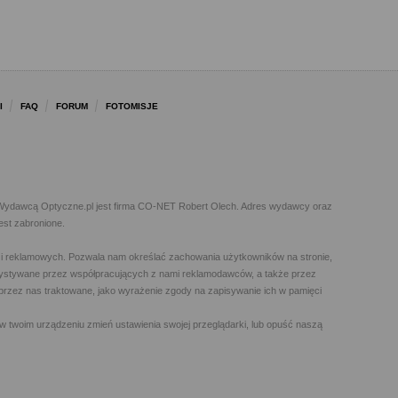
I
FAQ
FORUM
FOTOMISJE
l. Wydawcą Optyczne.pl jest firma CO-NET Robert Olech. Adres wydawcy oraz
est zabronione.
h i reklamowych. Pozwala nam określać zachowania użytkowników na stronie,
orzystywane przez współpracujących z nami reklamodawców, a także przez
t przez nas traktowane, jako wyrażenie zgody na zapisywanie ich w pamięci
w twoim urządzeniu zmień ustawienia swojej przeglądarki, lub opuść naszą