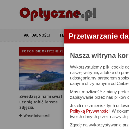
Przetwarzanie d
AKTUALNOŚCI
TESTY
ARTYKUŁY
APARATY
LORNETKI
FOTOMISJE OPTYCZNE.PL
Nasza witryna kor
Wykorzystujemy pliki cookie do
W bazie znajduj
naszej witrynie, a także do pra
udostępniamy partnerom społe
danymi otrzymanymi od Ciebie l
Proszę podać
Masz możliwość zmiany prefere
Zwiedzaj z nami świat i
Producent:
zapisywanie przez nas plików c
ucz się robić lepsze
Jeżeli nie zmienisz tych ustaw
Model:
zdjęcia.
Polityką Prywatności
. W dokume
Powiększenie:
Więcej informacji
twoich danych przez naszych p
Zgodę na wykorzystywanie pr
Średnica obiektywu: