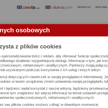
REDAKCJA
REKLAMA
anych osobowych
OBIEKTYWY
LORNETKI
SŁOWNICZEK
RANKINGI
FA
zysta z plików cookies
 spersonalizowania treści i reklam, aby oferować funkcje społeczno
e się 3021 lornetek i 1581 ocen.
widłowego działania i wygodniejszej obsługi. Informacje o tym, jak ko
cznościowym, reklamowym i analitycznym. Partnerzy mogą połączyć 
ub uzyskanymi podczas korzystania z ich usług i innych witryn.
 interesujące Cię parametry
ncji dotyczących ciasteczek w swojej przeglądarce internetowej. Je
Możesz też zrobić
ookies w twoim urządzeniu zmień ustawienia swojej przeglądarki, lu
własne porównanie lornet
ień i będziesz nadal korzystał z naszej witryny, będziemy przetwarz
ncie tym znajdziesz też więcej informacji na temat ustawień przegl
artnerów społecznościowych, reklamowych i analitycznych.
Porównaj lornetki
zez nas plików cookies możesz cofnąć w dowolnym momencie.