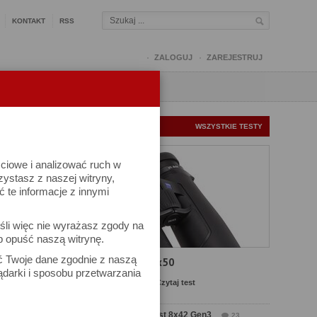
KONTAKT
RSS
ZALOGUJ
ZAREJESTRUJ
Q
FORUM
FOTOMISJE
NOWE TESTY
WSZYSTKIE TESTY
ściowe i analizować ruch w
rzystasz z naszej witryny,
te informacje z innymi
śli więc nie wyrażasz zgody na
b opuść naszą witrynę.
ek
ać Twoje dane zgodnie z naszą
Test Carl Zeiss SFL 8x50
ądarki i sposobu przetwarzania
Komentarze: 13
Czytaj test
Test Delta Optical Forest 8x42 Gen3
23