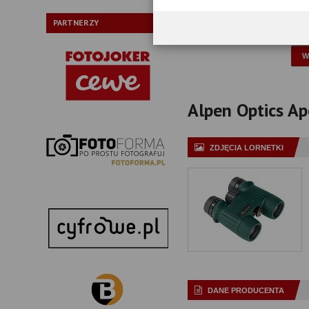
Typ pryzmatów:
PARTNERZY
P
Alpen Optics Ape
ZDJĘCIA LORNETKI
DANE PRODUCENTA