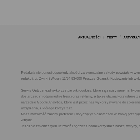
AKTUALNOŚCI
TESTY
ARTYKUŁ
Redakcja nie ponosi odpowiedzialności za ewentualne szkody powstałe w wyn
redakcji: ul. Żwirki i Wigury 11/34 83-000 Pruszcz Gdański Kopiowanie lub w
Serwis Optyczne.pl wykorzystuje pliki cookies, które są zapisywane na Twoi
dostarczać im odpowiednie treści oraz reklamy, a także ułatwia korzystanie
narzędzie Google Analytics, które jest przez nas wykorzystywane do zbierani
urządzenia, z którego korzystasz.
Masz możliwość zmiany preferencji dotyczących ciasteczek w swojej przegląda
witrynę.
Jeżeli nie zmienisz tych ustawień i będziesz nadal korzystał z naszej witry