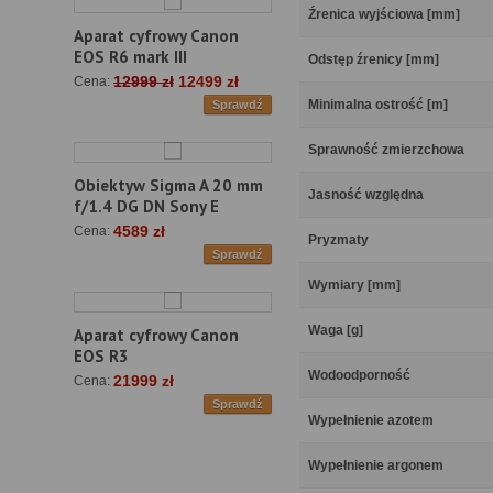
Źrenica wyjściowa [mm]
Aparat cyfrowy Canon
EOS R6 mark III
Odstęp źrenicy [mm]
12999 zł
12499 zł
Cena:
Minimalna ostrość [m]
Sprawdź
Sprawność zmierzchowa
Obiektyw Sigma A 20 mm
Jasność względna
f/1.4 DG DN Sony E
4589 zł
Cena:
Pryzmaty
Sprawdź
Wymiary [mm]
Waga [g]
Aparat cyfrowy Canon
EOS R3
Wodoodporność
21999 zł
Cena:
Sprawdź
Wypełnienie azotem
Wypełnienie argonem