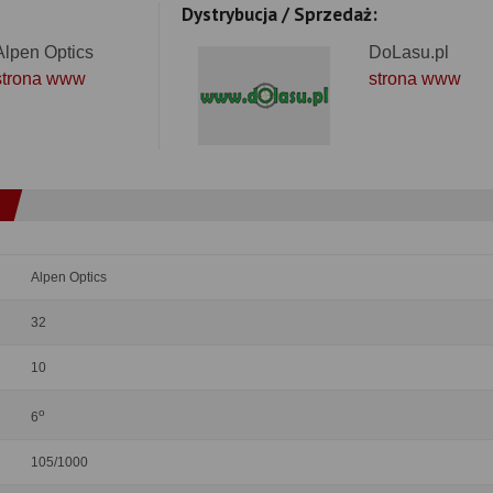
Dystrybucja / Sprzedaż:
Alpen Optics
DoLasu.pl
strona www
strona www
Alpen Optics
32
10
o
6
105/1000