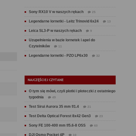
Sony RX10 V w naszych rękach
25
Legendarne lornetki - Leitz Trinovid 6x24
13
Leica SL3-P w naszych rękach
9
Uzupełnienia w bazie lornetek i apel do
Czytelników
11
Legendarne lornetki - PZO LP6x30
32
NAJCZĘŚCIEJ CZYTANE
O tym się mówi, czyli plotki i ploteczki z ostatniego
tygodnia
49
Test Sirui Aurora 35 mm f/1.4
21
Test Delta Optical Forest 8x42 Gen3
23
Sony FE 100-400 mm f/5.6-8 OSS
60
DJI Osmo Pocket 4P
10