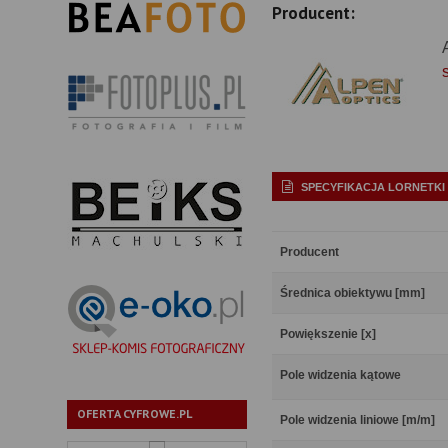
Producent:
SPECYFIKACJA LORNETKI
Producent
Średnica obiektywu [mm]
Powiększenie [x]
Pole widzenia kątowe
OFERTA CYFROWE.PL
Pole widzenia liniowe [m/m]