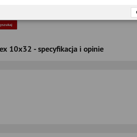
okaż tylko przetestowane modele
x 10x32 - specyfikacja i opinie