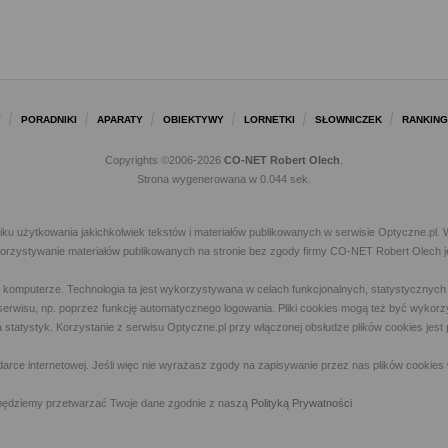
Y
PORADNIKI
APARATY
OBIEKTYWY
LORNETKI
SŁOWNICZEK
RANKING
Copyrights ©2006-2026
CO-NET Robert Olech
.
Strona wygenerowana w 0.044 sek.
iku użytkowania jakichkolwiek tekstów i materiałów publikowanych w serwisie Optyczne.p
ykorzystywanie materiałów publikowanych na stronie bez zgody firmy CO-NET Robert Olech j
m komputerze. Technologia ta jest wykorzystywana w celach funkcjonalnych, statystycznyc
 z serwisu, np. poprzez funkcję automatycznego logowania. Pliki cookies mogą też być wyk
a statystyk. Korzystanie z serwisu Optyczne.pl przy włączonej obsłudze plików cookies jes
rce internetowej. Jeśli więc nie wyrażasz zgody na zapisywanie przez nas plików cookies 
ny, będziemy przetwarzać Twoje dane zgodnie z naszą
Polityką Prywatności