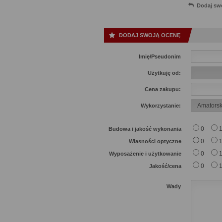
Dodaj sw
DODAJ SWOJĄ OCENĘ
Imię/Pseudonim
Użytkuję od:
Cena zakupu:
Wykorzystanie:
0
Budowa i jakość wykonania
0
Własności optyczne
0
Wyposażenie i użytkowanie
0
Jakość/cena
Wady