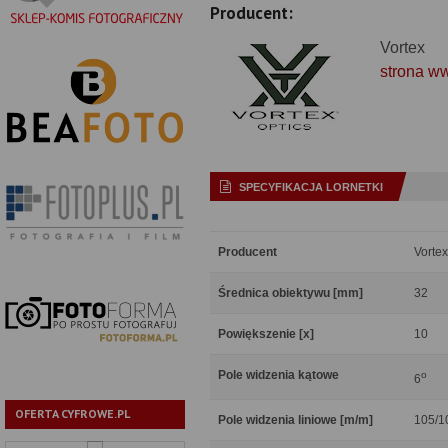
Producent:
Vortex
strona w
SPECYFIKACJA LORNETKI
Producent
Vortex
Średnica obiektywu [mm]
32
Powiększenie [x]
10
Pole widzenia kątowe
o
6
OFERTA CYFROWE.PL
Pole widzenia liniowe [m/m]
105/1