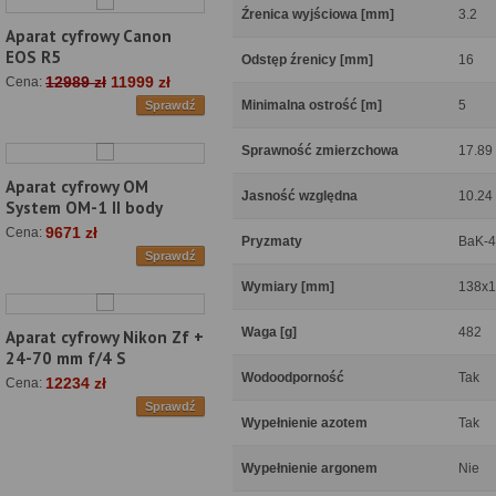
Źrenica wyjściowa [mm]
3.2
Aparat cyfrowy Canon
EOS R5
Odstęp źrenicy [mm]
16
12989 zł
11999 zł
Cena:
Minimalna ostrość [m]
5
Sprawdź
Sprawność zmierzchowa
17.89
Aparat cyfrowy OM
Jasność względna
10.24
System OM-1 II body
9671 zł
Cena:
Pryzmaty
BaK-4
Sprawdź
Wymiary [mm]
138x
Waga [g]
482
Aparat cyfrowy Nikon Zf +
24-70 mm f/4 S
Wodoodporność
Tak
12234 zł
Cena:
Sprawdź
Wypełnienie azotem
Tak
Wypełnienie argonem
Nie