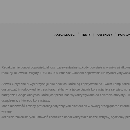
AKTUALNOŚCI
TESTY
ARTYKUŁY
PORADN
Redakcja nie ponosi odpowiedzialności za ewentualne szkody powstałe w wyniku użytkowa
redakcji: ul. Żwirki i Wigury 11/34 83-000 Pruszcz Gdański Kopiowanie lub wykorzystywan
Serwis Optyczne.pl wykorzystuje pliki cookies, które są zapisywane na Twoim komputerze
dostarczać im odpowiednie treści oraz reklamy, a także ułatwia korzystanie z serwisu, 
narzędzie Google Analytics, które jest przez nas wykorzystywane do zbierania statystyk. 
urządzenia, z którego korzystasz.
Masz możliwość zmiany preferencji dotyczących ciasteczek w swojej przeglądarce internet
witrynę.
Jeżeli nie zmienisz tych ustawień i będziesz nadal korzystał z naszej witryny, będziemy 