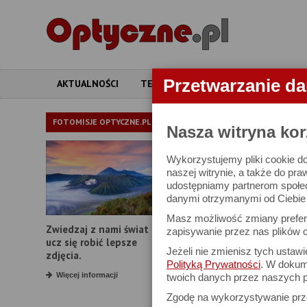
Przetwarzanie d
AKTUALNOŚCI
TESTY
ARTYKUŁY
APARATY
LORNETKI
FOTOMISJE OPTYCZNE.PL
Nasza witryna kor
Wykorzystujemy pliki cookie do
W bazie znajduj
naszej witrynie, a także do pra
udostępniamy partnerom społe
danymi otrzymanymi od Ciebie l
Proszę podać
Masz możliwość zmiany prefere
Zwiedzaj z nami świat i
Producent:
zapisywanie przez nas plików c
ucz się robić lepsze
Jeżeli nie zmienisz tych ustaw
Model:
zdjęcia.
Polityką Prywatności
. W dokume
Powiększenie:
Więcej informacji
twoich danych przez naszych p
Zgodę na wykorzystywanie pr
Średnica obiektywu: