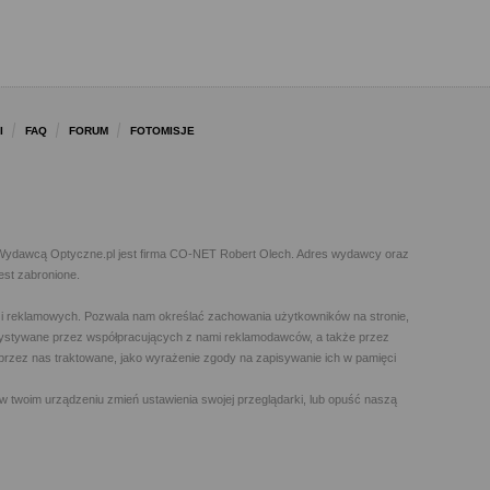
I
FAQ
FORUM
FOTOMISJE
l. Wydawcą Optyczne.pl jest firma CO-NET Robert Olech. Adres wydawcy oraz
est zabronione.
h i reklamowych. Pozwala nam określać zachowania użytkowników na stronie,
orzystywane przez współpracujących z nami reklamodawców, a także przez
t przez nas traktowane, jako wyrażenie zgody na zapisywanie ich w pamięci
w twoim urządzeniu zmień ustawienia swojej przeglądarki, lub opuść naszą