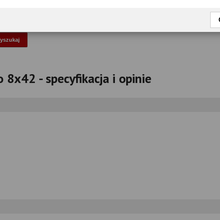
okaż tylko przetestowane modele
 8x42 - specyfikacja i opinie