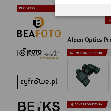
Typ pryzmatów:
PARTNERZY
P
Alpen Optics Pro
ZDJĘCIA LORNETKI
DANE PRODUCENTA