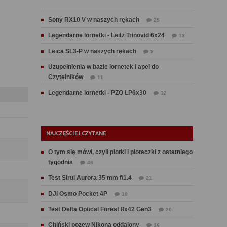
Sony RX10 V w naszych rękach
25
Legendarne lornetki - Leitz Trinovid 6x24
13
Leica SL3-P w naszych rękach
9
Uzupełnienia w bazie lornetek i apel do
Czytelników
11
Legendarne lornetki - PZO LP6x30
32
NAJCZĘŚCIEJ CZYTANE
O tym się mówi, czyli plotki i ploteczki z ostatniego
tygodnia
46
Test Sirui Aurora 35 mm f/1.4
21
DJI Osmo Pocket 4P
10
Test Delta Optical Forest 8x42 Gen3
20
Chiński pozew Nikona oddalony
36