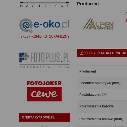
Producent:
SPECYFIKACJA LORNETKI
Producent
Średnica obiektywu [mm]
Powiększenie [x]
Pole widzenia kątowe
OFERTA CYFROWE.PL
Pole widzenia liniowe [m/m]