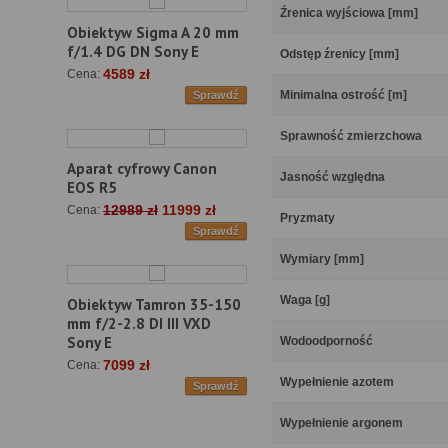
Źrenica wyjściowa [mm]
Obiektyw Sigma A 20 mm
f/1.4 DG DN Sony E
Odstęp źrenicy [mm]
4589 zł
Cena:
Minimalna ostrość [m]
Sprawdź
Sprawność zmierzchowa
Aparat cyfrowy Canon
Jasność względna
EOS R5
12989 zł
11999 zł
Cena:
Pryzmaty
Sprawdź
Wymiary [mm]
Waga [g]
Obiektyw Tamron 35-150
mm f/2-2.8 DI III VXD
Sony E
Wodoodporność
7099 zł
Cena:
Wypełnienie azotem
Sprawdź
Wypełnienie argonem