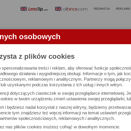
REDAKCJA
REKLAMA
anych osobowych
OBIEKTYWY
LORNETKI
SŁOWNICZEK
RANKINGI
FA
zysta z plików cookies
 spersonalizowania treści i reklam, aby oferować funkcje społeczno
e się 2996 lornetek i 1581 ocen.
widłowego działania i wygodniejszej obsługi. Informacje o tym, jak ko
cznościowym, reklamowym i analitycznym. Partnerzy mogą połączyć 
ub uzyskanymi podczas korzystania z ich usług i innych witryn.
 interesujące Cię parametry
ncji dotyczących ciasteczek w swojej przeglądarce internetowej. Je
Możesz też zrobić
ookies w twoim urządzeniu zmień ustawienia swojej przeglądarki, lu
własne porównanie lornet
ień i będziesz nadal korzystał z naszej witryny, będziemy przetwarz
ncie tym znajdziesz też więcej informacji na temat ustawień przegl
artnerów społecznościowych, reklamowych i analitycznych.
Porównaj lornetki
zez nas plików cookies możesz cofnąć w dowolnym momencie.