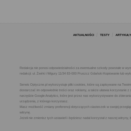
AKTUALNOŚCI
TESTY
ARTYKUŁ
Redakcja nie ponosi odpowiedzialności za ewentualne szkody powstałe w wyn
redakcji: ul. Żwirki i Wigury 11/34 83-000 Pruszcz Gdański Kopiowanie lub w
Serwis Optyczne.pl wykorzystuje pliki cookies, które są zapisywane na Twoi
dostarczać im odpowiednie treści oraz reklamy, a także ułatwia korzystanie
narzędzie Google Analytics, które jest przez nas wykorzystywane do zbierani
urządzenia, z którego korzystasz.
Masz możliwość zmiany preferencji dotyczących ciasteczek w swojej przegląda
witrynę.
Jeżeli nie zmienisz tych ustawień i będziesz nadal korzystał z naszej witry