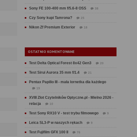
Sony FE 100-400 mm f/5.6-8 OSS
38
Czy Sony kupi Tamrona?
25
Nikon Zf Premium Exterior
18
OSTATNIO KOMENTOWANE
Test Delta Optical Forest 8x42 Gen3
20
Test Sirui Aurora 35 mm f/1.4
21
Pentax Papilio III - mała lornetka dla każdego
19
XVIII Zlot Czytelników Optyczne.pl - Mielno 2026 -
relacja
10
Test Sony RX10 V - test trybu filmowego
9
Leica SL3-P w naszych rękach
9
Test Fujifilm GFX 100 II
76