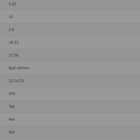
5.25
16
2.8
18.33
27.56
BaK-4/Porro
127x170
850
Tak
Nie
Nie