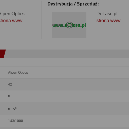
Dystrybucja / Sprzedaż:
Alpen Optics
DoLasu.pl
strona www
strona www
Alpen Optics
42
8
o
8.15
143/1000