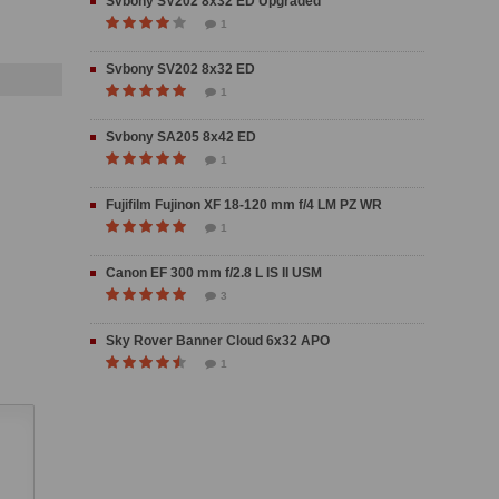
Svbony SV202 8x32 ED Upgraded
1
Svbony SV202 8x32 ED
1
Svbony SA205 8x42 ED
1
Fujifilm Fujinon XF 18-120 mm f/4 LM PZ WR
1
Canon EF 300 mm f/2.8 L IS II USM
3
Sky Rover Banner Cloud 6x32 APO
1