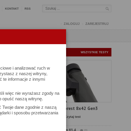
KONTAKT
RSS
ZALOGUJ
ZAREJESTRUJ
Q
FORUM
FOTOMISJE
NOWE TESTY
WSZYSTKIE TESTY
ściowe i analizować ruch w
rzystasz z naszej witryny,
te informacje z innymi
śli więc nie wyrażasz zgody na
b opuść naszą witrynę.
ek
ać Twoje dane zgodnie z naszą
Test Delta Optical Forest 8x42 Gen3
ądarki i sposobu przetwarzania
Komentarze: 20
Czytaj test
Test Sirui Aurora 35 mm f/1.4
21