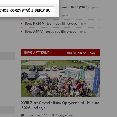
Test Swarovski CL Companion 8x30 (2026)
22
CHCĘ KORZYSTAĆ Z SERWISU
Test Fujifilm GFX 100 II
76
Sony RX10 V - test trybu filmowego
9
Sony A7R VI - test trybu filmowego
11
NOWE ARTYKUŁY
WSZYSTKIE ARTYKUŁY
XVIII Zlot Czytelników Optyczne.pl - Mielno
2026 - relacja
Komentarze: 10
Czytaj artykuł