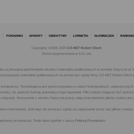
Y
PORADNIKI
APARATY
OBIEKTYWY
LORNETKI
SŁOWNICZEK
RANKING
Copyrights ©2006-2026
CO-NET Robert Olech
.
Strona wygenerowana w 0.01 sek.
iku użytkowania jakichkolwiek tekstów i materiałów publikowanych w serwisie Optyczne.p
ykorzystywanie materiałów publikowanych na stronie bez zgody firmy CO-NET Robert Olech j
m komputerze. Technologia ta jest wykorzystywana w celach funkcjonalnych, statystycznyc
 z serwisu, np. poprzez funkcję automatycznego logowania. Pliki cookies mogą też być wyk
a statystyk. Korzystanie z serwisu Optyczne.pl przy włączonej obsłudze plików cookies jes
rce internetowej. Jeśli więc nie wyrażasz zgody na zapisywanie przez nas plików cookies 
ny, będziemy przetwarzać Twoje dane zgodnie z naszą
Polityką Prywatności