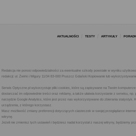
AKTUALNOŚCI
TESTY
ARTYKUŁY
PORADN
Redakcja nie ponosi odpowiedzialności za ewentualne szkody powstałe w wyniku użytkowa
redakcji: ul. Żwirki i Wigury 11/34 83-000 Pruszcz Gdański Kopiowanie lub wykorzystywan
Serwis Optyczne.pl wykorzystuje pliki cookies, które są zapisywane na Twoim komputerze
dostarczać im odpowiednie treści oraz reklamy, a także ułatwia korzystanie z serwisu, 
narzędzie Google Analytics, które jest przez nas wykorzystywane do zbierania statystyk. 
urządzenia, z którego korzystasz.
Masz możliwość zmiany preferencji dotyczących ciasteczek w swojej przeglądarce internet
witrynę.
Jeżeli nie zmienisz tych ustawień i będziesz nadal korzystał z naszej witryny, będziemy 