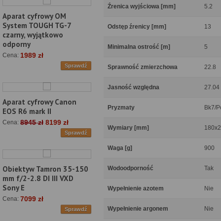
Źrenica wyjściowa [mm]
5.2
Aparat cyfrowy OM
System TOUGH TG-7
Odstęp źrenicy [mm]
13
czarny, wyjątkowo
odporny
Minimalna ostrość [m]
5
1989 zł
Cena:
Sprawdź
Sprawność zmierzchowa
22.8
Jasność względna
27.04
Aparat cyfrowy Canon
Pryzmaty
Bk7/P
EOS R6 mark II
8945 zł
8199 zł
Cena:
Wymiary [mm]
180x
Sprawdź
Waga [g]
900
Obiektyw Tamron 35-150
Wodoodporność
Tak
mm f/2-2.8 DI III VXD
Sony E
Wypełnienie azotem
Nie
7099 zł
Cena:
Wypełnienie argonem
Nie
Sprawdź