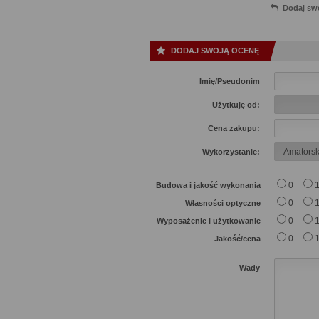
Dodaj sw
DODAJ SWOJĄ OCENĘ
Imię/Pseudonim
Użytkuję od:
Cena zakupu:
Wykorzystanie:
0
Budowa i jakość wykonania
0
Własności optyczne
0
Wyposażenie i użytkowanie
0
Jakość/cena
Wady