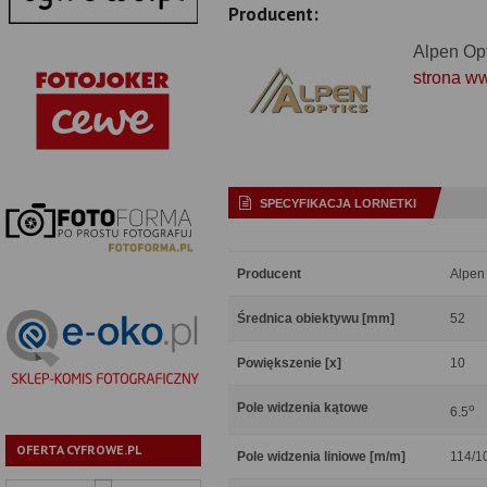
Producent:
Alpen Op
strona w
SPECYFIKACJA LORNETKI
Producent
Alpen
Średnica obiektywu [mm]
52
Powiększenie [x]
10
Pole widzenia kątowe
o
6.5
OFERTA CYFROWE.PL
Pole widzenia liniowe [m/m]
114/1