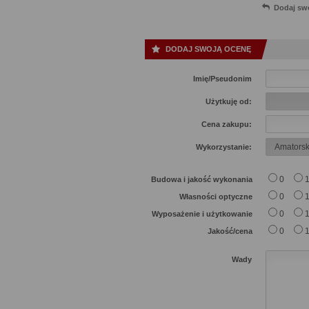
Dodaj sw
DODAJ SWOJĄ OCENĘ
Imię/Pseudonim
Użytkuję od:
Cena zakupu:
Wykorzystanie:
0
Budowa i jakość wykonania
0
Własności optyczne
0
Wyposażenie i użytkowanie
0
Jakość/cena
Wady