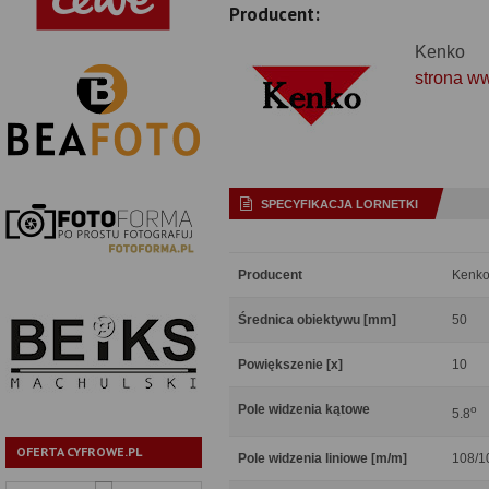
Producent:
Kenko
strona w
SPECYFIKACJA LORNETKI
Producent
Kenk
Średnica obiektywu [mm]
50
Powiększenie [x]
10
Pole widzenia kątowe
o
5.8
OFERTA CYFROWE.PL
Pole widzenia liniowe [m/m]
108/1