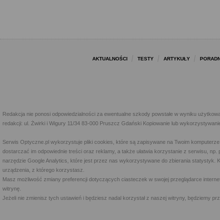
AKTUALNOŚCI
TESTY
ARTYKUŁY
PORADN
Redakcja nie ponosi odpowiedzialności za ewentualne szkody powstałe w wyniku użytkowa
redakcji: ul. Żwirki i Wigury 11/34 83-000 Pruszcz Gdański Kopiowanie lub wykorzystywan
Serwis Optyczne.pl wykorzystuje pliki cookies, które są zapisywane na Twoim komputerze
dostarczać im odpowiednie treści oraz reklamy, a także ułatwia korzystanie z serwisu, 
narzędzie Google Analytics, które jest przez nas wykorzystywane do zbierania statystyk. 
urządzenia, z którego korzystasz.
Masz możliwość zmiany preferencji dotyczących ciasteczek w swojej przeglądarce internet
witrynę.
Jeżeli nie zmienisz tych ustawień i będziesz nadal korzystał z naszej witryny, będziemy 