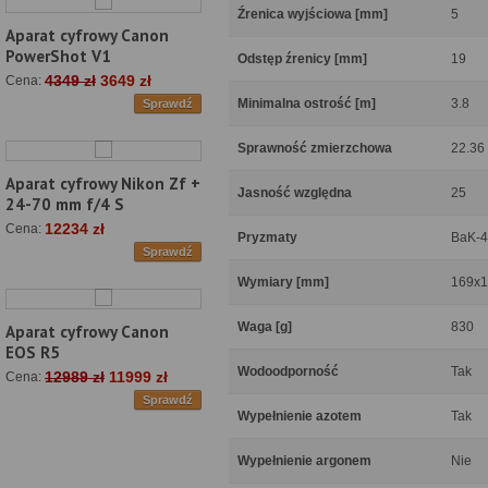
Źrenica wyjściowa [mm]
5
Aparat cyfrowy Canon
PowerShot V1
Odstęp źrenicy [mm]
19
4349 zł
3649 zł
Cena:
Minimalna ostrość [m]
3.8
Sprawdź
Sprawność zmierzchowa
22.36
Aparat cyfrowy Nikon Zf +
Jasność względna
25
24-70 mm f/4 S
12234 zł
Cena:
Pryzmaty
BaK-4
Sprawdź
Wymiary [mm]
169x1
Waga [g]
830
Aparat cyfrowy Canon
EOS R5
Wodoodporność
Tak
12989 zł
11999 zł
Cena:
Sprawdź
Wypełnienie azotem
Tak
Wypełnienie argonem
Nie