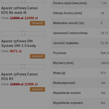
Źrenica wyjściowa [mm]
7.14
Aparat cyfrowy Canon
EOS R6 mark III
Odstęp źrenicy [mm]
18
12999 zł
12499 zł
Cena:
Minimalna ostrość [m]
6
Sprawdź
Sprawność zmierzchowa
18.71
Aparat cyfrowy OM
Jasność względna
51.02
System OM-1 II body
9671 zł
Cena:
Pryzmaty
BaK-4
Sprawdź
Wymiary [mm]
180x1
Waga [g]
870
Aparat cyfrowy Canon
EOS R5
Wodoodporność
Tak
12989 zł
11999 zł
Cena:
Sprawdź
Wypełnienie azotem
Tak
Wypełnienie argonem
Nie