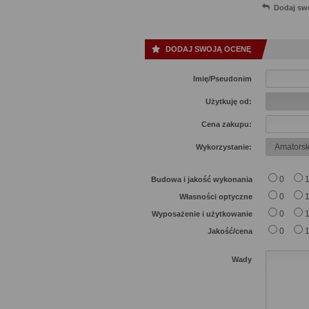
Dodaj sw
DODAJ SWOJĄ OCENĘ
Imię/Pseudonim
Użytkuję od:
Cena zakupu:
Wykorzystanie:
0
Budowa i jakość wykonania
0
Własności optyczne
0
Wyposażenie i użytkowanie
0
Jakość/cena
Wady