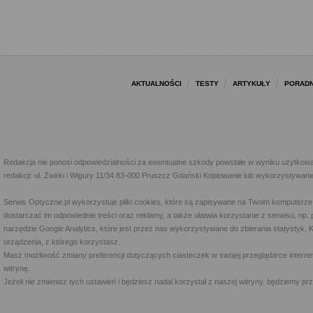
AKTUALNOŚCI
TESTY
ARTYKUŁY
PORADN
Redakcja nie ponosi odpowiedzialności za ewentualne szkody powstałe w wyniku użytkowa
redakcji: ul. Żwirki i Wigury 11/34 83-000 Pruszcz Gdański Kopiowanie lub wykorzystywan
Serwis Optyczne.pl wykorzystuje pliki cookies, które są zapisywane na Twoim komputerze
dostarczać im odpowiednie treści oraz reklamy, a także ułatwia korzystanie z serwisu, 
narzędzie Google Analytics, które jest przez nas wykorzystywane do zbierania statystyk. 
urządzenia, z którego korzystasz.
Masz możliwość zmiany preferencji dotyczących ciasteczek w swojej przeglądarce internet
witrynę.
Jeżeli nie zmienisz tych ustawień i będziesz nadal korzystał z naszej witryny, będziemy 