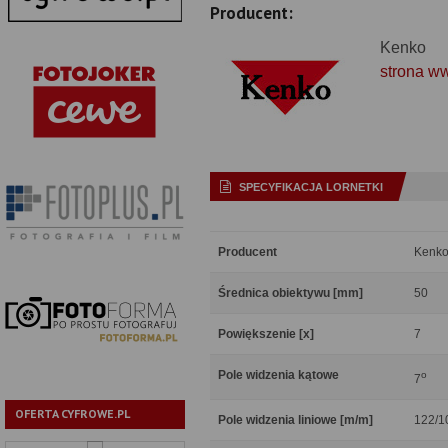
Producent:
Kenko
strona w
SPECYFIKACJA LORNETKI
Producent
Kenk
Średnica obiektywu [mm]
50
Powiększenie [x]
7
Pole widzenia kątowe
o
7
OFERTA CYFROWE.PL
Pole widzenia liniowe [m/m]
122/1