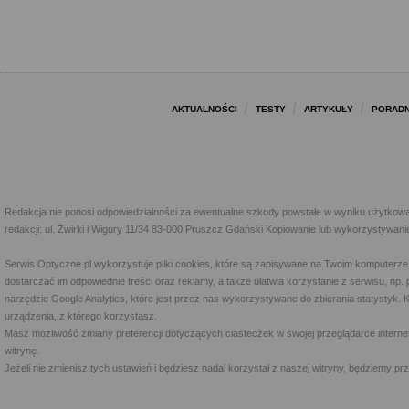
AKTUALNOŚCI
TESTY
ARTYKUŁY
PORADN
Redakcja nie ponosi odpowiedzialności za ewentualne szkody powstałe w wyniku użytkowa
redakcji: ul. Żwirki i Wigury 11/34 83-000 Pruszcz Gdański Kopiowanie lub wykorzystywan
Serwis Optyczne.pl wykorzystuje pliki cookies, które są zapisywane na Twoim komputerze
dostarczać im odpowiednie treści oraz reklamy, a także ułatwia korzystanie z serwisu, 
narzędzie Google Analytics, które jest przez nas wykorzystywane do zbierania statystyk. 
urządzenia, z którego korzystasz.
Masz możliwość zmiany preferencji dotyczących ciasteczek w swojej przeglądarce internet
witrynę.
Jeżeli nie zmienisz tych ustawień i będziesz nadal korzystał z naszej witryny, będziemy 