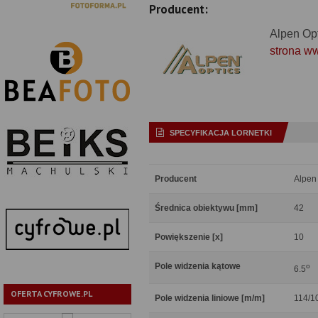
Producent:
Alpen Op
strona w
SPECYFIKACJA LORNETKI
Producent
Alpen
Średnica obiektywu [mm]
42
Powiększenie [x]
10
Pole widzenia kątowe
o
6.5
OFERTA CYFROWE.PL
Pole widzenia liniowe [m/m]
114/1