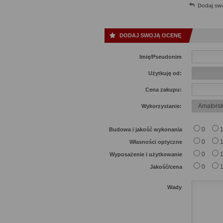
Dodaj sw
DODAJ SWOJĄ OCENĘ
Imię/Pseudonim
Użytkuję od:
Cena zakupu:
Wykorzystanie:
0
Budowa i jakość wykonania
0
Własności optyczne
0
Wyposażenie i użytkowanie
0
Jakość/cena
Wady