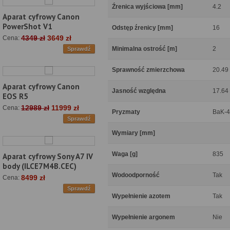
Źrenica wyjściowa [mm]
4.2
Aparat cyfrowy Canon
PowerShot V1
Odstęp źrenicy [mm]
16
4349 zł
3649 zł
Cena:
Minimalna ostrość [m]
2
Sprawdź
Sprawność zmierzchowa
20.49
Aparat cyfrowy Canon
Jasność względna
17.64
EOS R5
12989 zł
11999 zł
Cena:
Pryzmaty
BaK-4
Sprawdź
Wymiary [mm]
Waga [g]
835
Aparat cyfrowy Sony A7 IV
body (ILCE7M4B.CEC)
Wodoodporność
Tak
8499 zł
Cena:
Sprawdź
Wypełnienie azotem
Tak
Wypełnienie argonem
Nie