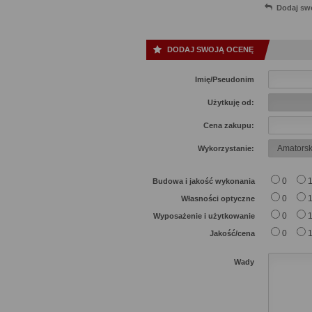
Dodaj sw
DODAJ SWOJĄ OCENĘ
Imię/Pseudonim
Użytkuję od:
Cena zakupu:
Wykorzystanie:
0
Budowa i jakość wykonania
0
Własności optyczne
0
Wyposażenie i użytkowanie
0
Jakość/cena
Wady