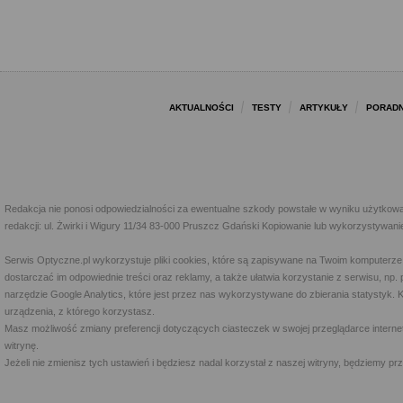
AKTUALNOŚCI
TESTY
ARTYKUŁY
PORADN
Redakcja nie ponosi odpowiedzialności za ewentualne szkody powstałe w wyniku użytkowa
redakcji: ul. Żwirki i Wigury 11/34 83-000 Pruszcz Gdański Kopiowanie lub wykorzystywan
Serwis Optyczne.pl wykorzystuje pliki cookies, które są zapisywane na Twoim komputerze
dostarczać im odpowiednie treści oraz reklamy, a także ułatwia korzystanie z serwisu, 
narzędzie Google Analytics, które jest przez nas wykorzystywane do zbierania statystyk. 
urządzenia, z którego korzystasz.
Masz możliwość zmiany preferencji dotyczących ciasteczek w swojej przeglądarce internet
witrynę.
Jeżeli nie zmienisz tych ustawień i będziesz nadal korzystał z naszej witryny, będziemy 