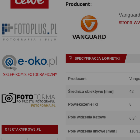
Producent:
Vanguar
strona w
SPECYFIKACJA LORNETKI
Producent
Vangu
Średnica obiektywu [mm]
42
Powiększenie [x]
8
Pole widzenia kątowe
o
6.3
OFERTA CYFROWE.PL
Pole widzenia liniowe [m/m]
110/1