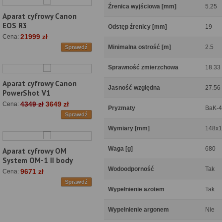
Źrenica wyjściowa [mm]
5.25
Aparat cyfrowy Canon
EOS R3
Odstęp źrenicy [mm]
19
21999 zł
Cena:
Minimalna ostrość [m]
2.5
Sprawdź
Sprawność zmierzchowa
18.33
Aparat cyfrowy Canon
Jasność względna
27.56
PowerShot V1
4349 zł
3649 zł
Cena:
Pryzmaty
BaK-4
Sprawdź
Wymiary [mm]
148x
Waga [g]
680
Aparat cyfrowy OM
System OM-1 II body
Wodoodporność
Tak
9671 zł
Cena:
Sprawdź
Wypełnienie azotem
Tak
Wypełnienie argonem
Nie