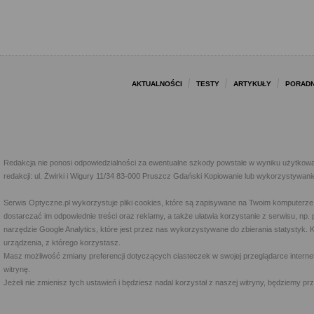
AKTUALNOŚCI
TESTY
ARTYKUŁY
PORADN
Redakcja nie ponosi odpowiedzialności za ewentualne szkody powstałe w wyniku użytkowa
redakcji: ul. Żwirki i Wigury 11/34 83-000 Pruszcz Gdański Kopiowanie lub wykorzystywan
Serwis Optyczne.pl wykorzystuje pliki cookies, które są zapisywane na Twoim komputerze
dostarczać im odpowiednie treści oraz reklamy, a także ułatwia korzystanie z serwisu, 
narzędzie Google Analytics, które jest przez nas wykorzystywane do zbierania statystyk. 
urządzenia, z którego korzystasz.
Masz możliwość zmiany preferencji dotyczących ciasteczek w swojej przeglądarce internet
witrynę.
Jeżeli nie zmienisz tych ustawień i będziesz nadal korzystał z naszej witryny, będziemy 