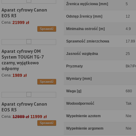
Źrenica wyjściowa [mm]
5
Aparat cyfrowy Canon
EOS R3
Odstęp źrenicy [mm]
12
21999 zł
Cena:
Minimalna ostrość [m]
4.9
Sprawdź
Sprawność zmierzchowa
17.89
Aparat cyfrowy OM
Jasność względna
25
System TOUGH TG-7
czarny, wyjątkowo
Pryzmaty
Bk7/P
odporny
1989 zł
Cena:
Wymiary [mm]
Sprawdź
Waga [g]
680
Aparat cyfrowy Canon
Wodoodporność
Tak
EOS R5
Wypełnienie azotem
Nie
12989 zł
11999 zł
Cena:
Sprawdź
Wypełnienie argonem
Nie