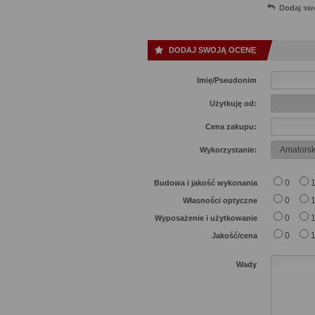
Dodaj sw
DODAJ SWOJĄ OCENĘ
Imię/Pseudonim
Użytkuję od:
Cena zakupu:
Wykorzystanie:
0
Budowa i jakość wykonania
0
Własności optyczne
0
Wyposażenie i użytkowanie
0
Jakość/cena
Wady