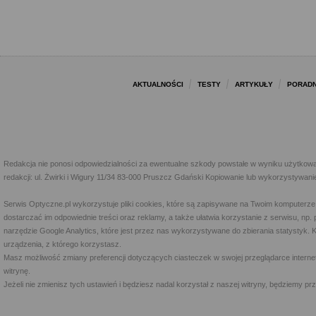
AKTUALNOŚCI
TESTY
ARTYKUŁY
PORADN
Redakcja nie ponosi odpowiedzialności za ewentualne szkody powstałe w wyniku użytkowa
redakcji: ul. Żwirki i Wigury 11/34 83-000 Pruszcz Gdański Kopiowanie lub wykorzystywan
Serwis Optyczne.pl wykorzystuje pliki cookies, które są zapisywane na Twoim komputerze
dostarczać im odpowiednie treści oraz reklamy, a także ułatwia korzystanie z serwisu, 
narzędzie Google Analytics, które jest przez nas wykorzystywane do zbierania statystyk. 
urządzenia, z którego korzystasz.
Masz możliwość zmiany preferencji dotyczących ciasteczek w swojej przeglądarce internet
witrynę.
Jeżeli nie zmienisz tych ustawień i będziesz nadal korzystał z naszej witryny, będziemy 