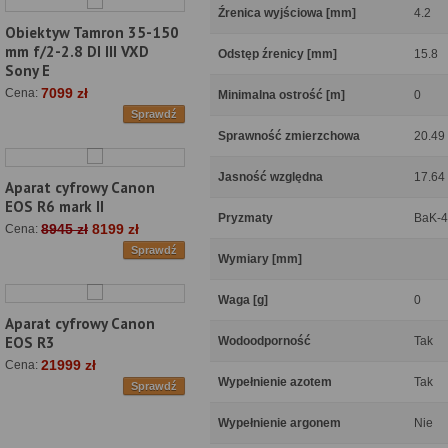
Źrenica wyjściowa [mm]
4.2
Obiektyw Tamron 35-150
mm f/2-2.8 DI III VXD
Odstęp źrenicy [mm]
15.8
Sony E
7099 zł
Cena:
Minimalna ostrość [m]
0
Sprawdź
Sprawność zmierzchowa
20.49
Jasność względna
17.64
Aparat cyfrowy Canon
EOS R6 mark II
Pryzmaty
BaK-4
8945 zł
8199 zł
Cena:
Sprawdź
Wymiary [mm]
Waga [g]
0
Aparat cyfrowy Canon
EOS R3
Wodoodporność
Tak
21999 zł
Cena:
Wypełnienie azotem
Tak
Sprawdź
Wypełnienie argonem
Nie