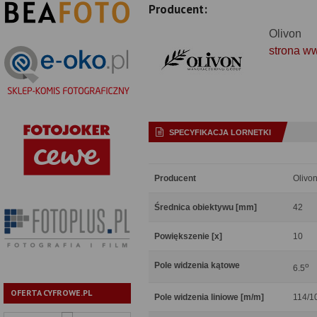
Producent:
Olivon
strona w
SPECYFIKACJA LORNETKI
Producent
Olivo
Średnica obiektywu [mm]
42
Powiększenie [x]
10
Pole widzenia kątowe
o
6.5
OFERTA CYFROWE.PL
Pole widzenia liniowe [m/m]
114/1