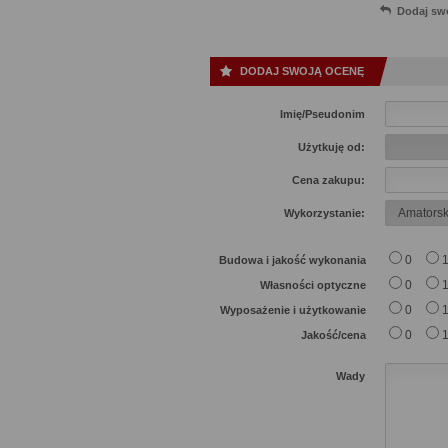
Dodaj sw
DODAJ SWOJĄ OCENĘ
Imię/Pseudonim
Użytkuję od:
Cena zakupu:
Wykorzystanie:
0
Budowa i jakość wykonania
0
Własności optyczne
0
Wyposażenie i użytkowanie
0
Jakość/cena
Wady