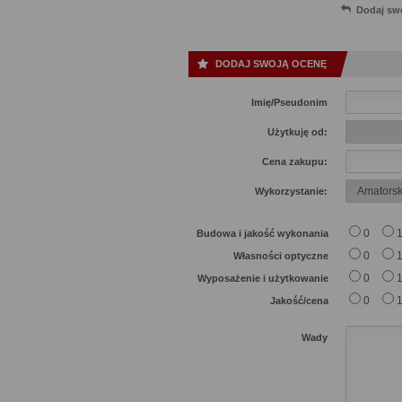
Dodaj sw
DODAJ SWOJĄ OCENĘ
Imię/Pseudonim
Użytkuję od:
Cena zakupu:
Wykorzystanie:
0
Budowa i jakość wykonania
0
Własności optyczne
0
Wyposażenie i użytkowanie
0
Jakość/cena
Wady