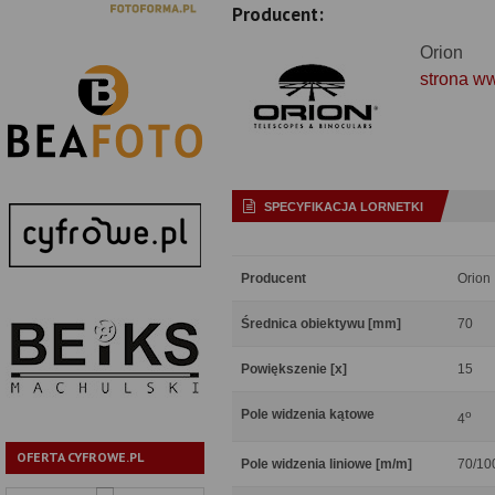
Producent:
Orion
strona w
SPECYFIKACJA LORNETKI
Producent
Orion
Średnica obiektywu [mm]
70
Powiększenie [x]
15
Pole widzenia kątowe
o
4
OFERTA CYFROWE.PL
Pole widzenia liniowe [m/m]
70/10