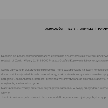
AKTUALNOŚCI
TESTY
ARTYKUŁY
PORADN
Redakcja nie ponosi odpowiedzialności za ewentualne szkody powstałe w wyniku użytkowa
redakcji: ul. Żwirki i Wigury 11/34 83-000 Pruszcz Gdański Kopiowanie lub wykorzystywan
Serwis Optyczne.pl wykorzystuje pliki cookies, które są zapisywane na Twoim komputerze
dostarczać im odpowiednie treści oraz reklamy, a także ułatwia korzystanie z serwisu, 
narzędzie Google Analytics, które jest przez nas wykorzystywane do zbierania statystyk. 
urządzenia, z którego korzystasz.
Masz możliwość zmiany preferencji dotyczących ciasteczek w swojej przeglądarce internet
witrynę.
Jeżeli nie zmienisz tych ustawień i będziesz nadal korzystał z naszej witryny, będziemy 