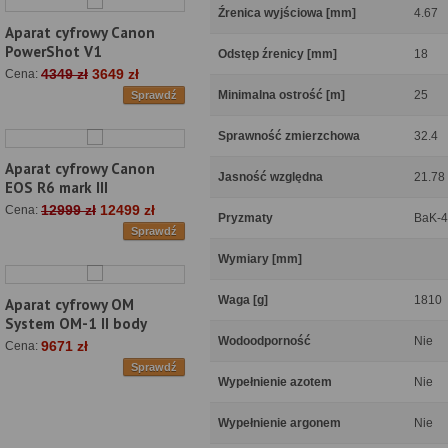
Źrenica wyjściowa [mm]
4.67
Aparat cyfrowy Canon
PowerShot V1
Odstęp źrenicy [mm]
18
4349 zł
3649 zł
Cena:
Minimalna ostrość [m]
25
Sprawdź
Sprawność zmierzchowa
32.4
Aparat cyfrowy Canon
Jasność względna
21.78
EOS R6 mark III
12999 zł
12499 zł
Cena:
Pryzmaty
BaK-4
Sprawdź
Wymiary [mm]
Waga [g]
1810
Aparat cyfrowy OM
System OM-1 II body
Wodoodporność
Nie
9671 zł
Cena:
Sprawdź
Wypełnienie azotem
Nie
Wypełnienie argonem
Nie