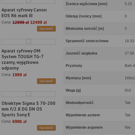
Źrenica wyjściowa [mm]
5.25
Aparat cyfrowy Canon
EOS R6 mark III
Odstęp źrenicy [mm]
0
12999 zł
12499 zł
Cena:
Minimalna ostrość [m]
5
Sprawdź
Sprawność zmierzchowa
18.33
Aparat cyfrowy OM
Jasność względna
27.56
System TOUGH TG-7
czarny, wyjątkowo
Pryzmaty
BaK-4
odporny
1989 zł
Cena:
Wymiary [mm]
166x1
Sprawdź
Waga [g]
910
Obiektyw Sigma S 70-200
Wodoodporność
Tak
mm f/2.8 DG DN OS
Sports Sony E
Wypełnienie azotem
Tak
6986 zł
Cena:
Wypełnienie argonem
Nie
Sprawdź