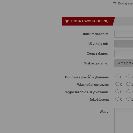
Dodaj sw
DODAJ SWOJĄ OCENĘ
Imię/Pseudonim
Użytkuję od:
Cena zakupu:
Wykorzystanie:
0
Budowa i jakość wykonania
0
Własności optyczne
0
Wyposażenie i użytkowanie
0
Jakość/cena
Wady