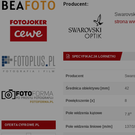
Producent:
Swarovsk
strona w
SPECYFIKACJA LORNETKI
Producent
Swaro
Średnica obiektywu [mm]
42
Powiększenie [x]
8
Pole widzenia kątowe
o
7.8
OFERTA CYFROWE.PL
Pole widzenia liniowe [m/m]
137/1