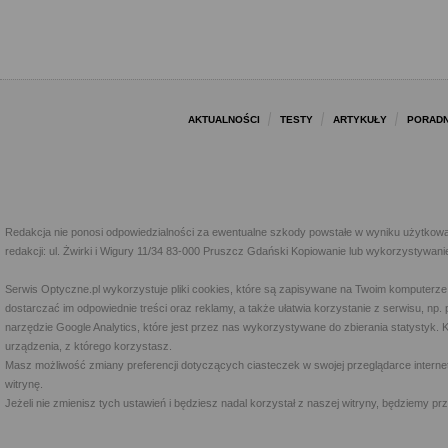
AKTUALNOŚCI
TESTY
ARTYKUŁY
PORADN
Redakcja nie ponosi odpowiedzialności za ewentualne szkody powstałe w wyniku użytkowa
redakcji: ul. Żwirki i Wigury 11/34 83-000 Pruszcz Gdański Kopiowanie lub wykorzystywan
Serwis Optyczne.pl wykorzystuje pliki cookies, które są zapisywane na Twoim komputerze
dostarczać im odpowiednie treści oraz reklamy, a także ułatwia korzystanie z serwisu, 
narzędzie Google Analytics, które jest przez nas wykorzystywane do zbierania statystyk. 
urządzenia, z którego korzystasz.
Masz możliwość zmiany preferencji dotyczących ciasteczek w swojej przeglądarce internet
witrynę.
Jeżeli nie zmienisz tych ustawień i będziesz nadal korzystał z naszej witryny, będziemy 