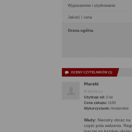
Wyposażenie i użytkowanie
Jakość / cena
Ocena ogólna
OCENY CZYTELNIKÓW (1)
Marekl
IP 89.64.x.x
Użytkuje od:
3 lat
Cena zakupu:
1100
Wykorzystanie:
Amatorskie
Wady:
Nieostry obraz na
część pola widzenia. Regu
inaczej na każdym okula