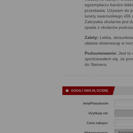
egzemplarzu bardzo lekko
przestawia. Używam do po
lunety swarovskiego x56 
Zakrywka okularów jest d
spada z okularów podcza
Zalety:
Lekka, stosunkowo
ułatwia obserwację w noc
Podsumowanie:
Jest to 
spodziewałem się, że porr
do Steinera.
DODAJ SWOJĄ OCENĘ
Imię/Pseudonim
Użytkuję od:
Cena zakupu:
Wykorzystanie: