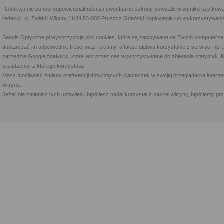
Redakcja nie ponosi odpowiedzialności za ewentualne szkody powstałe w wyniku użytkowa
redakcji: ul. Żwirki i Wigury 11/34 83-000 Pruszcz Gdański Kopiowanie lub wykorzystywan
Serwis Optyczne.pl wykorzystuje pliki cookies, które są zapisywane na Twoim komputerze
dostarczać im odpowiednie treści oraz reklamy, a także ułatwia korzystanie z serwisu, 
narzędzie Google Analytics, które jest przez nas wykorzystywane do zbierania statystyk. 
urządzenia, z którego korzystasz.
Masz możliwość zmiany preferencji dotyczących ciasteczek w swojej przeglądarce internet
witrynę.
Jeżeli nie zmienisz tych ustawień i będziesz nadal korzystał z naszej witryny, będziemy 