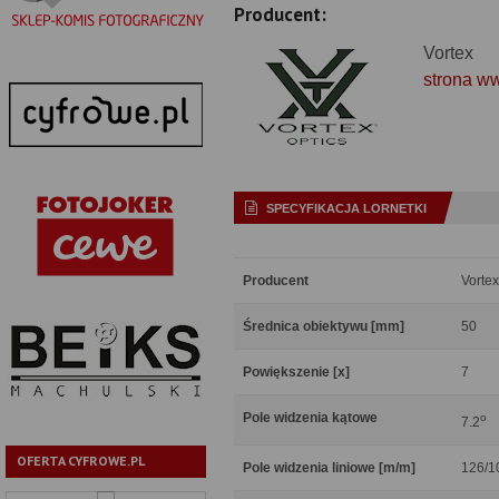
Producent:
Vortex
strona w
SPECYFIKACJA LORNETKI
Producent
Vortex
Średnica obiektywu [mm]
50
Powiększenie [x]
7
Pole widzenia kątowe
o
7.2
OFERTA CYFROWE.PL
Pole widzenia liniowe [m/m]
126/1