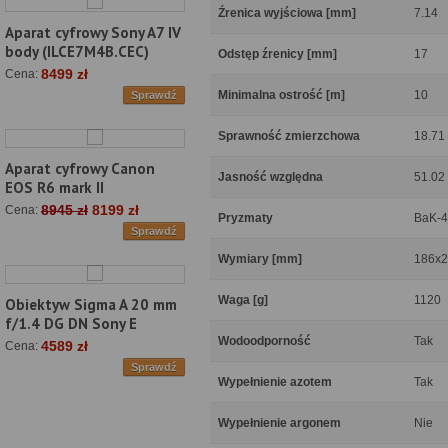
Źrenica wyjściowa [mm]
7.14
Aparat cyfrowy Sony A7 IV
body (ILCE7M4B.CEC)
Odstęp źrenicy [mm]
17
8499 zł
Cena:
Minimalna ostrość [m]
10
Sprawdź
Sprawność zmierzchowa
18.71
Aparat cyfrowy Canon
Jasność względna
51.02
EOS R6 mark II
8945 zł
8199 zł
Cena:
Pryzmaty
BaK-4
Sprawdź
Wymiary [mm]
186x
Waga [g]
1120
Obiektyw Sigma A 20 mm
f/1.4 DG DN Sony E
Wodoodporność
Tak
4589 zł
Cena:
Sprawdź
Wypełnienie azotem
Tak
Wypełnienie argonem
Nie