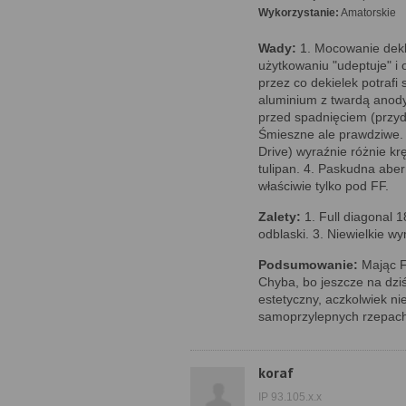
Wykorzystanie:
Amatorskie
Wady:
1. Mocowanie dekl
użytkowaniu "udeptuje" i 
przez co dekielek potrafi
aluminium z twardą anody
przed spadnięciem (przy
Śmieszne ale prawdziwe. 
Drive) wyraźnie różnie kr
tulipan. 4. Paskudna abe
właściwie tylko pod FF.
Zalety:
1. Full diagonal 1
odblaski. 3. Niewielkie w
Podsumowanie:
Mając FF
Chyba, bo jeszcze na dziś
estetyczny, aczkolwiek ni
samoprzylepnych rzepach
koraf
IP 93.105.x.x