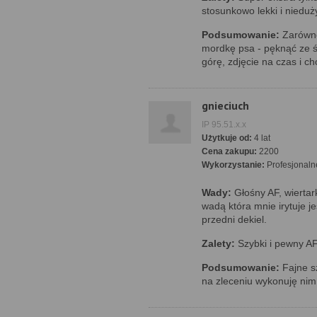
stosunkowo lekki i niedu
Podsumowanie:
Zarówno 
mordkę psa - pęknąć ze śm
górę, zdjęcie na czas i ch
gnieciuch
IP 95.51.x.x
Użytkuje od:
4 lat
Cena zakupu:
2200
Wykorzystanie:
Profesjonaln
Wady:
Głośny AF, wierta
wadą która mnie irytuje j
przedni dekiel.
Zalety:
Szybki i pewny AF.
Podsumowanie:
Fajne sz
na zleceniu wykonuję nim 