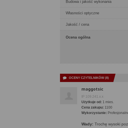
Budowa i jakość wykonania
Własności optyczne
Jakość / cena
Ocena ogólna
OCENY CZYTELNIKÓW (8)
maggotsic
IP 109.241.x.x
Użytkuje od:
1 mies.
Cena zakupu:
1100
Wykorzystanie:
Profesjonaln
Wady:
Trochę wysoki poz