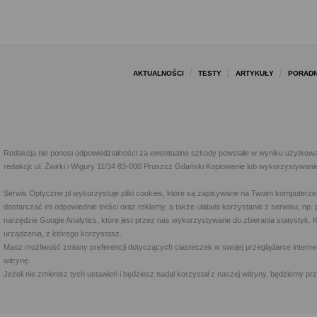
AKTUALNOŚCI
TESTY
ARTYKUŁY
PORADN
Redakcja nie ponosi odpowiedzialności za ewentualne szkody powstałe w wyniku użytkowa
redakcji: ul. Żwirki i Wigury 11/34 83-000 Pruszcz Gdański Kopiowanie lub wykorzystywan
Serwis Optyczne.pl wykorzystuje pliki cookies, które są zapisywane na Twoim komputerze
dostarczać im odpowiednie treści oraz reklamy, a także ułatwia korzystanie z serwisu, 
narzędzie Google Analytics, które jest przez nas wykorzystywane do zbierania statystyk. 
urządzenia, z którego korzystasz.
Masz możliwość zmiany preferencji dotyczących ciasteczek w swojej przeglądarce internet
witrynę.
Jeżeli nie zmienisz tych ustawień i będziesz nadal korzystał z naszej witryny, będziemy 