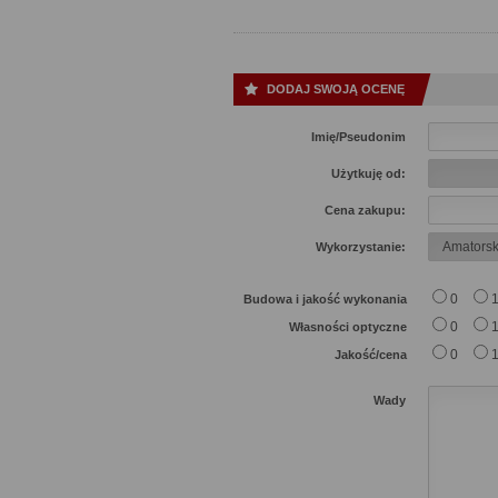
DODAJ SWOJĄ OCENĘ
Imię/Pseudonim
Użytkuję od:
Cena zakupu:
Wykorzystanie:
0
Budowa i jakość wykonania
0
Własności optyczne
0
Jakość/cena
Wady