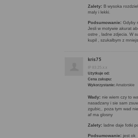
Zalety:
B wysoka rozdziel
maly i lekki.
Podsumowanie:
Gdyby ni
Jesli w motywie akurat ab
ostre , ladne zdjecia. W 
kupil , szukalbym z mniej
kris75
IP 83.25.x.x
Użytkuje od:
Cena zakupu:
Wykorzystanie:
Amatorskie
Wady:
nie wiem czy to wa
nasadzany i sie sam zsuw
zgubic,. poza tym wad ni
af ma glosny
Zalety:
ladne daje fotki p
Podsumowanie:
jest ok