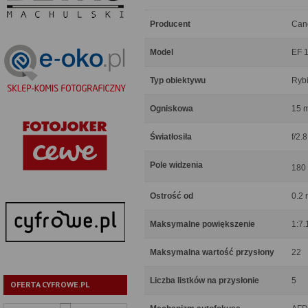
Producent
Can
Model
EF 1
Typ obiektywu
Ryb
Ogniskowa
15 
Światłosiła
f/2.8
Pole widzenia
180
Ostrość od
0.2 
Maksymalne powiększenie
1:7.
Maksymalna wartość przysłony
22
Liczba listków na przysłonie
5
OFERTA CYFROWE.PL