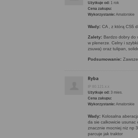
Użytkuje od:
1 rok
Cena zakupu:
Wykorzystanie:
Amatorskie
Wady:
CA , z którą CS5 da
Zalety:
Bardzo dobry do w
w plenerze. Celny i szybki
zsuwa) oraz tulipan, solid
Podsumowanie:
Zawsze g
Ryba
IP 80.121.x.x
Użytkuje od:
3 mies.
Cena zakupu:
Wykorzystanie:
Amatorskie
Wady:
Kolosalna aberacja
da sie calkowicie usuna
znacznie mocniej niz np 
parcuje jak traktor