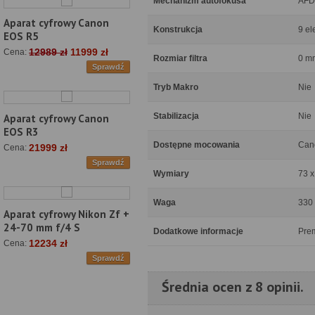
Mechanizm autofokusa
AFD 
Aparat cyfrowy Canon
Konstrukcja
9 el
EOS R5
12989 zł
11999 zł
Cena:
Rozmiar filtra
0 m
Sprawdź
Tryb Makro
Nie
Stabilizacja
Nie
Aparat cyfrowy Canon
EOS R3
Dostępne mocowania
Can
21999 zł
Cena:
Sprawdź
Wymiary
73 
Waga
330
Aparat cyfrowy Nikon Zf +
24-70 mm f/4 S
Dodatkowe informacje
Prem
12234 zł
Cena:
Sprawdź
Średnia ocen z 8 opinii.