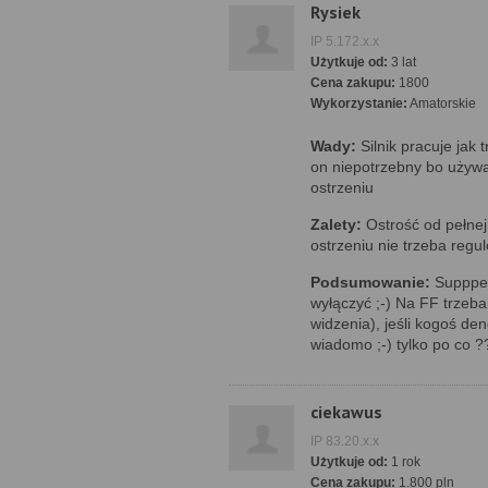
Rysiek
IP 5.172.x.x
Użytkuje od:
3 lat
Cena zakupu:
1800
Wykorzystanie:
Amatorskie
Wady:
Silnik pracuje jak t
on niepotrzebny bo uży
ostrzeniu
Zalety:
Ostrość od pełnej
ostrzeniu nie trzeba regul
Podsumowanie:
Suppper
wyłączyć ;-) Na FF trzeb
widzenia), jeśli kogoś d
wiadomo ;-) tylko po co ?
ciekawus
IP 83.20.x.x
Użytkuje od:
1 rok
Cena zakupu:
1.800 pln