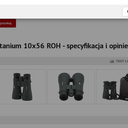
okaż tylko przetestowane modele
itanium 10x56 ROH - specyfikacja i opinie
TEST L