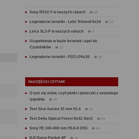
Sony RX10 V w naszych rękach
25
Legendarne lornetki - Leitz Trinovid 6x24
13
Leica SL3-P w naszych rękach
9
Uzupełnienia w bazie lornetek i apel do
Czytelników
11
Legendarne lornetki - PZO LP6x30
32
NAJCZĘŚCIEJ CZYTANE
O tym się mówi, czyli plotki i ploteczki z ostatniego
tygodnia
49
Test Sirui Aurora 35 mm f/1.4
21
Test Delta Optical Forest 8x42 Gen3
23
Sony FE 100-400 mm f/5.6-8 OSS
60
DJI Osmo Pocket 4P
10