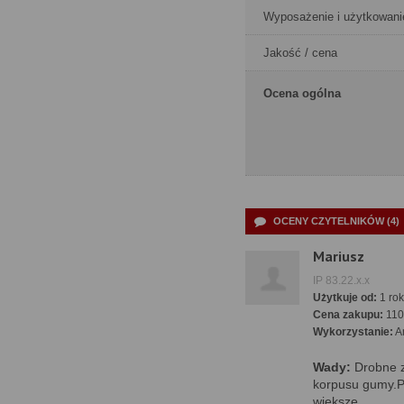
Wyposażenie i użytkowani
Jakość / cena
Ocena ogólna
OCENY CZYTELNIKÓW (4)
Mariusz
IP 83.22.x.x
Użytkuje od:
1 rok
Cena zakupu:
110
Wykorzystanie:
A
Wady:
Drobne z
korpusu gumy.Po
większe.