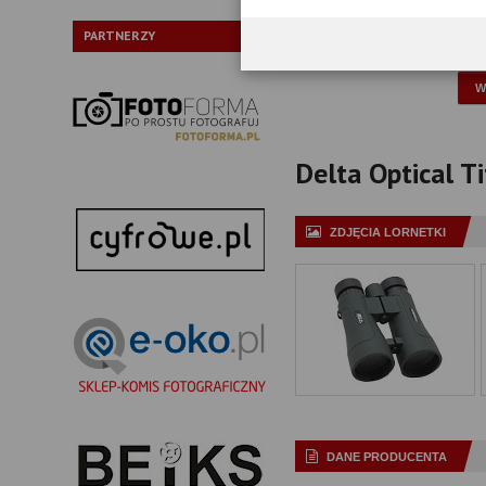
Typ pryzmatów:
PARTNERZY
P
Delta Optical T
ZDJĘCIA LORNETKI
DANE PRODUCENTA