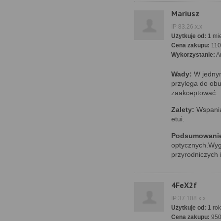
Mariusz
IP 83.26.x.x
Użytkuje od:
1 mie
Cena zakupu:
110
Wykorzystanie:
A
Wady:
W jednym
przylega do ob
zaakceptować.
Zalety:
Wspania
etui.
Podsumowani
optycznych.Wygl
przyrodniczych 
4FeX2f
IP 37.108.x.x
Użytkuje od:
1 rok
Cena zakupu:
95