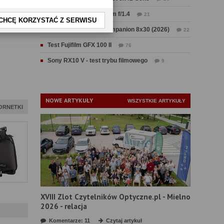
Test Sirui Aurora 35 mm f/1.4
21
CHCĘ KORZYSTAĆ Z SERWISU
Test Swarovski CL Companion 8x30 (2026)
22
Test Fujifilm GFX 100 II
76
Sony RX10 V - test trybu filmowego
9
NOWE ARTYKUŁY
WSZYSTKIE ARTYKUŁY
ORNETKI
XVIII Zlot Czytelników Optyczne.pl - Mielno
2026 - relacja
Komentarze: 11
Czytaj artykuł