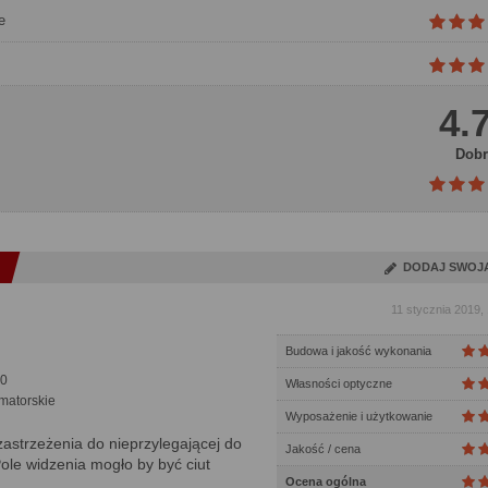
e
4.
Dobr
DODAJ SWOJ
11 stycznia 2019,
Budowa i jakość wykonania
0
Własności optyczne
matorskie
Wyposażenie i użytkowanie
astrzeżenia do nieprzylegającej do
Jakość / cena
le widzenia mogło by być ciut
Ocena ogólna