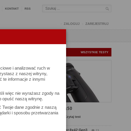
KONTAKT
RSS
ZALOGUJ
ZAREJESTRUJ
Q
FORUM
FOTOMISJE
NOWE TESTY
WSZYSTKIE TESTY
ściowe i analizować ruch w
rzystasz z naszej witryny,
te informacje z innymi
śli więc nie wyrażasz zgody na
b opuść naszą witrynę.
ek
ać Twoje dane zgodnie z naszą
Test Carl Zeiss SFL 8x50
ądarki i sposobu przetwarzania
Komentarze: 13
Czytaj test
Test Delta Optical Forest 8x42 Gen3
23