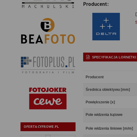
Producent:
SPECYFIKACJA LORNETKI
Producent
Średnica obiektywu [mm]
Powiększenie [x]
Pole widzenia kątowe
OFERTA CYFROWE.PL
Pole widzenia liniowe [m/m]