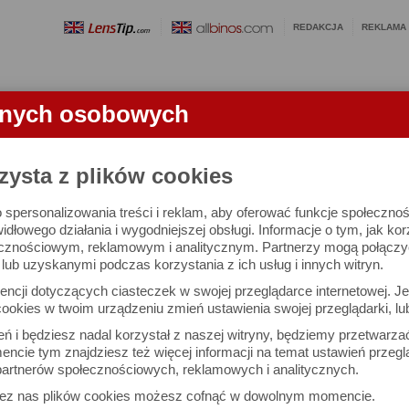
REDAKCJA
REKLAMA
anych osobowych
OBIEKTYWY
LORNETKI
SŁOWNICZEK
RANKINGI
FA
zysta z plików cookies
 spersonalizowania treści i reklam, aby oferować funkcje społeczno
e się 3021 lornetek i 1581 ocen.
widłowego działania i wygodniejszej obsługi. Informacje o tym, jak ko
cznościowym, reklamowym i analitycznym. Partnerzy mogą połączyć 
ub uzyskanymi podczas korzystania z ich usług i innych witryn.
 interesujące Cię parametry
ncji dotyczących ciasteczek w swojej przeglądarce internetowej. Je
Możesz też zrobić
ookies w twoim urządzeniu zmień ustawienia swojej przeglądarki, lu
własne porównanie lornet
ień i będziesz nadal korzystał z naszej witryny, będziemy przetwarz
ncie tym znajdziesz też więcej informacji na temat ustawień przegl
artnerów społecznościowych, reklamowych i analitycznych.
Porównaj lornetki
zez nas plików cookies możesz cofnąć w dowolnym momencie.