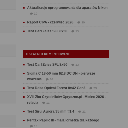
Aktualizacje oprogramowania dla aparatów Nikon
10
Raport CIPA - czerwiec 2026
39
Test Carl Zeiss SFL 8x50
13
OSTATNIO KOMENTOWANE
Test Carl Zeiss SFL 8x50
13
Sigma C 18-50 mm f/2.8 DC DN - pierwsze
wrażenia
80
Test Delta Optical Forest 8x42 Gen3
23
XVIII Zlot Czytelników Optyczne.pl - Mielno 2026 -
relacja
11
Test Sirui Aurora 35 mm f/1.4
21
Pentax Papilio III - mała lornetka dla każdego
19