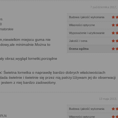
7 października 2017,
Budowa i jakość wykonania
s.
0
Własności optyczne
matorskie
Wyposażenie i użytkowanie
,niewielkim miejscu guma nie
Jakość / cena
udowy,ale minimalnie.Można to
Ocena ogólna
ły obraz,wygląd lornetki,porządne
e:
Świetna lornetka o naprawdę bardzo dobrych właściwościach
ada świetnie i świetnie się przez nią patrzy.Używam jej do obserwacji
i jestem z niej bardzo zadowolony.
13 maja 2013,
Budowa i jakość wykonania
0PLN
Własności optyczne