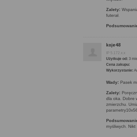
Zalety:
Wspaniał
futerał.
Podsumowani
koje48
IP 5.172.x.x
Użytkuje od:
3 mie
Cena zakupu:
Wykorzystanie:
A
Wady:
Pasek mó
Zalety:
Poręczna
dla oka. Dobre 
zmierzchu. Umi
parametry10x56
Podsumowani
myśliwych. Nikt 