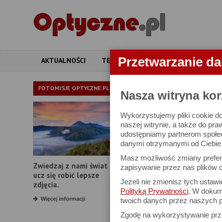
Przetwarzanie d
AKTUALNOŚCI
TESTY
ARTYKUŁY
APARATY
LORNETKI
FOTOMISJE OPTYCZNE.PL
Nasza witryna kor
Wykorzystujemy pliki cookie do
W bazie znajduj
naszej witrynie, a także do pra
udostępniamy partnerom społe
danymi otrzymanymi od Ciebie l
Proszę podać
Masz możliwość zmiany prefere
Zwiedzaj z nami świat i
Producent:
zapisywanie przez nas plików c
ucz się robić lepsze
Jeżeli nie zmienisz tych ustaw
Model:
zdjęcia.
Polityką Prywatności
. W dokume
Powiększenie:
Więcej informacji
twoich danych przez naszych p
Zgodę na wykorzystywanie pr
Średnica obiektywu: