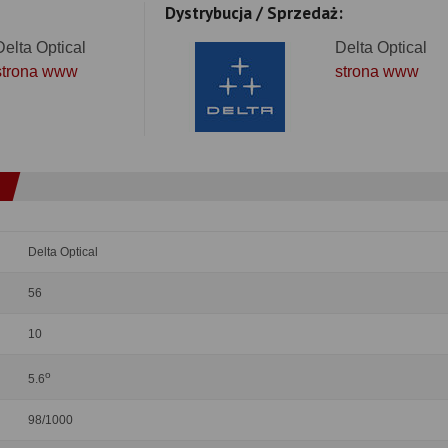
Dystrybucja / Sprzedaż:
Delta Optical
Delta Optical
strona www
strona www
Delta Optical
56
10
o
5.6
98/1000