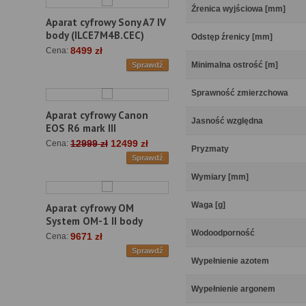
Źrenica wyjściowa [mm]
Aparat cyfrowy Sony A7 IV
body (ILCE7M4B.CEC)
Odstęp źrenicy [mm]
8499 zł
Cena:
Minimalna ostrość [m]
Sprawdź
Sprawność zmierzchowa
Aparat cyfrowy Canon
Jasność względna
EOS R6 mark III
12999 zł
12499 zł
Cena:
Pryzmaty
Sprawdź
Wymiary [mm]
Waga [g]
Aparat cyfrowy OM
System OM-1 II body
Wodoodporność
9671 zł
Cena:
Sprawdź
Wypełnienie azotem
Wypełnienie argonem