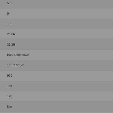
5.6
0
1.8
23.66
31.36
BaK-4/dachowe
160x140x70
960
Tak
Tak
Nie