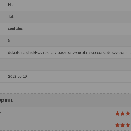
Nie
Tak
centralne
5
dekielki na obiektywy i okulary, paski, sztywne etui, ściereczka do czyszczenia
2012-09-19
pinii.
a