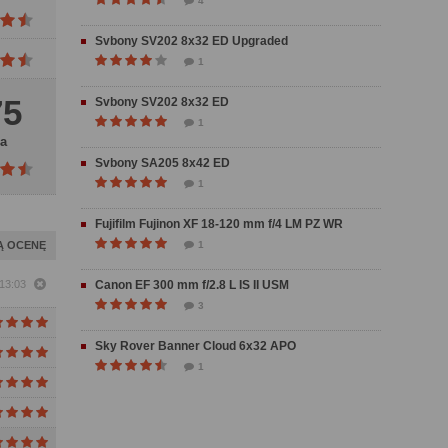
4
Svbony SV202 8x32 ED Upgraded
1
75
Svbony SV202 8x32 ED
1
a
Svbony SA205 8x42 ED
1
Fujifilm Fujinon XF 18-120 mm f/4 LM PZ WR
Ą OCENĘ
1
 13:03
Canon EF 300 mm f/2.8 L IS II USM
3
Sky Rover Banner Cloud 6x32 APO
1