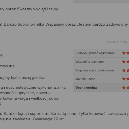
y obraz !Świetny wygląd i fajny
e:
Bardzo dobra lornetka.Wspaniały obraz .Jestem bardzo zadowolony.
13 lutego 2018,
Budowa i jakość wykonania
s.
Własności optyczne
matorskie
Wyposażenie i użytkowanie
głby być lepszej jakości.
Jakość / cena
 i dość estetycznie wykonana, miła
Ocena ogólna
własności optyczne, nawet o
arkowana waga i wielkość jak na
.
e:
Bardzo fajna i super lornetka za tą cenę. Tylko kupować, zwłaszcza 
się nie zawiedzie. Gwarancja 10 lat.