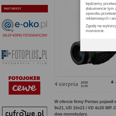
będziemy przetwa
dokumencie tym zn
PARTNERZY
sposobu przetwar
reklamowych i an
Zgodę na wykorzy
momencie.
4 sierpnia
2020
11:05
W ofercie firmy Pentax pojawił
9x21, UD 10x21 i VD 4x20 WP. O
dwa monokulary.