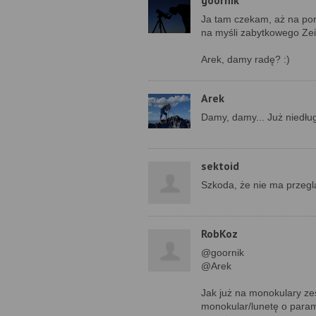
goornik
Ja tam czekam, aż na port
na myśli zabytkowego Zeis
Arek, damy radę? :)
Arek
Damy, damy... Już niedług
sektoid
Szkoda, że nie ma przeglą
RobKoz
@goornik
@Arek
Jak już na monokulary zes
monokular/lunetę o param