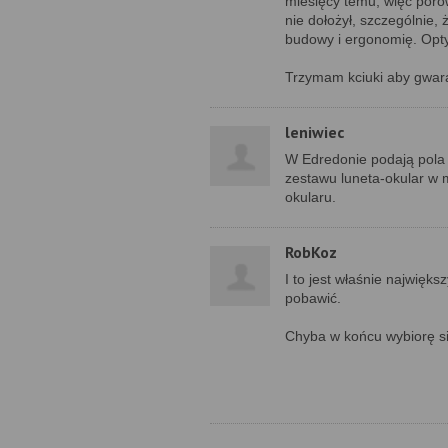
miesięcy temu, więc por
nie dołożył, szczególnie,
budowy i ergonomię. Optyc
Trzymam kciuki aby gwaran
leniwiec
W Edredonie podają pola 
zestawu luneta-okular w m
okularu.
RobKoz
I to jest właśnie najwięk
pobawić.
Chyba w końcu wybiorę się