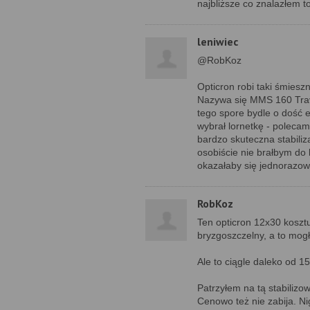
najbliższe co znalazłem 
leniwiec
@RobKoz
Opticron robi taki śmies
Nazywa się MMS 160 Trave
tego spore bydle o dość 
wybrał lornetkę - poleca
bardzo skuteczna stabiliz
osobiście nie brałbym do 
okazałaby się jednorazow
RobKoz
Ten opticron 12x30 kosztu
bryzgoszczelny, a to mogł
Ale to ciągle daleko od 1
Patrzyłem na tą stabilizow
Cenowo też nie zabija. Ni