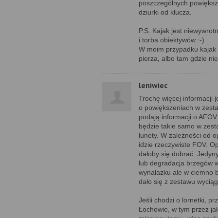
poszczególnych powiększ
dziurki od klucza.
P.S. Kajak jest niewywro
i torba obiektywów :-)
W moim przypadku kajak t
pierza, albo tam gdzie nie
leniwiec
Trochę więcej informacji 
o powiększeniach w zesta
podają informacji o AFOV o
będzie takie samo w zesta
lunety. W zależności od o
idzie rzeczywiste FOV. O
dałoby się dobrać. Jedyny
lub degradacja brzegów w
wynalazku ale w ciemno b
dało się z zestawu wycią
Jeśli chodzi o lornetki, 
Łochowie, w tym przez ja