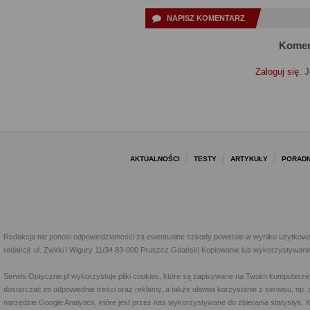
NAPISZ KOMENTARZ
Komen
Zaloguj się
. 
AKTUALNOŚCI
TESTY
ARTYKUŁY
PORADN
Redakcja nie ponosi odpowiedzialności za ewentualne szkody powstałe w wyniku użytkowa
redakcji: ul. Żwirki i Wigury 11/34 83-000 Pruszcz Gdański Kopiowanie lub wykorzystywan
Serwis Optyczne.pl wykorzystuje pliki cookies, które są zapisywane na Twoim komputerze
dostarczać im odpowiednie treści oraz reklamy, a także ułatwia korzystanie z serwisu, 
narzędzie Google Analytics, które jest przez nas wykorzystywane do zbierania statystyk. 