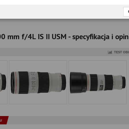
okaż tylko przetestowane modele
 mm f/4L IS II USM - specyfikacja i opin
TEST OB
U