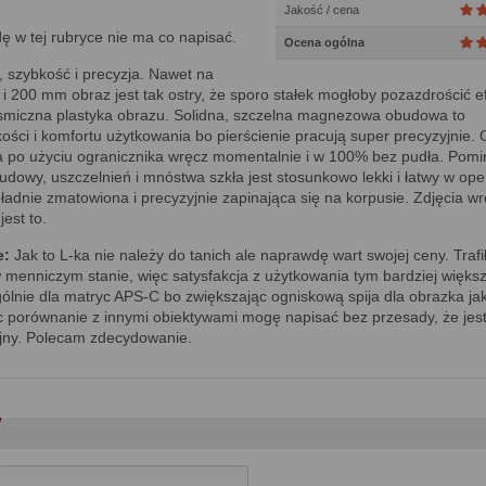
Jakość / cena
 w tej rubryce nie ma co napisać.
Ocena ogólna
 szybkość i precyzja. Nawet na
i 200 mm obraz jest tak ostry, że sporo stałek mogłoby pozazdrościć ef
osmiczna plastyka obrazu. Solidna, szczelna magnezowa obudowa to
kości i komfortu użytkowania bo pierścienie pracują super precyzyjnie. 
a po użyciu ogranicznika wręcz momentalnie i w 100% bez pudła. Pom
owy, uszczelnień i mnóstwa szkła jest stosunkowo lekki i łatwy w op
 ładnie zmatowiona i precyzyjnie zapinająca się na korpusie. Zdjęcia w
jest to.
e:
Jak to L-ka nie należy do tanich ale naprawdę wart swojej ceny. Traf
menniczym stanie, więc satysfakcja z użytkowania tym bardziej większ
lnie dla matryc APS-C bo zwiększając ogniskową spija dla obrazka ja
 porównanie z innymi obiektywami mogę napisać bez przesady, że jes
yjny. Polecam zdecydowanie.