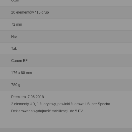
USM
20 elementów / 15 grup
72 mm
Nie
Tak
Canon EF
176 x 80 mm
780 g
Premiera: 7.06.2018
2 elementy UD, 1 fluorytowy, powłoki fluorowe i Super Spectra
Deklarowana wydajność stabilizacji: do 5 EV