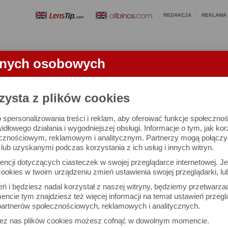
REDAKCJA
REKLAMA
anych osobowych
OBIEKTYWY
LORNETKI
SŁOWNICZEK
RANKINGI
FA
zysta z plików cookies
 spersonalizowania treści i reklam, aby oferować funkcje społeczno
e się 2318 obiektywów i 9905 ocen.
widłowego działania i wygodniejszej obsługi. Informacje o tym, jak ko
cznościowym, reklamowym i analitycznym. Partnerzy mogą połączyć 
ub uzyskanymi podczas korzystania z ich usług i innych witryn.
 interesujące Cię parametry
ncji dotyczących ciasteczek w swojej przeglądarce internetowej. Je
Możesz też zrobić
ookies w twoim urządzeniu zmień ustawienia swojej przeglądarki, lu
własne porównanie obiekty
ień i będziesz nadal korzystał z naszej witryny, będziemy przetwarz
ncie tym znajdziesz też więcej informacji na temat ustawień przegl
artnerów społecznościowych, reklamowych i analitycznych.
Porównaj obiektywy
zez nas plików cookies możesz cofnąć w dowolnym momencie.