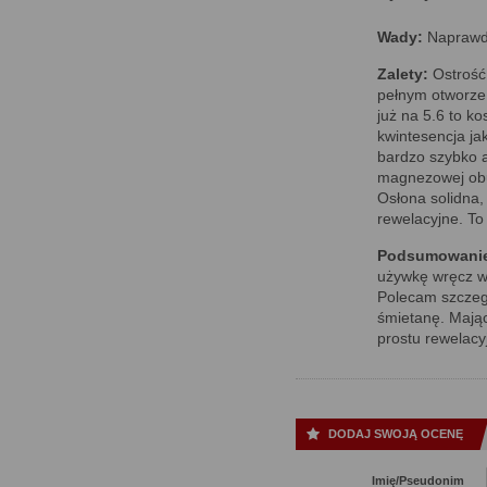
Wady:
Naprawdę
Zalety:
Ostrość,
pełnym otworze 
już na 5.6 to k
kwintesencja ja
bardzo szybko 
magnezowej obud
Osłona solidna,
rewelacyjne. To 
Podsumowani
używkę wręcz w 
Polecam szczegó
śmietanę. Mając
prostu rewelac
DODAJ SWOJĄ OCENĘ
Imię/Pseudonim