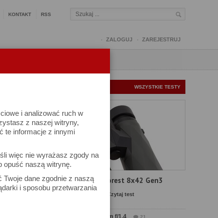
KONTAKT
RSS
ZALOGUJ
ZAREJESTRUJ
Q
FORUM
FOTOMISJE
NOWE TESTY
WSZYSTKIE TESTY
ściowe i analizować ruch w
rzystasz z naszej witryny,
te informacje z innymi
śli więc nie wyrażasz zgody na
b opuść naszą witrynę.
wów
ać Twoje dane zgodnie z naszą
Test Delta Optical Forest 8x42 Gen3
ądarki i sposobu przetwarzania
Komentarze: 23
Czytaj test
Test Sirui Aurora 35 mm f/1.4
21