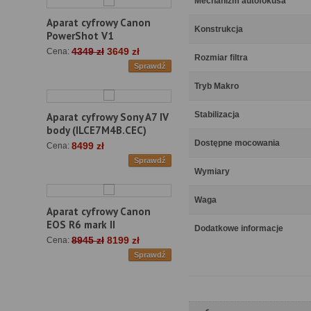
Mechanizm autofokusa
Aparat cyfrowy Canon
Konstrukcja
PowerShot V1
4349 zł
3649 zł
Cena:
Rozmiar filtra
Sprawdź
Tryb Makro
Stabilizacja
Aparat cyfrowy Sony A7 IV
body (ILCE7M4B.CEC)
Dostępne mocowania
8499 zł
Cena:
Sprawdź
Wymiary
Waga
Aparat cyfrowy Canon
EOS R6 mark II
Dodatkowe informacje
8945 zł
8199 zł
Cena:
Sprawdź