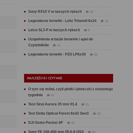
Sony RX10 V w naszych rękach
25
Legendarne lornetki - Leitz Trinovid 6x24
13
Leica SL3-P w naszych rękach
9
Uzupełnienia w bazie lornetek i apel do
Czytelników
11
Legendarne lornetki - PZO LP6x30
32
NAJCZĘŚCIEJ CZYTANE
O tym się mówi, czyli plotki i ploteczki z ostatniego
tygodnia
47
Test Sirui Aurora 35 mm f/1.4
21
Test Delta Optical Forest 8x42 Gen3
23
DJI Osmo Pocket 4P
10
Sony FE 100-400 mm f/5.6-8 OSS
41