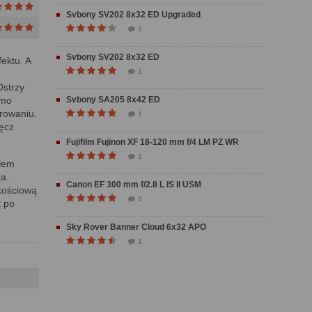
Svbony SV202 8x32 ED Upgraded
1
Svbony SV202 8x32 ED
ektu. A
1
Ostrzy
imo
Svbony SA205 8x42 ED
erowaniu.
1
ręcz
Fujifilm Fujinon XF 18-120 mm f/4 LM PZ WR
1
iłem
a.
Canon EF 300 mm f/2.8 L IS II USM
kościową
3
t po
Sky Rover Banner Cloud 6x32 APO
1