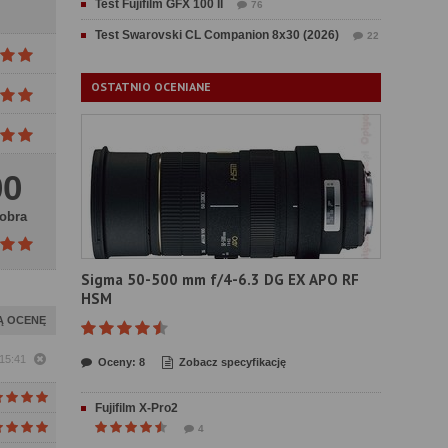
Test Fujifilm GFX 100 II
76
Test Swarovski CL Companion 8x30 (2026)
22
OSTATNIO OCENIANE
00
obra
Sigma 50-500 mm f/4-6.3 DG EX APO RF
HSM
Ą OCENĘ
15:41
Oceny: 8
Zobacz specyfikację
Fujifilm X-Pro2
4