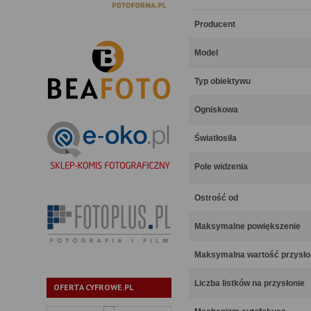
Producent
Model
Typ obiektywu
Ogniskowa
Światłosiła
Pole widzenia
Ostrość od
Maksymalne powiększenie
Maksymalna wartość przysł
Liczba listków na przysłonie
OFERTA CYFROWE.PL