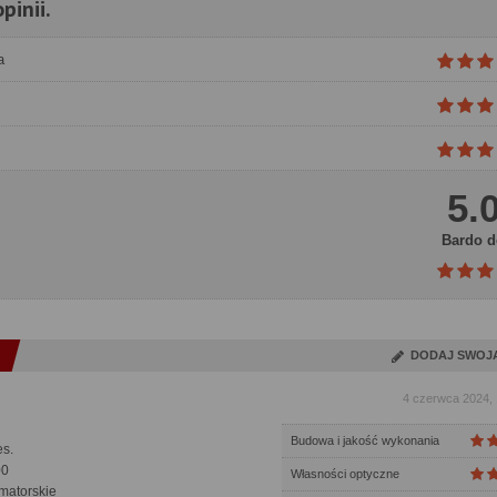
pinii.
a
5.
Bardo d
DODAJ SWOJ
4 czerwca 2024, 
Budowa i jakość wykonania
s.
00
Własności optyczne
matorskie