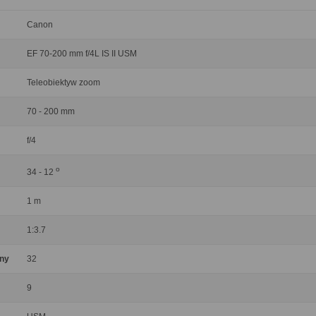
Canon
EF 70-200 mm f/4L IS II USM
Teleobiektyw zoom
70 - 200 mm
f/4
o
34 - 12
1 m
1:3.7
ony
32
9