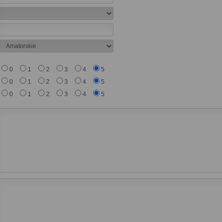
0
1
2
3
4
5
0
1
2
3
4
5
0
1
2
3
4
5