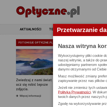
Przetwarzanie d
AKTUALNOŚCI
TESTY
ARTYKUŁY
APARATY
OBIEKTYWY
FOTOMISJE OPTYCZNE.PL
Nasza witryna kor
Wykorzystujemy pliki cookie do
W bazie znajduj
naszej witrynie, a także do pra
udostępniamy partnerom społe
danymi otrzymanymi od Ciebie l
Proszę podać
Masz możliwość zmiany prefere
Zwiedzaj z nami świat i
Producent:
zapisywanie przez nas plików c
ucz się robić lepsze
Jeżeli nie zmienisz tych ustaw
Model:
zdjęcia.
Polityką Prywatności
. W dokume
Typ obiektywu:
Więcej informacji
twoich danych przez naszych p
Zgodę na wykorzystywanie pr
Typ mocowania: