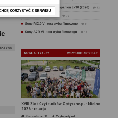
Test Swarovski CL Companion 8x30 (2026)
22
CHCĘ KORZYSTAĆ Z SERWISU
Test Fujifilm GFX 100 II
76
Sony RX10 V - test trybu filmowego
9
ie
Sony A7R VI - test trybu filmowego
11
IEKTYWU
NOWE ARTYKUŁY
WSZYSTKIE ARTYKUŁY
XVIII Zlot Czytelników Optyczne.pl - Mielno
2026 - relacja
Komentarze: 11
Czytaj artykuł