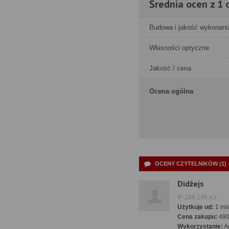
Średnia ocen z 1 o
Budowa i jakość wykonani
Własności optyczne
Jakość / cena
Ocena ogólna
OCENY CZYTELNIKÓW (1)
Didżejs
IP 188.146.x.x
Użytkuje od:
1 mie
Cena zakupu:
48
Wykorzystanie:
A