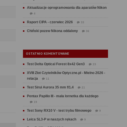
Aktualizacje oprogramowania dla aparatów Nikon
4
Raport CIPA - czerwiec 2026
33
Chiński pozew Nikona oddalony
36
OSTATNIO KOMENTOWANE
Test Delta Optical Forest 8x42 Gen3
23
XVIII Zlot Czytelników Optyczne.pl - Mielno 2026 -
relacja
11
Test Sirui Aurora 35 mm f/1.4
21
Pentax Papilio III - mała lornetka dla każdego
19
Test Sony RX10 V - test trybu filmowego
9
Leica SL3-P w naszych rękach
9