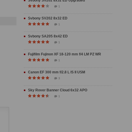
Svbony SV202 8x32 ED Upgraded
1
Svbony SV202 8x32 ED
1
Svbony SA205 8x42 ED
1
Fujifilm Fujinon XF 18-120 mm f/4 LM PZ WR
1
Canon EF 300 mm f/2.8 L IS II USM
3
Sky Rover Banner Cloud 6x32 APO
1