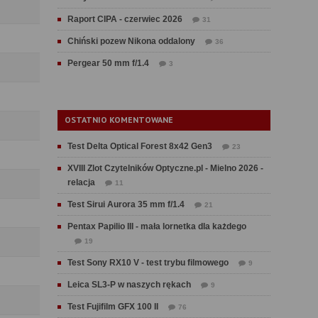
Raport CIPA - czerwiec 2026
31
Chiński pozew Nikona oddalony
36
Pergear 50 mm f/1.4
3
OSTATNIO KOMENTOWANE
Test Delta Optical Forest 8x42 Gen3
23
XVIII Zlot Czytelników Optyczne.pl - Mielno 2026 -
relacja
11
Test Sirui Aurora 35 mm f/1.4
21
Pentax Papilio III - mała lornetka dla każdego
19
Test Sony RX10 V - test trybu filmowego
9
Leica SL3-P w naszych rękach
9
Test Fujifilm GFX 100 II
76