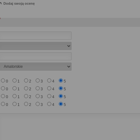
Dodaj swoją ocenę
0
1
2
3
4
5
0
1
2
3
4
5
0
1
2
3
4
5
0
1
2
3
4
5