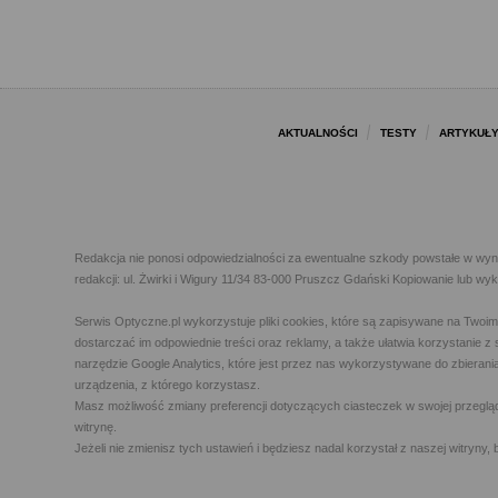
AKTUALNOŚCI
TESTY
ARTYKUŁ
Redakcja nie ponosi odpowiedzialności za ewentualne szkody powstałe w wyn
redakcji: ul. Żwirki i Wigury 11/34 83-000 Pruszcz Gdański Kopiowanie lub w
Serwis Optyczne.pl wykorzystuje pliki cookies, które są zapisywane na Twoi
dostarczać im odpowiednie treści oraz reklamy, a także ułatwia korzystanie
narzędzie Google Analytics, które jest przez nas wykorzystywane do zbierani
urządzenia, z którego korzystasz.
Masz możliwość zmiany preferencji dotyczących ciasteczek w swojej przegląda
witrynę.
Jeżeli nie zmienisz tych ustawień i będziesz nadal korzystał z naszej witry