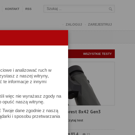
KONTAKT
RSS
ZALOGUJ
ZAREJESTRUJ
Q
FORUM
FOTOMISJE
NOWE TESTY
WSZYSTKIE TESTY
ściowe i analizować ruch w
rzystasz z naszej witryny,
te informacje z innymi
śli więc nie wyrażasz zgody na
b opuść naszą witrynę.
ek
ać Twoje dane zgodnie z naszą
Test Delta Optical Forest 8x42 Gen3
ądarki i sposobu przetwarzania
Komentarze: 23
Czytaj test
Test Sirui Aurora 35 mm f/1.4
21