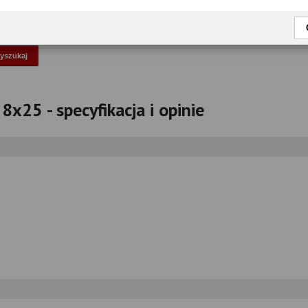
okaż tylko przetestowane modele
x25 - specyfikacja i opinie