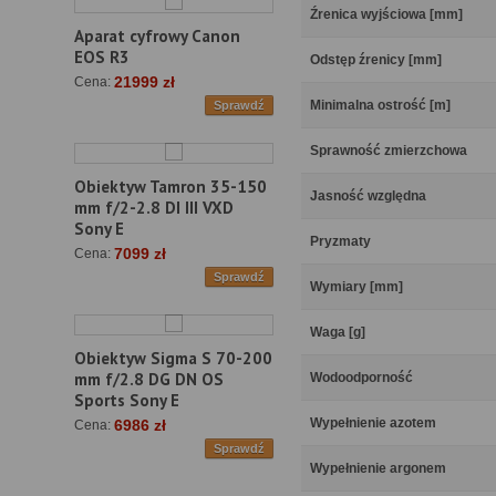
Źrenica wyjściowa [mm]
Aparat cyfrowy Canon
EOS R3
Odstęp źrenicy [mm]
21999 zł
Cena:
Minimalna ostrość [m]
Sprawdź
Sprawność zmierzchowa
Obiektyw Tamron 35-150
Jasność względna
mm f/2-2.8 DI III VXD
Sony E
Pryzmaty
7099 zł
Cena:
Sprawdź
Wymiary [mm]
Waga [g]
Obiektyw Sigma S 70-200
mm f/2.8 DG DN OS
Wodoodporność
Sports Sony E
Wypełnienie azotem
6986 zł
Cena:
Sprawdź
Wypełnienie argonem