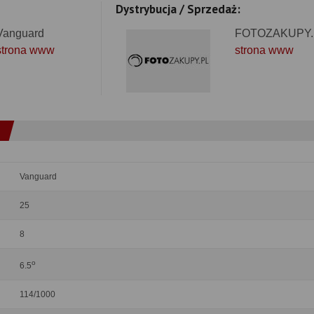
Dystrybucja / Sprzedaż:
Vanguard
FOTOZAKUPY.
strona www
strona www
Vanguard
25
8
o
6.5
114/1000