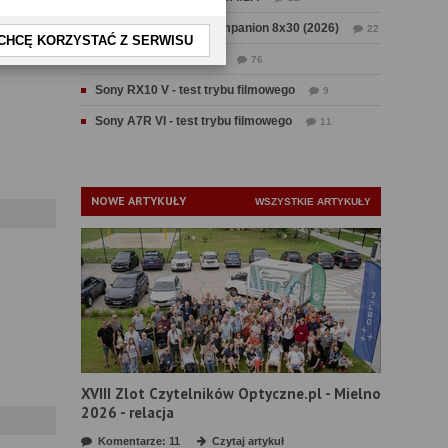
Test Swarovski CL Companion 8x30 (2026)
22
CHCĘ KORZYSTAĆ Z SERWISU
Test Fujifilm GFX 100 II
76
Sony RX10 V - test trybu filmowego
9
Sony A7R VI - test trybu filmowego
11
NOWE ARTYKUŁY
WSZYSTKIE ARTYKUŁY
XVIII Zlot Czytelników Optyczne.pl - Mielno
2026 - relacja
Komentarze: 11
Czytaj artykuł