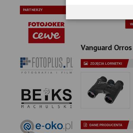
Typ pryzmatów:
PARTNERZY
P
Vanguard Orros 8
ZDJĘCIA LORNETKI
DANE PRODUCENTA