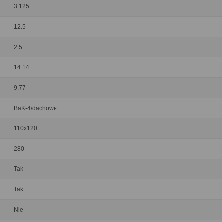
3.125
12.5
2.5
14.14
9.77
BaK-4/dachowe
110x120
280
Tak
Tak
Nie