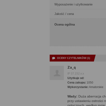
Wyposażenie i użytkowanie
Jakość / cena
Ocena ogólna
OCENY CZYTELNIKÓW (1)
Za_q
IP 37.152.x.x
Użytkuje od:
Cena zakupu:
1050
Wykorzystanie:
Amatorskie
Wady:
Duża aberracja chr
przy ustawieniu ostrości 
optycznych, według mnie 