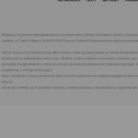
AKTUALNOŚCI
TESTY
ARTYKUŁY
PORADN
Redakcja nie ponosi odpowiedzialności za ewentualne szkody powstałe w wyniku użytkowa
redakcji: ul. Żwirki i Wigury 11/34 83-000 Pruszcz Gdański Kopiowanie lub wykorzystywan
Serwis Optyczne.pl wykorzystuje pliki cookies, które są zapisywane na Twoim komputerze
dostarczać im odpowiednie treści oraz reklamy, a także ułatwia korzystanie z serwisu, 
narzędzie Google Analytics, które jest przez nas wykorzystywane do zbierania statystyk. 
urządzenia, z którego korzystasz.
Masz możliwość zmiany preferencji dotyczących ciasteczek w swojej przeglądarce internet
witrynę.
Jeżeli nie zmienisz tych ustawień i będziesz nadal korzystał z naszej witryny, będziemy 