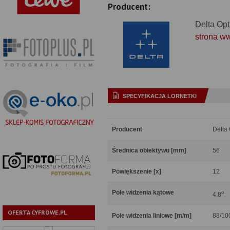
Producent:
Delta Opt
strona w
SPECYFIKACJA LORNETKI
Producent
Delta 
Średnica obiektywu [mm]
56
Powiększenie [x]
12
Pole widzenia kątowe
o
4.8
OFERTA CYFROWE.PL
Pole widzenia liniowe [m/m]
88/10