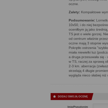
oczne.
Zalety:
Kompaktowe wymi
Podsumowanie:
Lornetk
10x50, i do niej bezpośre
oceniłbym ją jako średnią
TS jest o wiele gorzej. Ni
od centrum właśnie przez
oczne mają 3 stopnie wys
Pokrętło ostrzenia "szyb
miała niewielki luz (pod
a druga przesuwała się - 
w TS, raczej za sprawą o
2-3 km. aberracja (zwłasz
strzelają 4 długie promie
wygląda nieco słabiej niż
DODAJ SWOJĄ OCENĘ
Imię/Pseudonim