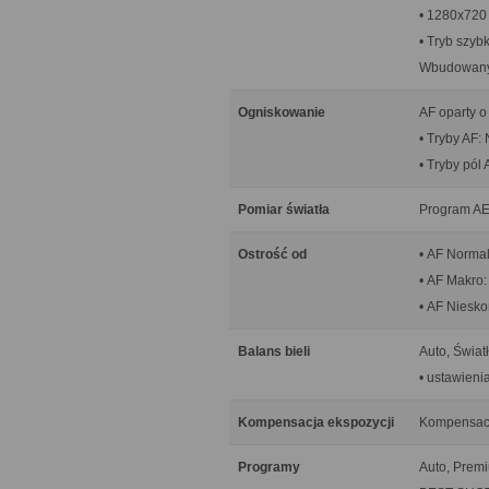
• 1280x720 
• Tryb szyb
Wbudowany
Ogniskowanie
AF oparty o
• Tryby AF:
• Tryby pól
Pomiar światła
Program AE.
Ostrość od
• AF Normal
• AF Makro:
• AF Niesk
Balans bieli
Auto, Świat
• ustawieni
Kompensacja ekspozycji
Kompensacja
Programy
Auto, Premi