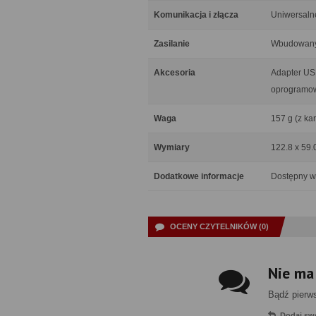
Komunikacja i złącza
Uniwersaln
Zasilanie
Wbudowany 
Akcesoria
Adapter USB
oprogramo
Waga
157 g (z ka
Wymiary
122.8 x 59.
Dodatkowe informacje
Dostępny w
OCENY CZYTELNIKÓW (0)
Nie ma
Bądź pierw
Dodaj sw