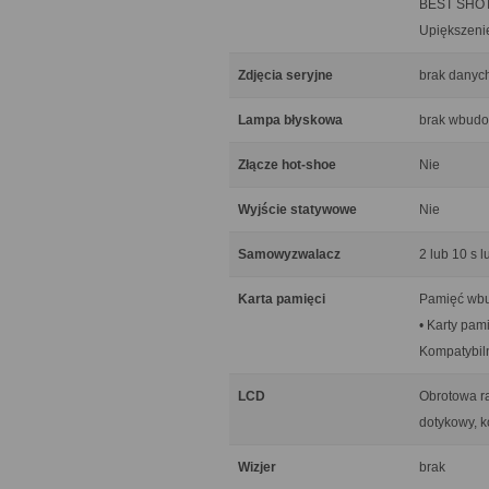
BEST SHOT, 
Upiększenie
Zdjęcia seryjne
brak danyc
Lampa błyskowa
brak wbudo
Złącze hot-shoe
Nie
Wyjście statywowe
Nie
Samowyzwalacz
2 lub 10 s l
Karta pamięci
Pamięć wb
• Karty pam
Kompatybiln
LCD
Obrotowa ra
dotykowy, 
Wizjer
brak