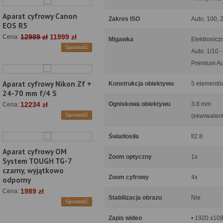
Aparat cyfrowy Canon
Zakres ISO
Auto, 100, 
EOS R5
12989 zł
11999 zł
Cena:
Migawka
Elektronicz
Sprawdź
Auto: 1/10 
Premium Aut
Aparat cyfrowy Nikon Zf +
Konstrukcja obiektywu
5 elementów
24-70 mm f/4 S
Ogniskowa obiektywu
3.8 mm
12234 zł
Cena:
Sprawdź
(ekwiwalent
Światłosiła
f/2.8
Aparat cyfrowy OM
Zoom optyczny
1x
System TOUGH TG-7
czarny, wyjątkowo
Zoom cyfrowy
4x
odporny
1989 zł
Cena:
Stabilizacja obrazu
Nie
Sprawdź
Zapis wideo
• 1920 x1080