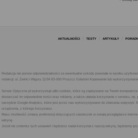
AKTUALNOŚCI
TESTY
ARTYKUŁY
PORADN
Redakcja nie ponosi odpowiedzialności za ewentualne szkody powstałe w wyniku użytkowa
redakcji: ul. Żwirki i Wigury 11/34 83-000 Pruszcz Gdański Kopiowanie lub wykorzystywan
Serwis Optyczne.pl wykorzystuje pliki cookies, które są zapisywane na Twoim komputerze
dostarczać im odpowiednie treści oraz reklamy, a także ułatwia korzystanie z serwisu, 
narzędzie Google Analytics, które jest przez nas wykorzystywane do zbierania statystyk. 
urządzenia, z którego korzystasz.
Masz możliwość zmiany preferencji dotyczących ciasteczek w swojej przeglądarce internet
witrynę.
Jeżeli nie zmienisz tych ustawień i będziesz nadal korzystał z naszej witryny, będziemy 