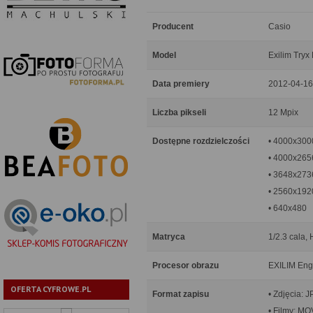
Producent
Casio
Model
Exilim Try
Data premiery
2012-04-16
Liczba pikseli
12 Mpix
Dostępne rozdzielczości
• 4000x300
• 4000x2656
• 3648x273
• 2560x192
• 640x480
Matryca
1/2.3 cala,
Procesor obrazu
EXILIM Eng
OFERTA CYFROWE.PL
Format zapisu
• Zdjęcia: 
• Filmy: M