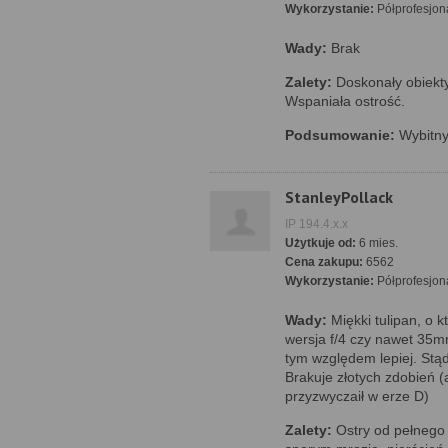
Wykorzystanie:
Półprofesjon
Wady:
Brak
Zalety:
Doskonały obiekt
Wspaniała ostrość.
Podsumowanie:
Wybitny
StanleyPollack
IP 194.4.x.x
Użytkuje od:
6 mies.
Cena zakupu:
6562
Wykorzystanie:
Półprofesjon
Wady:
Miękki tulipan, o 
wersja f/4 czy nawet 35
tym względem lepiej. Stą
Brakuje złotych zdobień (
przyzwyczaił w erze D)
Zalety:
Ostry od pełnego 