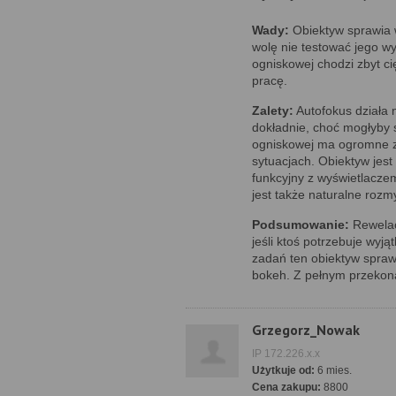
Wady:
Obiektyw sprawia 
wolę nie testować jego wy
ogniskowej chodzi zbyt c
pracę.
Zalety:
Autofokus działa n
dokładnie, choć mogłyby s
ogniskowej ma ogromne zn
sytuacjach. Obiektyw jest
funkcyjny z wyświetlacz
jest także naturalne rozm
Podsumowanie:
Rewelacy
jeśli ktoś potrzebuje wyją
zadań ten obiektyw spraw
bokeh. Z pełnym przekon
Grzegorz_Nowak
IP 172.226.x.x
Użytkuje od:
6 mies.
Cena zakupu:
8800