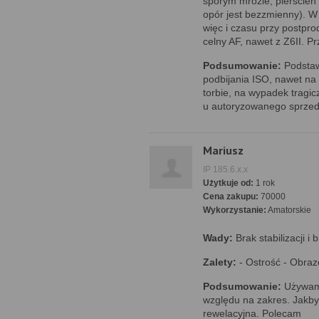
sporym mrozie, pierścień 
opór jest bezzmienny). W
więc i czasu przy postpro
celny AF, nawet z Z6II. 
Podsumowanie:
Podstaw
podbijania ISO, nawet na 
torbie, na wypadek tragi
u autoryzowanego sprzeda
Mariusz
IP 185.6.x.x
Użytkuje od:
1 rok
Cena zakupu:
70000
Wykorzystanie:
Amatorskie
Wady:
Brak stabilizacji i
Zalety:
- Ostrość - Obraz
Podsumowanie:
Używam 
względu na zakres. Jakby
rewelacyjna. Polecam