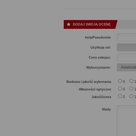
DODAJ SWOJĄ OCENĘ
Imię/Pseudonim
Użytkuję od:
Cena zakupu:
Wykorzystanie:
0
Budowa i jakość wykonania
0
Własności optyczne
0
Jakość/cena
Wady