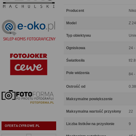
Producent
Niko
Model
Z 24
Typ obiektywu
Uni
Ogniskowa
24 
Światłosiła
f/2.8
Pole widzenia
84 -
Ostrość od
0.3
Maksymalne powiększenie
Maksymalna wartość przysłony
22
Liczba listków na przysłonie
9
OFERTA CYFROWE.PL