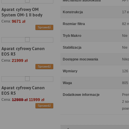
Mechanizm autofokusa
AF /
Aparat cyfrowy OM
Konstrukcja
17 e
System OM-1 II body
9671 zł
Cena:
Rozmiar filtra
82 
Sprawdź
Tryb Makro
Nie
Stabilizacja
Nie
Aparat cyfrowy Canon
EOS R3
Dostępne mocowania
Niko
21999 zł
Cena:
Sprawdź
Wymiary
126
Waga
805
Aparat cyfrowy Canon
EOS R5
Dodatkowe informacje
Prem
12989 zł
11999 zł
Cena:
2 so
Sprawdź
powł