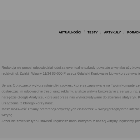
AKTUALNOŚCI
TESTY
ARTYKUŁY
PORADN
Redakcja nie ponosi odpowiedzialności za ewentualne szkody powstałe w wyniku użytkowa
redakcji: ul. Żwirki i Wigury 11/34 83-000 Pruszcz Gdański Kopiowanie lub wykorzystywan
Serwis Optyczne.pl wykorzystuje pliki cookies, które są zapisywane na Twoim komputerze
dostarczać im odpowiednie treści oraz reklamy, a także ułatwia korzystanie z serwisu, 
narzędzie Google Analytics, które jest przez nas wykorzystywane do zbierania statystyk. 
urządzenia, z którego korzystasz.
Masz możliwość zmiany preferencji dotyczących ciasteczek w swojej przeglądarce internet
witrynę.
Jeżeli nie zmienisz tych ustawień i będziesz nadal korzystał z naszej witryny, będziemy 