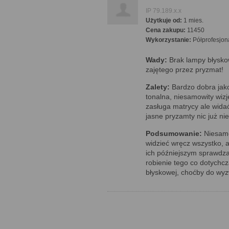
IP 79.189.x.x
Użytkuje od:
1 mies.
Cena zakupu:
11450
Wykorzystanie:
Półprofesjon
Wady:
Brak lampy błysko
zajętego przez pryzmat!
Zalety:
Bardzo dobra jako
tonalna, niesamowity wizj
zasługa matrycy ale wida
jasne pryzamty nic już ni
Podsumowanie:
Niesamo
widzieć wręcz wszystko, 
ich późniejszym sprawdza
robienie tego co dotychc
błyskowej, choćby do wy