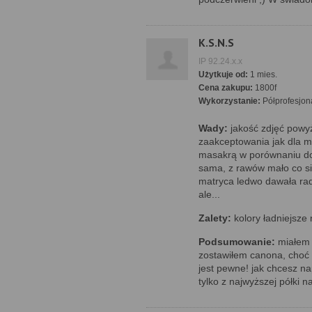
K.S.N.S
IP 92.24.x.x
Użytkuje od:
1 mies.
Cena zakupu:
1800f
Wykorzystanie:
Półprofesjon
Wady:
jakość zdjęć powyż
zaakceptowania jak dla mni
masakrą w porównaniu do
sama, z rawów mało co si
matryca ledwo dawała rad
ale...
Zalety:
kolory ładniejsze
Podsumowanie:
miałem 
zostawiłem canona, choć t
jest pewne! jak chcesz na
tylko z najwyższej półki n