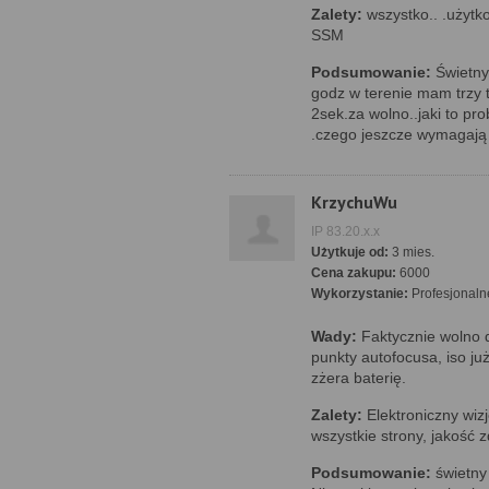
Zalety:
wszystko.. .użyt
SSM
Podsumowanie:
Świetny 
godz w terenie mam trzy t
2sek.za wolno..jaki to pr
.czego jeszcze wymagają l
KrzychuWu
IP 83.20.x.x
Użytkuje od:
3 mies.
Cena zakupu:
6000
Wykorzystanie:
Profesjonaln
Wady:
Faktycznie wolno d
punkty autofocusa, iso ju
zżera baterię.
Zalety:
Elektroniczny wiz
wszystkie strony, jakość z
Podsumowanie:
świetny 