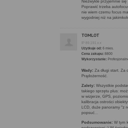
Niezwykle przyjemnie się
Poprawić trzeba autofocus,
nie wiem czemu focus magni
wygodniej niż na jakimko
TOMLOT
IP 89.191.x.x
Użytkuje od:
6 mies.
Cena zakupu:
8800
Wykorzystanie:
Profesjonaln
Wady:
Za długi start. Za
Prądożerność.
Zalety:
Wszystkie podst
takiego sprzętu plus: moż
w wizjerze, GPS, poziomic
kalibracja ostrości obie
LCD, duże panoramy "z rę
popsuć...
Podsumowanie:
W tym k
podczerwieni ;) W świado