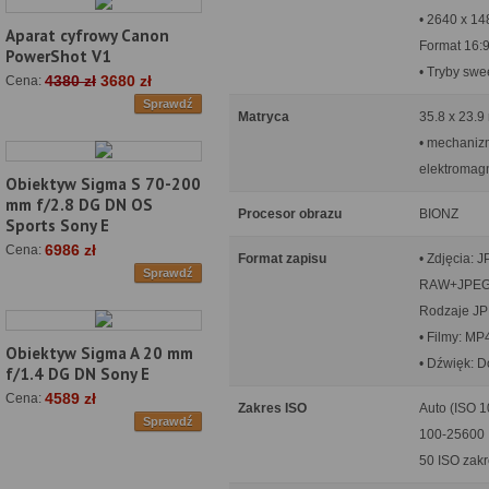
• 2640 x 1
Aparat cyfrowy Canon
Format 16:
PowerShot V1
• Tryby sw
4380 zł
3680 zł
Cena:
Sprawdź
Matryca
35.8 x 23.9
• mechaniz
elektromag
Obiektyw Sigma S 70-200
mm f/2.8 DG DN OS
Procesor obrazu
BIONZ
Sports Sony E
6986 zł
Cena:
Format zapisu
• Zdjęcia: 
Sprawdź
RAW+JPE
Rodzaje JPE
• Filmy: M
Obiektyw Sigma A 20 mm
• Dźwięk: D
f/1.4 DG DN Sony E
4589 zł
Cena:
Zakres ISO
Auto (ISO 1
Sprawdź
100-25600 
50 ISO zakr