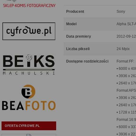
Producent
Sony
Model
Alpha SLT-
Data premiery
2012-09-12
Liczba pikseli
24 Mpix
Dostępne rozdzielczości
Format FF:
• 6000 x 4
• 3936 x 2
• 2640 x 1
Format APS
• 3936 x 2
• 2640 x 1
• 1728 x 11
Format 16:9
OFERTA CYFROWE.PL
• 6000 x 3
• 3936 x 2