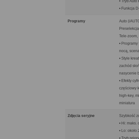
• Tryb Aut
• Funkcja 
Programy
Auto (iAUT
Preselekcja
Tele-zoom, P
• Programy t
nocą, scena
• Style krea
zachód słońc
nasycenie b
• Efekty cyf
częściowy k
high-key, m
miniatura
Zdjęcia seryjne
Szybkość zd
• Hi: maks. 
• Lo: około 
• Tryb prio