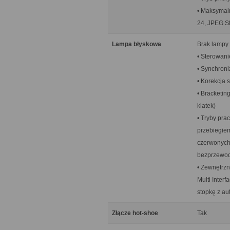
• Maksymaln
24, JPEG St
Lampa błyskowa
Brak lampy
• Sterowani
• Synchroni
• Korekcja s
• Bracketing
klatek)
• Tryby pra
przebiegiem
czerwonych 
bezprzewo
• Zewnętrz
Multi Inter
stopkę z a
Złącze hot-shoe
Tak