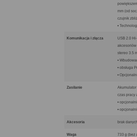
powiększeni
mm (od soc
czujnik zbli
• Technolog
Komunikacja i złącza
USB 2.0 Hi-
akcesoriów 
stereo 3.5 
• Wbudowan
• obsługa Pr
• Opcjonal
Zasilanie
Akumulator
czas pracy 
• opcjonal
• opcjonaln
Akcesoria
brak danyc
Waga
733 g (bez 