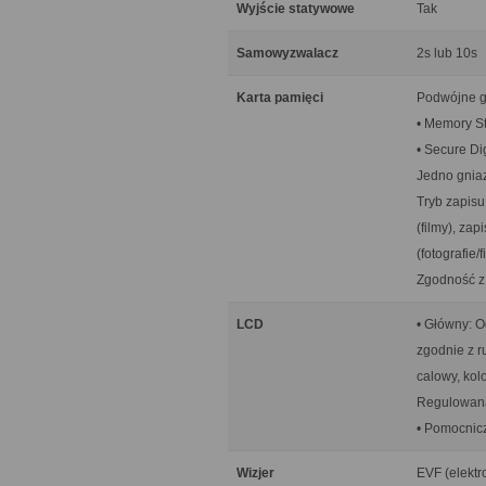
Wyjście statywowe
Tak
Samowyzwalacz
2s lub 10s
Karta pamięci
Podwójne gn
• Memory S
• Secure D
Jedno gniaz
Tryb zapisu
(filmy), za
(fotografie/
Zgodność z
LCD
• Główny: O
zgodnie z 
calowy, kol
Regulowana
• Pomocnic
Wizjer
EVF (elektr