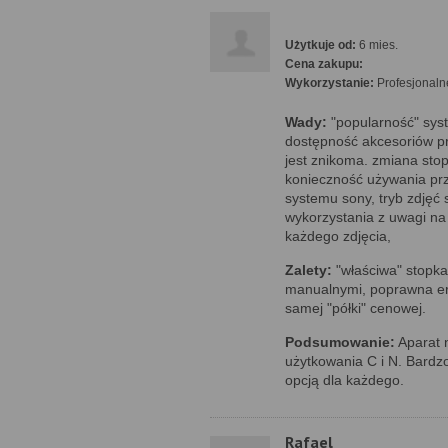
Użytkuje od:
6 mies.
Cena zakupu:
Wykorzystanie:
Profesjonaln
Wady:
"popularność" sys
dostępność akcesoriów p
jest znikoma. zmiana sto
konieczność używania prz
systemu sony, tryb zdjęć 
wykorzystania z uwagi n
każdego zdjęcia,
Zalety:
"właściwa" stopka
manualnymi, poprawna erg
samej "półki" cenowej.
Podsumowanie:
Aparat 
użytkowania C i N. Bardz
opcją dla każdego.
Rafael