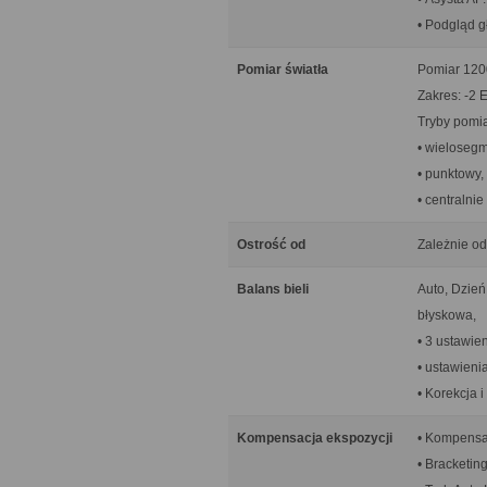
• Podgląd gł
Pomiar światła
Pomiar 1200
Zakres: -2 
Tryby pomia
• wieloseg
• punktowy,
• centralni
Ostrość od
Zależnie od
Balans bieli
Auto, Dzień
błyskowa,
• 3 ustawie
• ustawieni
• Korekcja i
Kompensacja ekspozycji
• Kompensac
• Bracketing