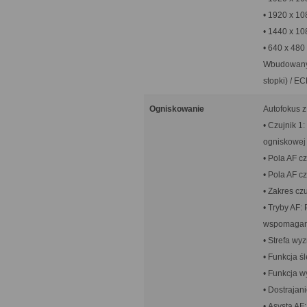
• 1920 x 10
• 1440 x 108
• 640 x 480 
Wbudowany 
stopki) / 
Ogniskowanie
Autofokus z
• Czujnik 1
ogniskowej
• Pola AF c
• Pola AF c
• Zakres czu
• Tryby AF:
wspomagani
• Strefa wy
• Funkcja ś
• Funkcja wy
• Dostrajan
• Asysta A