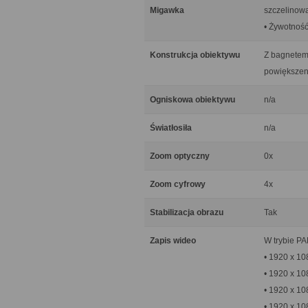
Migawka
szczelinowa
• Żywotność:
Konstrukcja obiektywu
Z bagnetem 
powiększeni
Ogniskowa obiektywu
n/a
Światłosiła
n/a
Zoom optyczny
0x
Zoom cyfrowy
4x
Stabilizacja obrazu
Tak
Zapis wideo
W trybie PA
• 1920 x 10
• 1920 x 10
• 1920 x 10
• 1920 x 10