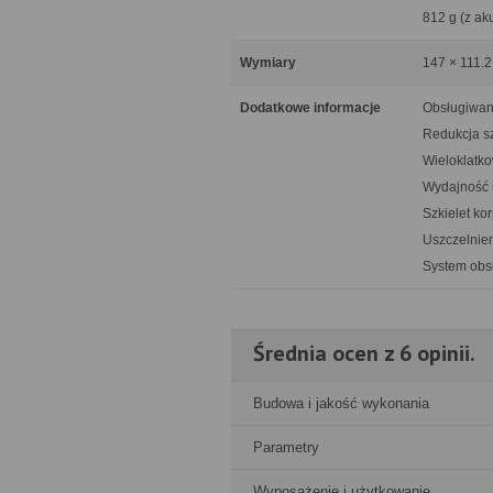
812 g (z a
Wymiary
147 × 111.
Dodatkowe informacje
Obsługiwan
Redukcja sz
Wieloklatk
Wydajność s
Szkielet k
Uszczelnie
System obsł
Średnia ocen z 6 opinii.
Budowa i jakość wykonania
Parametry
Wyposażenie i użytkowanie