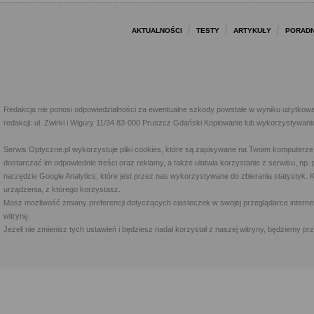
AKTUALNOŚCI
TESTY
ARTYKUŁY
PORADN
Redakcja nie ponosi odpowiedzialności za ewentualne szkody powstałe w wyniku użytkowa
redakcji: ul. Żwirki i Wigury 11/34 83-000 Pruszcz Gdański Kopiowanie lub wykorzystywan
Serwis Optyczne.pl wykorzystuje pliki cookies, które są zapisywane na Twoim komputerze
dostarczać im odpowiednie treści oraz reklamy, a także ułatwia korzystanie z serwisu, 
narzędzie Google Analytics, które jest przez nas wykorzystywane do zbierania statystyk. 
urządzenia, z którego korzystasz.
Masz możliwość zmiany preferencji dotyczących ciasteczek w swojej przeglądarce internet
witrynę.
Jeżeli nie zmienisz tych ustawień i będziesz nadal korzystał z naszej witryny, będziemy 