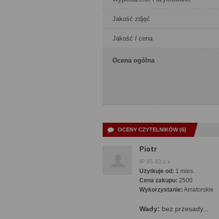
Jakość zdjęć
Jakość / cena
Ocena ogólna
OCENY CZYTELNIKÓW (6)
Piotr
IP 95.40.x.x
Użytkuje od:
1 mies.
Cena zakupu:
2500
Wykorzystanie:
Amatorskie
Wady:
bez przesady...