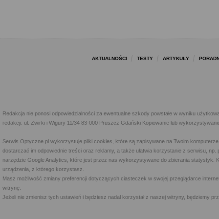
AKTUALNOŚCI
TESTY
ARTYKUŁY
PORADN
Redakcja nie ponosi odpowiedzialności za ewentualne szkody powstałe w wyniku użytkowa
redakcji: ul. Żwirki i Wigury 11/34 83-000 Pruszcz Gdański Kopiowanie lub wykorzystywan
Serwis Optyczne.pl wykorzystuje pliki cookies, które są zapisywane na Twoim komputerze
dostarczać im odpowiednie treści oraz reklamy, a także ułatwia korzystanie z serwisu, 
narzędzie Google Analytics, które jest przez nas wykorzystywane do zbierania statystyk. 
urządzenia, z którego korzystasz.
Masz możliwość zmiany preferencji dotyczących ciasteczek w swojej przeglądarce internet
witrynę.
Jeżeli nie zmienisz tych ustawień i będziesz nadal korzystał z naszej witryny, będziemy 