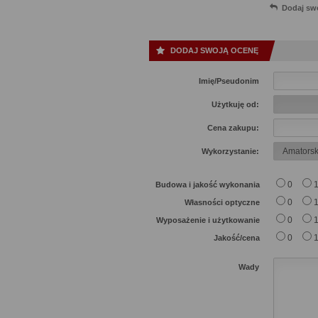
Dodaj sw
DODAJ SWOJĄ OCENĘ
Imię/Pseudonim
Użytkuję od:
Cena zakupu:
Wykorzystanie:
0
Budowa i jakość wykonania
0
Własności optyczne
0
Wyposażenie i użytkowanie
0
Jakość/cena
Wady