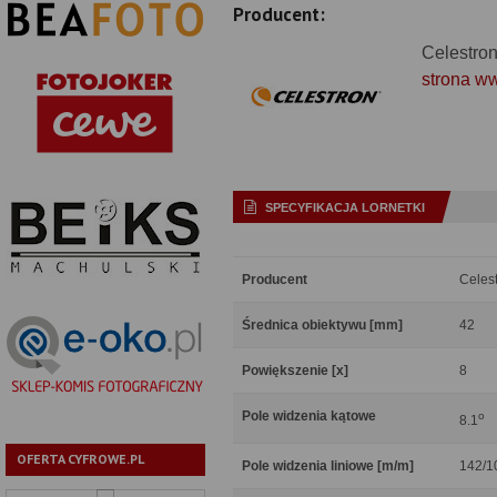
Producent:
Celestro
strona w
SPECYFIKACJA LORNETKI
Producent
Celes
Średnica obiektywu [mm]
42
Powiększenie [x]
8
Pole widzenia kątowe
o
8.1
OFERTA CYFROWE.PL
Pole widzenia liniowe [m/m]
142/1