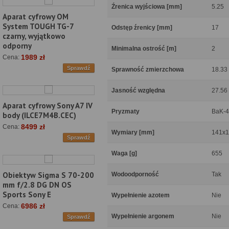
Źrenica wyjściowa [mm]
5.25
Aparat cyfrowy OM
System TOUGH TG-7
Odstęp źrenicy [mm]
17
czarny, wyjątkowo
odporny
Minimalna ostrość [m]
2
1989 zł
Cena:
Sprawdź
Sprawność zmierzchowa
18.33
Jasność względna
27.56
Aparat cyfrowy Sony A7 IV
Pryzmaty
BaK-4
body (ILCE7M4B.CEC)
8499 zł
Cena:
Wymiary [mm]
141x1
Sprawdź
Waga [g]
655
Obiektyw Sigma S 70-200
Wodoodporność
Tak
mm f/2.8 DG DN OS
Sports Sony E
Wypełnienie azotem
Nie
6986 zł
Cena:
Wypełnienie argonem
Nie
Sprawdź