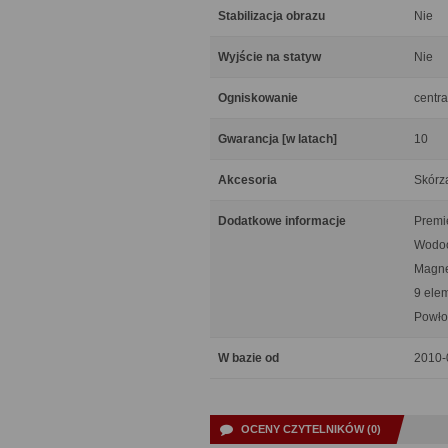
Stabilizacja obrazu
Nie
Wyjście na statyw
Nie
Ogniskowanie
centra
Gwarancja [w latach]
10
Akcesoria
Skórza
Dodatkowe informacje
Premie
Wodoo
Magne
9 ele
Powło
W bazie od
2010-
OCENY CZYTELNIKÓW (0)