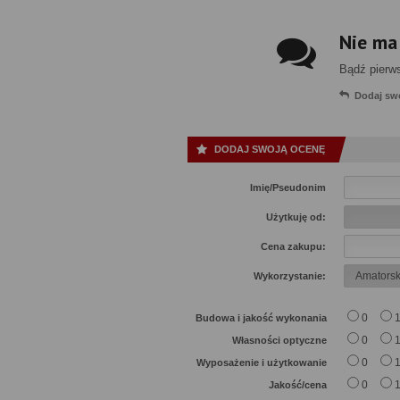
Nie ma
Bądź pierw
Dodaj sw
DODAJ SWOJĄ OCENĘ
Imię/Pseudonim
Użytkuję od:
Cena zakupu:
Wykorzystanie:
0
Budowa i jakość wykonania
0
Własności optyczne
0
Wyposażenie i użytkowanie
0
Jakość/cena