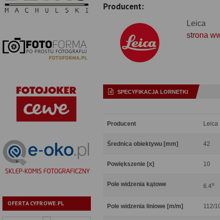
Producent:
Leica
strona w
SPECYFIKACJA LORNETKI
Producent
Leica
Średnica obiektywu [mm]
42
Powiększenie [x]
10
Pole widzenia kątowe
o
6.4
OFERTA CYFROWE.PL
Pole widzenia liniowe [m/m]
112/1