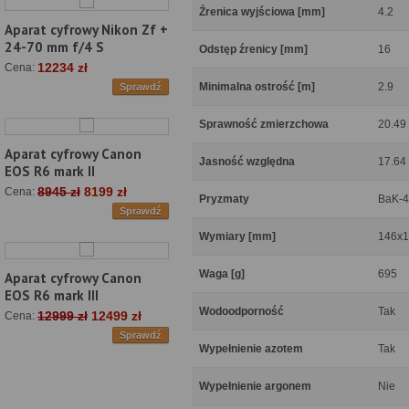
Źrenica wyjściowa [mm]
4.2
Aparat cyfrowy Nikon Zf +
24-70 mm f/4 S
Odstęp źrenicy [mm]
16
12234 zł
Cena:
Minimalna ostrość [m]
2.9
Sprawdź
Sprawność zmierzchowa
20.49
Aparat cyfrowy Canon
Jasność względna
17.64
EOS R6 mark II
8945 zł
8199 zł
Cena:
Pryzmaty
BaK-4
Sprawdź
Wymiary [mm]
146x1
Waga [g]
695
Aparat cyfrowy Canon
EOS R6 mark III
Wodoodporność
Tak
12999 zł
12499 zł
Cena:
Sprawdź
Wypełnienie azotem
Tak
Wypełnienie argonem
Nie