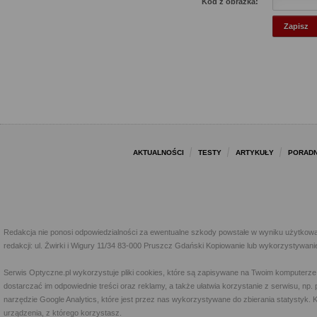
Kod z obrazka:
AKTUALNOŚCI
TESTY
ARTYKUŁY
PORADN
Redakcja nie ponosi odpowiedzialności za ewentualne szkody powstałe w wyniku użytkowa
redakcji: ul. Żwirki i Wigury 11/34 83-000 Pruszcz Gdański Kopiowanie lub wykorzystywan
Serwis Optyczne.pl wykorzystuje pliki cookies, które są zapisywane na Twoim komputerze
dostarczać im odpowiednie treści oraz reklamy, a także ułatwia korzystanie z serwisu, 
narzędzie Google Analytics, które jest przez nas wykorzystywane do zbierania statystyk. 
urządzenia, z którego korzystasz.