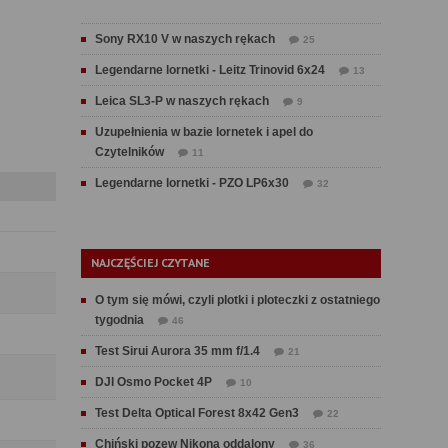
Sony RX10 V w naszych rękach
25
Legendarne lornetki - Leitz Trinovid 6x24
13
Leica SL3-P w naszych rękach
9
Uzupełnienia w bazie lornetek i apel do
Czytelników
11
Legendarne lornetki - PZO LP6x30
32
NAJCZĘŚCIEJ CZYTANE
O tym się mówi, czyli plotki i ploteczki z ostatniego
tygodnia
46
Test Sirui Aurora 35 mm f/1.4
21
DJI Osmo Pocket 4P
10
Test Delta Optical Forest 8x42 Gen3
22
Chiński pozew Nikona oddalony
36