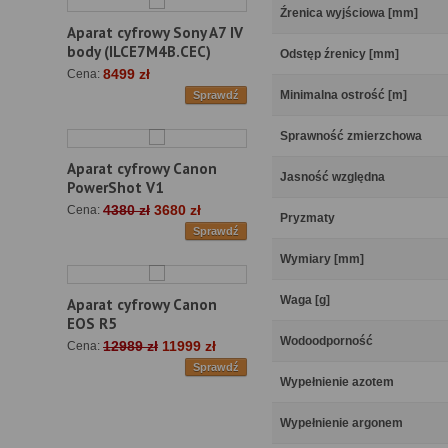
Źrenica wyjściowa [mm]
Aparat cyfrowy Sony A7 IV
body (ILCE7M4B.CEC)
Odstęp źrenicy [mm]
8499 zł
Cena:
Minimalna ostrość [m]
Sprawdź
Sprawność zmierzchowa
Aparat cyfrowy Canon
Jasność względna
PowerShot V1
4380 zł
3680 zł
Cena:
Pryzmaty
Sprawdź
Wymiary [mm]
Waga [g]
Aparat cyfrowy Canon
EOS R5
Wodoodporność
12989 zł
11999 zł
Cena:
Sprawdź
Wypełnienie azotem
Wypełnienie argonem