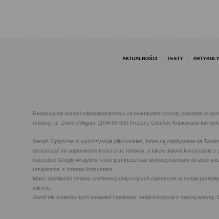
AKTUALNOŚCI
TESTY
ARTYKUŁ
Redakcja nie ponosi odpowiedzialności za ewentualne szkody powstałe w wyn
redakcji: ul. Żwirki i Wigury 11/34 83-000 Pruszcz Gdański Kopiowanie lub w
Serwis Optyczne.pl wykorzystuje pliki cookies, które są zapisywane na Twoi
dostarczać im odpowiednie treści oraz reklamy, a także ułatwia korzystanie
narzędzie Google Analytics, które jest przez nas wykorzystywane do zbierani
urządzenia, z którego korzystasz.
Masz możliwość zmiany preferencji dotyczących ciasteczek w swojej przegląda
witrynę.
Jeżeli nie zmienisz tych ustawień i będziesz nadal korzystał z naszej witry