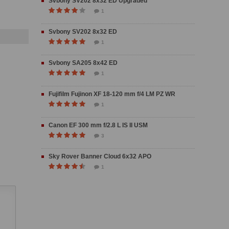
Svbony SV202 8x32 ED Upgraded
1
Svbony SV202 8x32 ED
1
Svbony SA205 8x42 ED
1
Fujifilm Fujinon XF 18-120 mm f/4 LM PZ WR
1
Canon EF 300 mm f/2.8 L IS II USM
3
Sky Rover Banner Cloud 6x32 APO
1