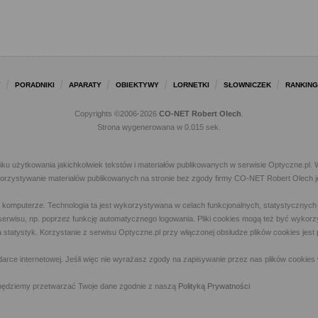
Y
PORADNIKI
APARATY
OBIEKTYWY
LORNETKI
SŁOWNICZEK
RANKING
Copyrights ©2006-2026
CO-NET Robert Olech
.
Strona wygenerowana w 0.015 sek.
iku użytkowania jakichkolwiek tekstów i materiałów publikowanych w serwisie Optyczne.p
ykorzystywanie materiałów publikowanych na stronie bez zgody firmy CO-NET Robert Olech j
m komputerze. Technologia ta jest wykorzystywana w celach funkcjonalnych, statystycznyc
 z serwisu, np. poprzez funkcję automatycznego logowania. Pliki cookies mogą też być wyk
a statystyk. Korzystanie z serwisu Optyczne.pl przy włączonej obsłudze plików cookies jes
rce internetowej. Jeśli więc nie wyrażasz zgody na zapisywanie przez nas plików cookies 
ny, będziemy przetwarzać Twoje dane zgodnie z naszą
Polityką Prywatności