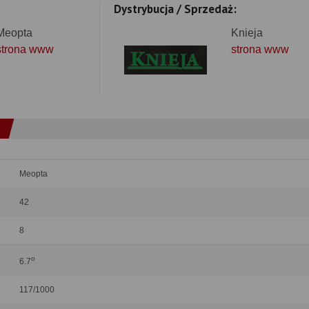
Dystrybucja / Sprzedaż:
Meopta
Knieja
strona www
strona www
Meopta
42
8
o
6.7
117/1000