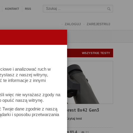
KONTAKT
RSS
ZALOGUJ
ZAREJESTRUJ
Q
FORUM
FOTOMISJE
NOWE TESTY
WSZYSTKIE TESTY
ściowe i analizować ruch w
rzystasz z naszej witryny,
te informacje z innymi
śli więc nie wyrażasz zgody na
b opuść naszą witrynę.
ek
ać Twoje dane zgodnie z naszą
Test Delta Optical Forest 8x42 Gen3
ądarki i sposobu przetwarzania
Komentarze: 22
Czytaj test
Test Sirui Aurora 35 mm f/1.4
21