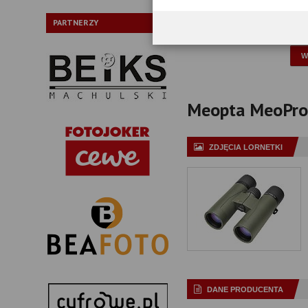
Typ pryzmatów:
PARTNERZY
P
Meopta MeoPro H
ZDJĘCIA LORNETKI
DANE PRODUCENTA