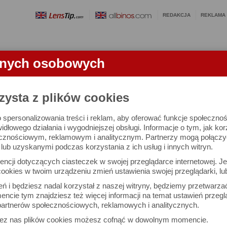
REDAKCJA
REKLAMA
anych osobowych
OBIEKTYWY
LORNETKI
SŁOWNICZEK
RANKINGI
FA
zysta z plików cookies
 spersonalizowania treści i reklam, aby oferować funkcje społeczno
e się 2996 lornetek i 1581 ocen.
widłowego działania i wygodniejszej obsługi. Informacje o tym, jak ko
cznościowym, reklamowym i analitycznym. Partnerzy mogą połączyć 
ub uzyskanymi podczas korzystania z ich usług i innych witryn.
 interesujące Cię parametry
ncji dotyczących ciasteczek w swojej przeglądarce internetowej. Je
Możesz też zrobić
ookies w twoim urządzeniu zmień ustawienia swojej przeglądarki, lu
własne porównanie lornet
ień i będziesz nadal korzystał z naszej witryny, będziemy przetwarz
ncie tym znajdziesz też więcej informacji na temat ustawień przegl
artnerów społecznościowych, reklamowych i analitycznych.
Porównaj lornetki
zez nas plików cookies możesz cofnąć w dowolnym momencie.