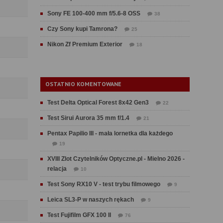
Sony FE 100-400 mm f/5.6-8 OSS
38
Czy Sony kupi Tamrona?
25
Nikon Zf Premium Exterior
18
OSTATNIO KOMENTOWANE
Test Delta Optical Forest 8x42 Gen3
22
Test Sirui Aurora 35 mm f/1.4
21
Pentax Papilio III - mała lornetka dla każdego
19
XVIII Zlot Czytelników Optyczne.pl - Mielno 2026 -
relacja
10
Test Sony RX10 V - test trybu filmowego
9
Leica SL3-P w naszych rękach
9
Test Fujifilm GFX 100 II
76