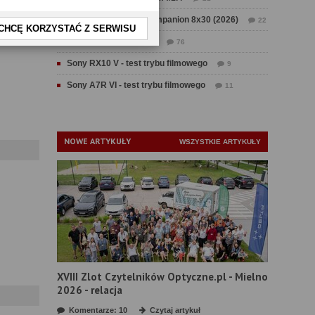
Test Swarovski CL Companion 8x30 (2026)
22
CHCĘ KORZYSTAĆ Z SERWISU
Test Fujifilm GFX 100 II
76
Sony RX10 V - test trybu filmowego
9
Sony A7R VI - test trybu filmowego
11
NOWE ARTYKUŁY
WSZYSTKIE ARTYKUŁY
XVIII Zlot Czytelników Optyczne.pl - Mielno
2026 - relacja
Komentarze: 10
Czytaj artykuł