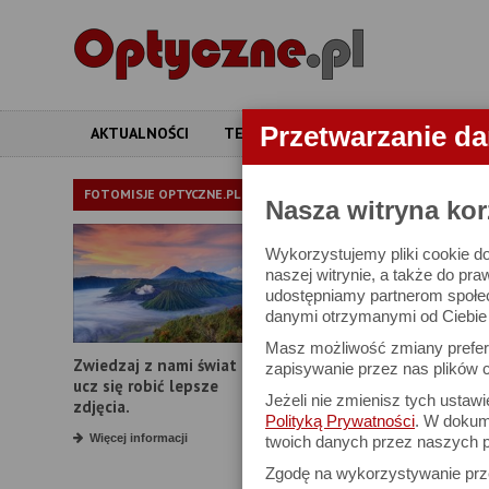
Przetwarzanie d
AKTUALNOŚCI
TESTY
ARTYKUŁY
APARATY
LORNETKI
FOTOMISJE OPTYCZNE.PL
Nasza witryna kor
Wykorzystujemy pliki cookie do
W bazie znajduj
naszej witrynie, a także do pra
udostępniamy partnerom społe
danymi otrzymanymi od Ciebie l
Proszę podać
Masz możliwość zmiany prefere
Zwiedzaj z nami świat i
Producent:
zapisywanie przez nas plików c
ucz się robić lepsze
Jeżeli nie zmienisz tych ustaw
Model:
zdjęcia.
Polityką Prywatności
. W dokume
Powiększenie:
Więcej informacji
twoich danych przez naszych p
Zgodę na wykorzystywanie pr
Średnica obiektywu: