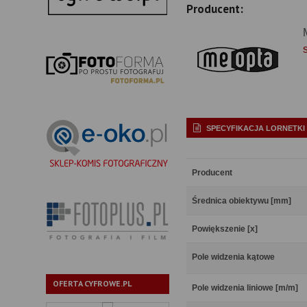
Producent:
SPECYFIKACJA LORNETKI
Producent
Średnica obiektywu [mm]
Powiększenie [x]
Pole widzenia kątowe
OFERTA CYFROWE.PL
Pole widzenia liniowe [m/m]