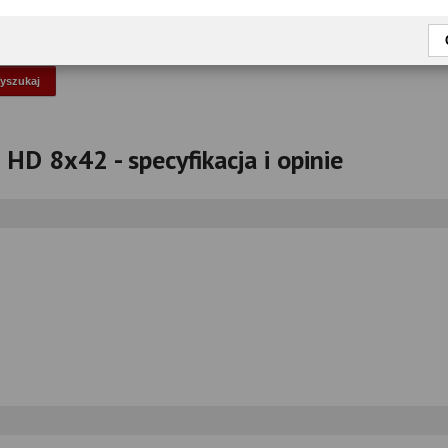
okaż tylko przetestowane modele
D 8x42 - specyfikacja i opinie