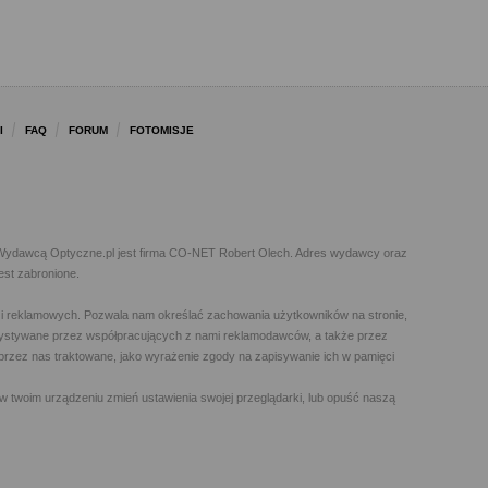
I
FAQ
FORUM
FOTOMISJE
l. Wydawcą Optyczne.pl jest firma CO-NET Robert Olech. Adres wydawcy oraz
est zabronione.
h i reklamowych. Pozwala nam określać zachowania użytkowników na stronie,
orzystywane przez współpracujących z nami reklamodawców, a także przez
t przez nas traktowane, jako wyrażenie zgody na zapisywanie ich w pamięci
w twoim urządzeniu zmień ustawienia swojej przeglądarki, lub opuść naszą