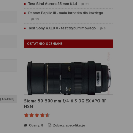
Test Sirui Aurora 35 mm f/1.4
21
Pentax Papilio III - mała lornetka dla każdego
19
Test Sony RX10 V - test trybu filmowego
9
OSTATNIO OCENIANE
Ą OCENĘ
Sigma 50-500 mm f/4-6.3 DG EX APO RF
HSM
Oceny: 8
Zobacz specyfikację