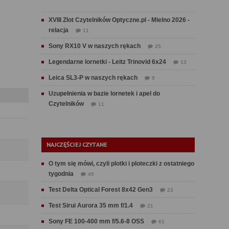
XVIII Zlot Czytelników Optyczne.pl - Mielno 2026 -
relacja
11
Sony RX10 V w naszych rękach
25
Legendarne lornetki - Leitz Trinovid 6x24
13
Leica SL3-P w naszych rękach
9
Uzupełnienia w bazie lornetek i apel do
Czytelników
11
NAJCZĘŚCIEJ CZYTANE
O tym się mówi, czyli plotki i ploteczki z ostatniego
tygodnia
49
Test Delta Optical Forest 8x42 Gen3
23
Test Sirui Aurora 35 mm f/1.4
21
Sony FE 100-400 mm f/5.6-8 OSS
61