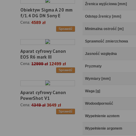
Źrenica wyjściowa [mm]
Obiektyw Sigma A 20 mm
f/1.4 DG DN Sony E
Odstęp źrenicy [mm]
4589 zł
Cena:
Minimalna ostrość [m]
Sprawdź
Sprawność zmierzchowa
Aparat cyfrowy Canon
Jasność względna
EOS R6 mark III
12999 zł
12499 zł
Cena:
Pryzmaty
Sprawdź
Wymiary [mm]
Waga [g]
Aparat cyfrowy Canon
PowerShot V1
Wodoodporność
4349 zł
3649 zł
Cena:
Sprawdź
Wypełnienie azotem
Wypełnienie argonem