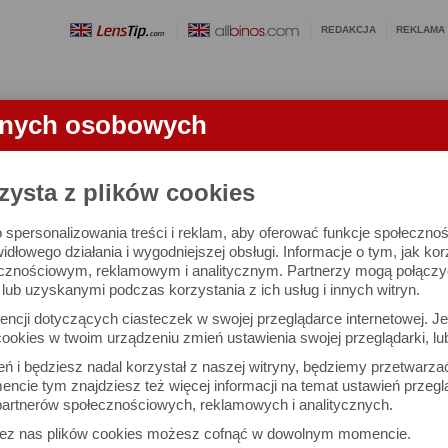
REDAKCJA
REKLAMA
anych osobowych
OBIEKTYWY
LORNETKI
SŁOWNICZEK
RANKINGI
FA
zysta z plików cookies
 spersonalizowania treści i reklam, aby oferować funkcje społeczno
e się 3024 lornetek i 1581 ocen.
widłowego działania i wygodniejszej obsługi. Informacje o tym, jak ko
cznościowym, reklamowym i analitycznym. Partnerzy mogą połączyć 
ub uzyskanymi podczas korzystania z ich usług i innych witryn.
 interesujące Cię parametry
ncji dotyczących ciasteczek w swojej przeglądarce internetowej. Je
Możesz też zrobić
ookies w twoim urządzeniu zmień ustawienia swojej przeglądarki, lu
własne porównanie lornet
ień i będziesz nadal korzystał z naszej witryny, będziemy przetwarz
ncie tym znajdziesz też więcej informacji na temat ustawień przegl
artnerów społecznościowych, reklamowych i analitycznych.
Porównaj lornetki
zez nas plików cookies możesz cofnąć w dowolnym momencie.