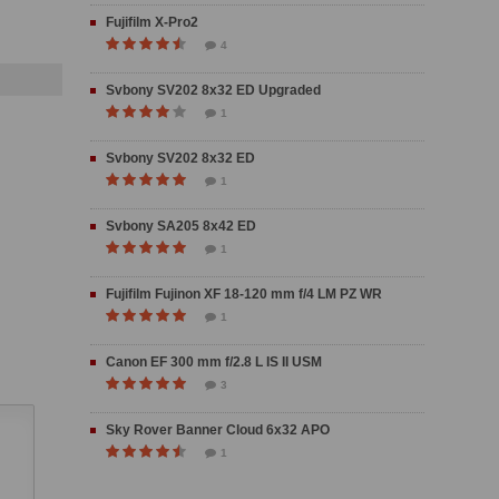
Fujifilm X-Pro2
4
Svbony SV202 8x32 ED Upgraded
1
Svbony SV202 8x32 ED
1
Svbony SA205 8x42 ED
1
Fujifilm Fujinon XF 18-120 mm f/4 LM PZ WR
1
Canon EF 300 mm f/2.8 L IS II USM
3
Sky Rover Banner Cloud 6x32 APO
1