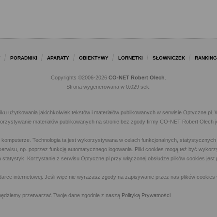
Y
PORADNIKI
APARATY
OBIEKTYWY
LORNETKI
SŁOWNICZEK
RANKING
Copyrights ©2006-2026
CO-NET Robert Olech
.
Strona wygenerowana w 0.029 sek.
iku użytkowania jakichkolwiek tekstów i materiałów publikowanych w serwisie Optyczne.p
ykorzystywanie materiałów publikowanych na stronie bez zgody firmy CO-NET Robert Olech j
m komputerze. Technologia ta jest wykorzystywana w celach funkcjonalnych, statystycznyc
 z serwisu, np. poprzez funkcję automatycznego logowania. Pliki cookies mogą też być wyk
a statystyk. Korzystanie z serwisu Optyczne.pl przy włączonej obsłudze plików cookies jes
rce internetowej. Jeśli więc nie wyrażasz zgody na zapisywanie przez nas plików cookies 
ny, będziemy przetwarzać Twoje dane zgodnie z naszą
Polityką Prywatności