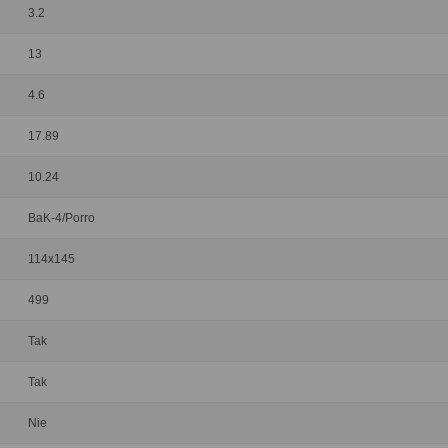
3.2
13
4.6
17.89
10.24
BaK-4/Porro
114x145
499
Tak
Tak
Nie