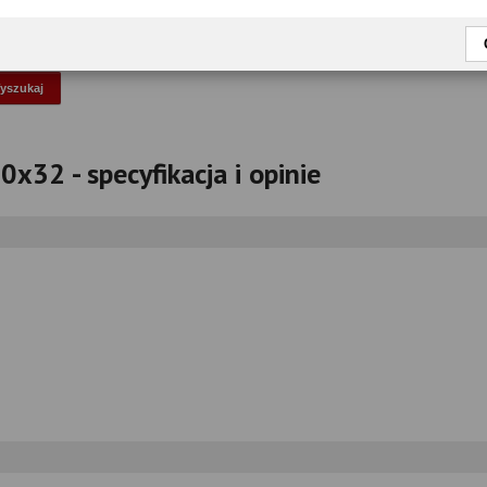
okaż tylko przetestowane modele
x32 - specyfikacja i opinie