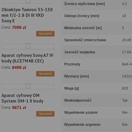
Źrenica wyjściowa [mm]
4.2
Obiektyw Tamron 35-150
mm f/2-2.8 DI III VXD
Odstęp źrenicy [mm]
18
Sony E
7099 zł
Cena:
Minimalna ostrość [m]
5
Sprawdź
Sprawność zmierzchowa
20.49
Jasność względna
17.64
Aparat cyfrowy Sony A7 IV
body (ILCE7M4B.CEC)
Pryzmaty
BaK-4
8499 zł
Cena:
Sprawdź
Wymiary [mm]
142x1
Waga [g]
820
Aparat cyfrowy OM
System OM-1 II body
Wodoodporność
Tak
9671 zł
Cena:
Wypełnienie azotem
Nie
Sprawdź
Wypełnienie argonem
Nie