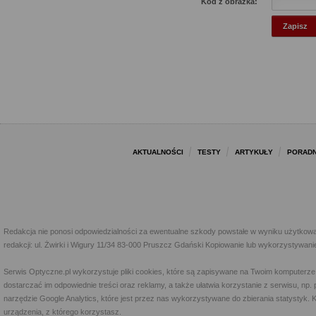
Kod z obrazka:
AKTUALNOŚCI
TESTY
ARTYKUŁY
PORADN
Redakcja nie ponosi odpowiedzialności za ewentualne szkody powstałe w wyniku użytkowa
redakcji: ul. Żwirki i Wigury 11/34 83-000 Pruszcz Gdański Kopiowanie lub wykorzystywan
Serwis Optyczne.pl wykorzystuje pliki cookies, które są zapisywane na Twoim komputerze
dostarczać im odpowiednie treści oraz reklamy, a także ułatwia korzystanie z serwisu, 
narzędzie Google Analytics, które jest przez nas wykorzystywane do zbierania statystyk. 
urządzenia, z którego korzystasz.