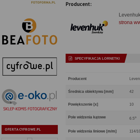
Producent:
Levenhu
strona w
SPECYFIKACJA LORNETKI
Producent
Leven
Średnica obiektywu [mm]
42
Powiększenie [x]
10
Pole widzenia kątowe
o
6.5
OFERTA CYFROWE.PL
Pole widzenia liniowe [m/m]
114/1