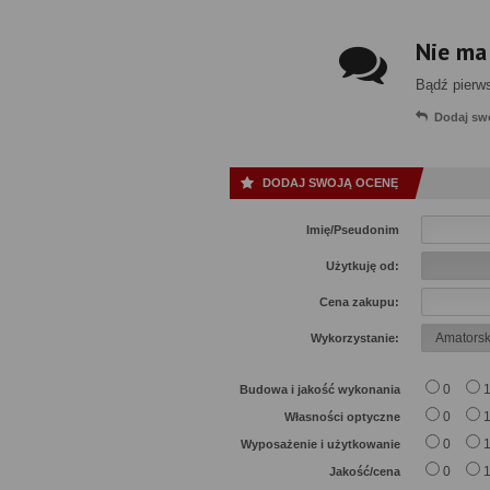
Nie ma
Bądź pierw
Dodaj sw
DODAJ SWOJĄ OCENĘ
Imię/Pseudonim
Użytkuję od:
Cena zakupu:
Wykorzystanie:
0
Budowa i jakość wykonania
0
Własności optyczne
0
Wyposażenie i użytkowanie
0
Jakość/cena