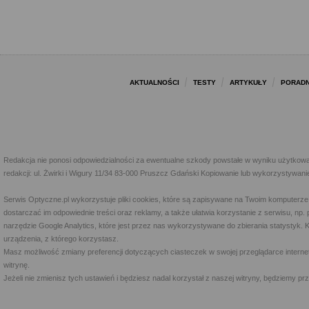
AKTUALNOŚCI
TESTY
ARTYKUŁY
PORADN
Redakcja nie ponosi odpowiedzialności za ewentualne szkody powstałe w wyniku użytkowa
redakcji: ul. Żwirki i Wigury 11/34 83-000 Pruszcz Gdański Kopiowanie lub wykorzystywan
Serwis Optyczne.pl wykorzystuje pliki cookies, które są zapisywane na Twoim komputerze
dostarczać im odpowiednie treści oraz reklamy, a także ułatwia korzystanie z serwisu, 
narzędzie Google Analytics, które jest przez nas wykorzystywane do zbierania statystyk. 
urządzenia, z którego korzystasz.
Masz możliwość zmiany preferencji dotyczących ciasteczek w swojej przeglądarce internet
witrynę.
Jeżeli nie zmienisz tych ustawień i będziesz nadal korzystał z naszej witryny, będziemy 