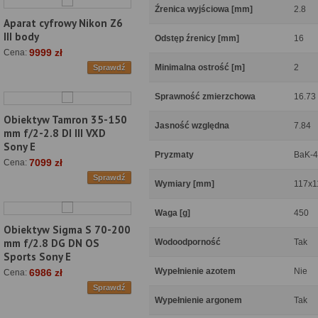
Źrenica wyjściowa [mm]
2.8
Aparat cyfrowy Nikon Z6
III body
Odstęp źrenicy [mm]
16
9999 zł
Cena:
Minimalna ostrość [m]
2
Sprawdź
Sprawność zmierzchowa
16.73
Obiektyw Tamron 35-150
Jasność względna
7.84
mm f/2-2.8 DI III VXD
Sony E
Pryzmaty
BaK-4
7099 zł
Cena:
Sprawdź
Wymiary [mm]
117x1
Waga [g]
450
Obiektyw Sigma S 70-200
mm f/2.8 DG DN OS
Wodoodporność
Tak
Sports Sony E
Wypełnienie azotem
Nie
6986 zł
Cena:
Sprawdź
Wypełnienie argonem
Tak