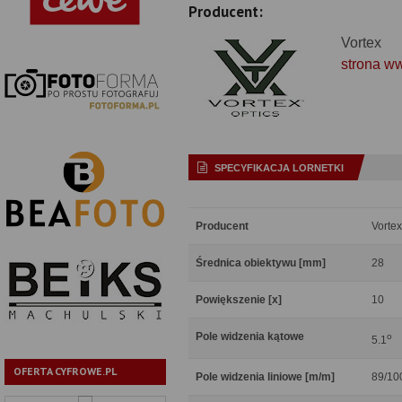
Producent:
Vortex
strona w
SPECYFIKACJA LORNETKI
Producent
Vortex
Średnica obiektywu [mm]
28
Powiększenie [x]
10
Pole widzenia kątowe
o
5.1
OFERTA CYFROWE.PL
Pole widzenia liniowe [m/m]
89/10