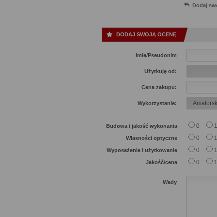
Dodaj sw
DODAJ SWOJĄ OCENĘ
Imię/Pseudonim
Użytkuję od:
Cena zakupu:
Wykorzystanie:
0
Budowa i jakość wykonania
0
Własności optyczne
0
Wyposażenie i użytkowanie
0
Jakość/cena
Wady