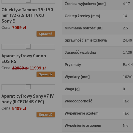
Źrenica wyjściowa [mm]
4.17
Obiektyw Tamron 35-150
mm f/2-2.8 DI III VXD
Odstęp źrenicy [mm]
14
Sony E
7099 zł
Cena:
Minimalna ostrość [m]
2.5
Sprawdź
Sprawność zmierzchowa
24.49
Jasność względna
17.39
Aparat cyfrowy Canon
EOS R5
Pryzmaty
BaK-4
12989 zł
11999 zł
Cena:
Sprawdź
Wymiary [mm]
162x1
Waga [g]
0
Aparat cyfrowy Sony A7 IV
body (ILCE7M4B.CEC)
Wodoodporność
Tak
8499 zł
Cena:
Wypełnienie azotem
Tak
Sprawdź
Wypełnienie argonem
Nie