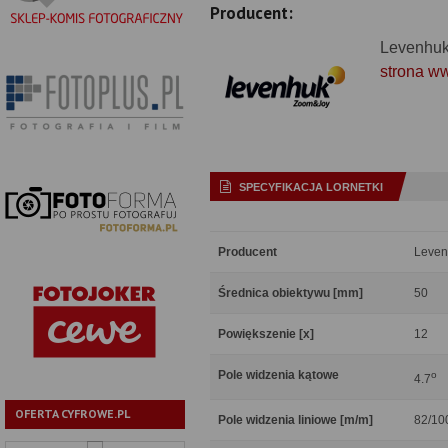
Producent:
Levenhu
strona w
SPECYFIKACJA LORNETKI
Producent
Leven
Średnica obiektywu [mm]
50
Powiększenie [x]
12
Pole widzenia kątowe
o
4.7
OFERTA CYFROWE.PL
Pole widzenia liniowe [m/m]
82/10