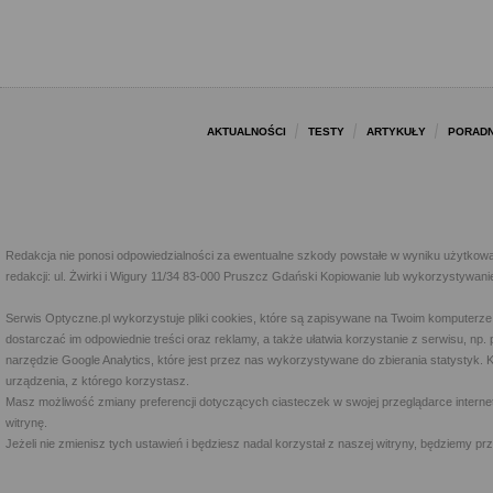
AKTUALNOŚCI
TESTY
ARTYKUŁY
PORADN
Redakcja nie ponosi odpowiedzialności za ewentualne szkody powstałe w wyniku użytkowa
redakcji: ul. Żwirki i Wigury 11/34 83-000 Pruszcz Gdański Kopiowanie lub wykorzystywan
Serwis Optyczne.pl wykorzystuje pliki cookies, które są zapisywane na Twoim komputerze
dostarczać im odpowiednie treści oraz reklamy, a także ułatwia korzystanie z serwisu, 
narzędzie Google Analytics, które jest przez nas wykorzystywane do zbierania statystyk. 
urządzenia, z którego korzystasz.
Masz możliwość zmiany preferencji dotyczących ciasteczek w swojej przeglądarce internet
witrynę.
Jeżeli nie zmienisz tych ustawień i będziesz nadal korzystał z naszej witryny, będziemy 