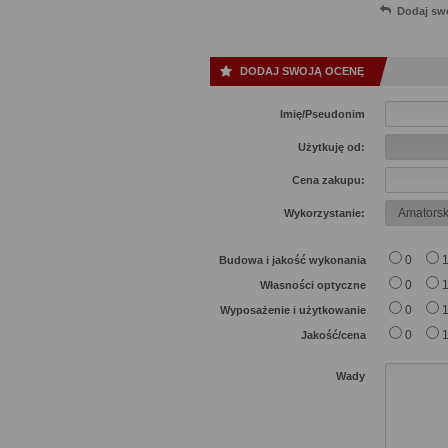
Dodaj sw
DODAJ SWOJĄ OCENĘ
Imię/Pseudonim
Użytkuję od:
Cena zakupu:
Wykorzystanie:
0
Budowa i jakość wykonania
0
Własności optyczne
0
Wyposażenie i użytkowanie
0
Jakość/cena
Wady